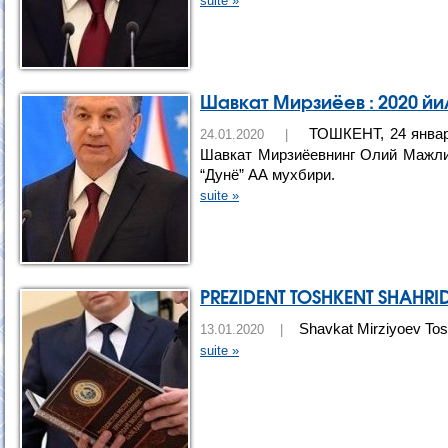
suite »
Шавкат Мирзиёев : 2020 й
ТОШКЕНТ, 24 январь
24.01.2020 |
Шавкат Мирзиёевнинг Олий Мажлис
“Дунё” АА мухбири.
suite »
PREZIDENT TOSHKENT SHAHRI
Shavkat Mirziyoev Tosh
13.01.2020 |
suite »