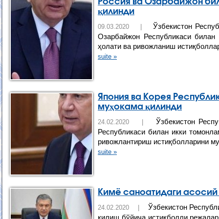
Россия ва Озарбайжон би
қилинди
Ўзбекистон Респуб
09.03.2020 |
Озарбайжон Республикаси билан 
ҳолати ва ривожланиш истиқболлар
suite »
Япония ва Корея Республи
муҳокама қилинди
Ўзбекистон Респу
24.02.2020 |
Республикаси билан икки томонла
ривожлантириш истиқболларини му
suite »
Кимё саноатидаги асосий
Ўзбекистон Республи
24.02.2020 |
қилиш бўйича истиқболли режалар