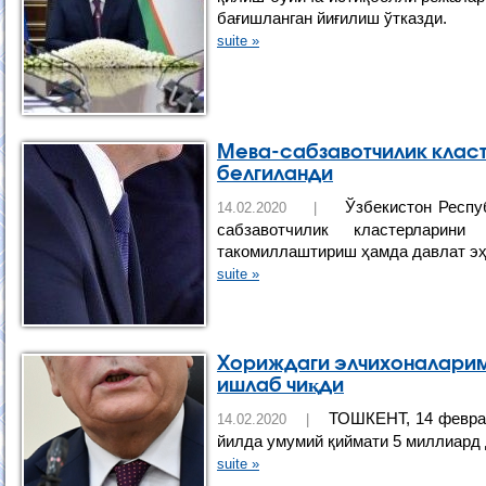
бағишланган йиғилиш ўтказди.
suite »
Мева-сабзавотчилик клас
белгиланди
Ўзбекистон Респу
14.02.2020 |
сабзавотчилик кластерларин
такомиллаштириш ҳамда давлат эҳ
suite »
Хориждаги элчихоналарими
ишлаб чиқди
ТОШКЕНТ, 14 февраль
14.02.2020 |
йилда умумий қиймати 5 миллиард 
suite »