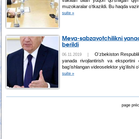
vakillari bilan yuqori qoʻshilgan qi
muzokaralar oʻtkazildi. Bu haqda vazir
suite »
Meva-sabzavotchilikni yanada 
berildi
Oʻzbekiston Respublik
06.11.2019 |
yanada rivojlantirish va eksportini
bagʻishlangan videoselektor yigʻilishi o
suite »
page pré