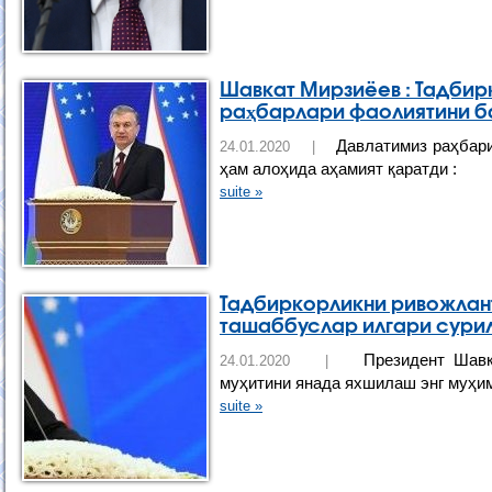
Шавкат Мирзиёев : Тадбир
раҳбарлари фаолиятини б
Давлатимиз раҳбари
24.01.2020 |
ҳам алоҳида аҳамият қаратди :
suite »
Тадбиркорликни ривожлан
ташаббуслар илгари сури
Президент Шавка
24.01.2020 |
муҳитини янада яхшилаш энг муҳи
suite »