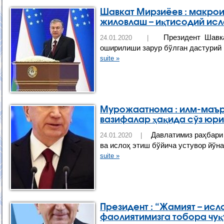
Шавкат Мирзиёев : макро
жиловлаш – иқтисодий ис
Президент Шавка
24.01.2020 |
оширилиши зарур бўлган дастурий 
suite »
Мурожаатнома : илм-маър
вазифалар ҳақида сўз юр
Давлатимиз раҳбари 
24.01.2020 |
ва ислоҳ этиш бўйича устувор йўн
suite »
Президент : “Жамият – исл
фаолиятимизга тобора чу