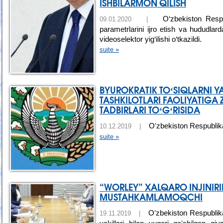
ISHBILARMON QILISH
O‘zbekiston Respub
09.01.2020 |
parametrlarini ijro etish va hududlarda
videoselektor yig‘ilishi o‘tkazildi.
suite »
BYUROKRATIK TOʻSIQLARNI 
TASHKILOTLARI FAOLIYATIGA
TADBIRLARI TOʻGʻRISIDA
Oʻzbekiston Respublikas
10.12.2019 |
suite »
“WORLEY” XALQARO INJINIRI
MUSTAHKAMLAMOQCHI
Oʻzbekiston Respublikas
19.11.2019 |