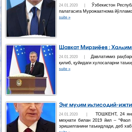
Ўзбекистон Респуб
24.01.2020 |
палатасига Мурожаатнома йўлламоқ
suite »
Шавкат Мирзиёев : Халқим
Давлатимиз раҳбари
24.01.2020 |
қилиб, қуйидаги хулосаларни таъки
suite »
Энг муҳим иқтисодий-ижт
ТОШКЕНТ, 24 янва
24.01.2020 |
меҳнати билан 2019 йил – “Фаол
эришилганини таъкидлади, деб хаб