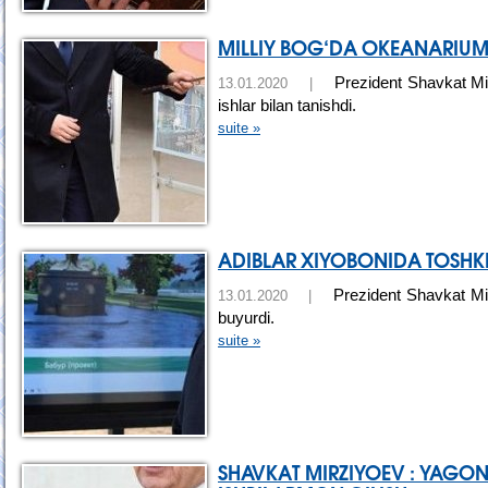
MILLIY BOG‘DA OKEANARIUM 
Prezident Shavkat Mir
13.01.2020 |
ishlar bilan tanishdi.
suite »
ADIBLAR XIYOBONIDA TOSHKEN
Prezident Shavkat Mirz
13.01.2020 |
buyurdi.
suite »
SHAVKAT MIRZIYOEV : YAGONA