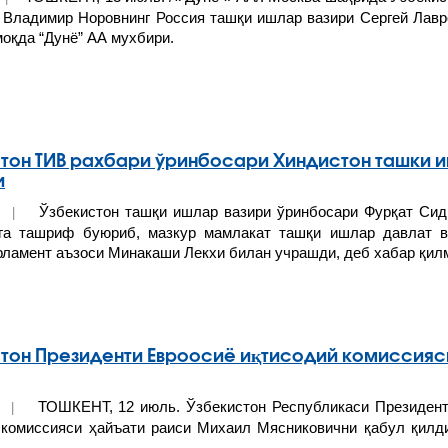
 Владимир Норовнинг Россия ташқи ишлар вазири Сергей Лавр
оқда “Дунё” АА мухбири.
тон ТИВ рахбари ўринбосари Хиндистон ташки и
и
Ўзбекистон ташқи ишлар вазири ўринбосари Фурқат Сид
22 |
га ташриф буюриб, мазкур мамлакат ташқи ишлар давлат в
арламент аъзоси Минакаши Лекхи билан учрашди, деб хабар қил
тон Президенти Евроосиё иқтисодий комиссияси
ТОШКЕНТ, 12 июль. Ўзбекистон Республикаси Президент
22 |
 комиссияси ҳайъати раиси Михаил Мясниковични қабул қилд