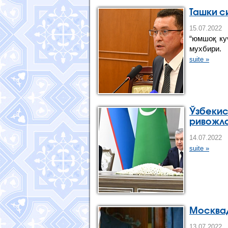
Ташки с
15.07.202
“юмшоқ ку
мухбири.
suite »
Ўзбекис
ривожла
14.07.202
suite »
Москвад
13.07.202