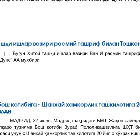
ашқи ишлар вазири расмий ташриф билан Тошкен
Бугун Хитой ташқи ишлар вазири Ван И расмий ташриф 
22 |
“Дунё” АА мухбири.
ош котибига « Шанхай хамкорлик ташкилотига 2
илди
МАДРИД, 22 июль. Мадрид шаҳридаги БМТ Жаҳон сайёҳли
22 |
лқаро тузилма Бош котиби Зураб Пололикашвилига ШҲТ би
саси учун « Шанхай ҳамкорлик ташкилотига 20 йил » кўкрак ни