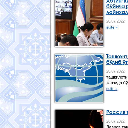
Хотин-к
бўйича 
лойихал
28.07.202
suite »
Тошкент
бўлиб ў
28.07.2
ташкилоти
тарзида бў
suite »
Россия 
28.07.202
Лавров та