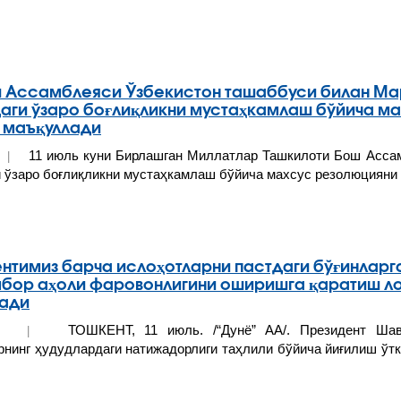
 Ассамблеяси Ўзбекистон ташаббуси билан Ма
аги ўзаро боғлиқликни мустаҳкамлаш бўйича м
 маъқуллади
11 июль куни Бирлашган Миллатлар Ташкилоти Бош Асса
22 |
и ўзаро боғлиқликни мустаҳкамлаш бўйича махсус резолюцияни
нтимиз барча ислоҳотларни пастдаги бўғинларга
бор аҳоли фаровонлигини оширишга қаратиш ло
лади
ТОШКЕНТ, 11 июль. /“Дунё” АА/. Президент Шав
2022 |
рнинг ҳудудлардаги натижадорлиги таҳлили бўйича йиғилиш ўтк