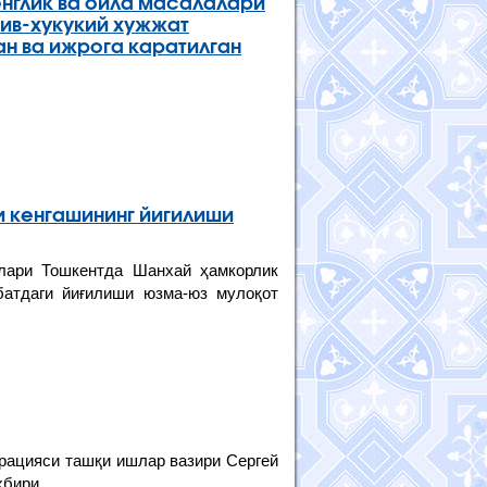
енглик ва оила масалалари
ив-хукукий хужжат
ан ва ижрога каратилган
и кенгашининг йигилиши
лари Тошкентда Шанхай ҳамкорлик
батдаги йиғилиши юзма-юз мулоқот
ерацияси ташқи ишлар вазири Сергей
хбири.