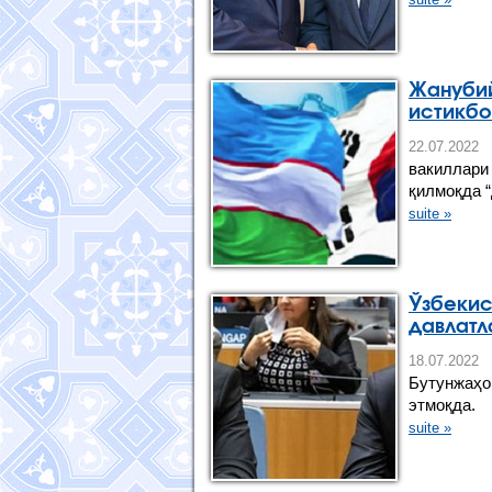
Жанубий
истикбо
22.07.2
вакиллари
қилмоқда “
suite »
Ўзбекис
давлатл
18.07.2
Бутунжаҳо
этмоқда.
suite »