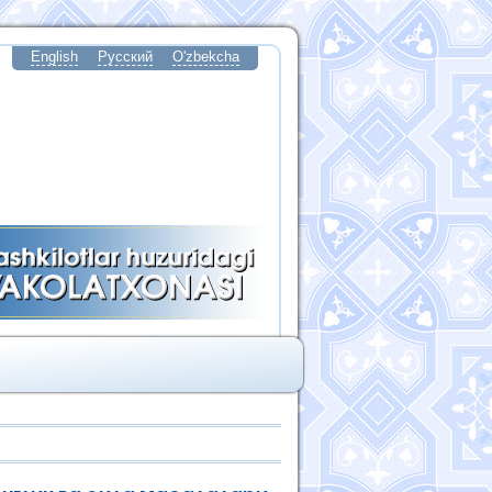
English
Русский
O'zbekcha