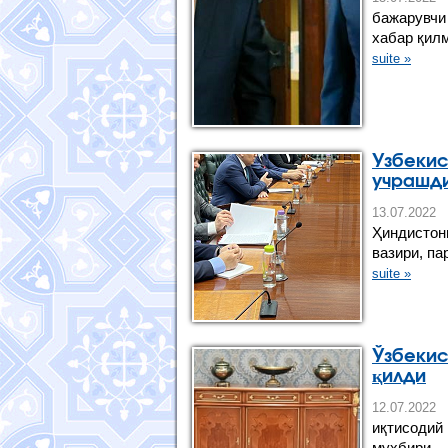
бажарувчи
хабар қилм
suite »
Узбекис
учрашд
13.07.20
Ҳиндистон
вазири, п
suite »
Ўзбекис
қилди
12.07.20
иқтисодий
мухбири.