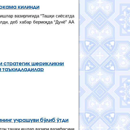
окама килинди
 ишлар вазирлигида “Ташқи сиёсатда
илди, деб хабар бермоқда “Дунё” АА
и стратегик шерикликни
и таъкидладилар
нинг учрашуви бўлиб ўтди
тон ташқи ишлар вазири вазифасини