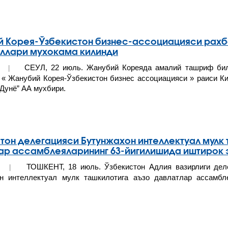
 Корея-Ўзбекистон бизнес-ассоциацияси рахб
ллари мухокама килинди
СЕУЛ, 22 июль. Жанубий Кореяда амалий ташриф била
022 |
 « Жанубий Корея-Ўзбекистон бизнес ассоциацияси » раиси Ки
Дунё” АА мухбири.
тон делегацияси Бутунжахон интеллектуал мулк 
ар ассамблеяларининг 63-йигилишида иштирок
ТОШКЕНТ, 18 июль. Ўзбекистон Адлия вазирлиги дел
022 |
н интеллектуал мулк ташкилотига аъзо давлатлар ассамбл