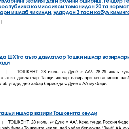
изларнинг жамиятдаги ролини ошириш, гендер т
республика комиссияси томонидан 20 та нормат
ари ишлаб чикилди, улардан 3 таси кабул килинг
2 |
да ШХТга аъзо давлатлар Ташки ишлар вазирлар
тади
ТОШКЕНТ, 28 июль. /« Дунё » АА/. 28-29 июль кун
022 |
га аъзо давлатлар Ташқи ишлар вазирлари кенгашининг нав
либ ўтади, деб хабар бермоқда « Дунё » АА мухбири.
ташқи ишлар вазири Тошкентга келди
ТОШКЕНТ, 28 июль. /« Дунё » АА/. Кеча тунда Россия Фед
2 |
шриф билан Тошкентга келди, деб хабар бермоқда “Дунё” АА му