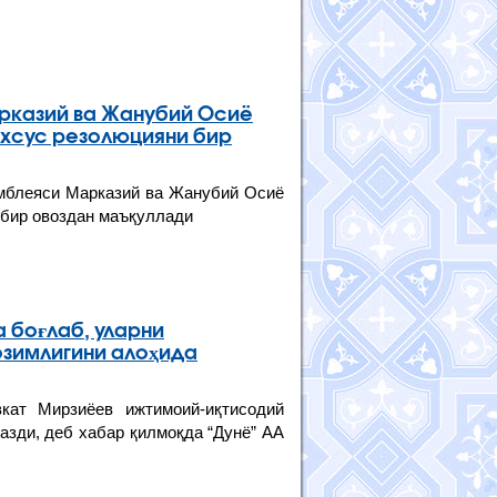
рказий ва Жанубий Осиё
ахсус резолюцияни бир
мблеяси Марказий ва Жанубий Осиё
 бир овоздан маъқуллади
 боғлаб, уларни
зимлигини алоҳида
кат Мирзиёев ижтимоий-иқтисодий
азди, деб хабар қилмоқда “Дунё” АА