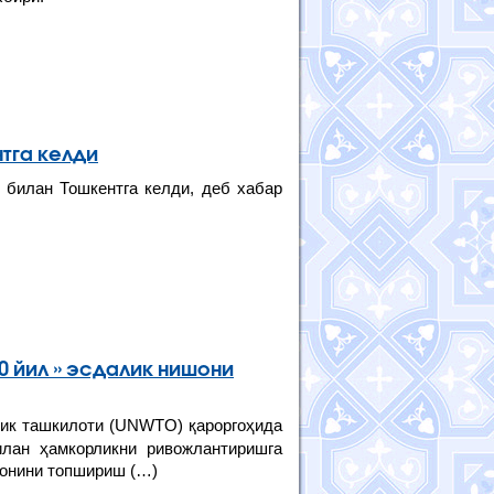
тга келди
билан Тошкентга келди, деб хабар
0 йил » эсдалик нишони
к ташкилоти (UNWTO) қароргоҳида
лан ҳамкорликни ривожлантиришга
шонини топшириш (…)