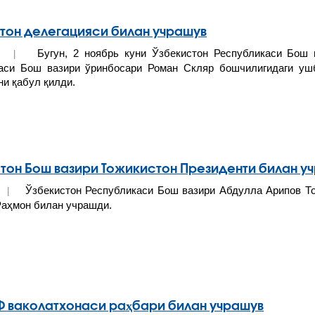
тон делегацияси билан учрашув
Бугун, 2 ноябрь куни Ўзбекистон Республикаси Бош 
020 |
аси Бош вазири ўринбосари Роман Скляр бошчилигидаги уш
ни қабул қилди.
тон Бош вазири Тожикистон Президенти билан у
Ўзбекистон Республикаси Бош вазири Абдулла Арипов То
20 |
аҳмон билан учрашди.
ваколатхонаси раҳбари билан учрашув