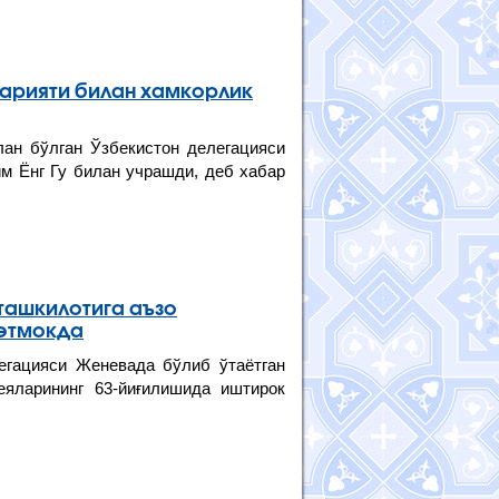
арияти билан хамкорлик
н бўлган Ўзбекистон делегацияси
м Ёнг Гу билан учрашди, деб хабар
ташкилотига аъзо
 этмокда
егацияси Женевада бўлиб ўтаётган
еяларининг 63-йиғилишида иштирок