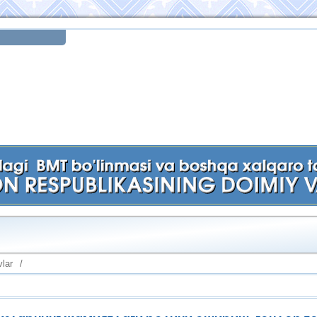
lar
/