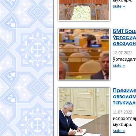
suite »
БМТ Бош
ўртасид
овоздан
12.07.20
ўртасидаг
suite »
Президе
аввалам
таъкид
11.07.
ислоҳотла
мухбири.
suite »