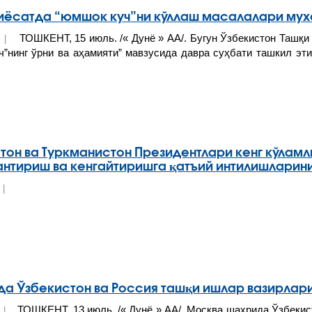
иёсатда “юмшок куч”ни кўллаш масалалари мух
ТОШКЕНТ, 15 июль. /« Дунё » АА/. Бугун Ўзбекистон Ташқи
2 |
ч”нинг ўрни ва аҳамияти” мавзусида давра суҳбати ташкил эт
тон ва Туркманистон Президентлари кенг кўламл
нтириш ва кенгайтиришга қатъий интилишларин
2 |
а Ўзбекистон ва Россия ташқи ишлар вазирлари
ТОШКЕНТ, 13 июль. /« Дунё » АА/. Москва шаҳрида Ўзбекис
2 |