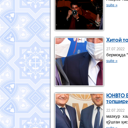
suite »
Хитой т
27.07.20
бермоқда 
suite »
ЮНВТО Б
топшир
22.07.20
мазкур ха
қўшган ҳис
suite »