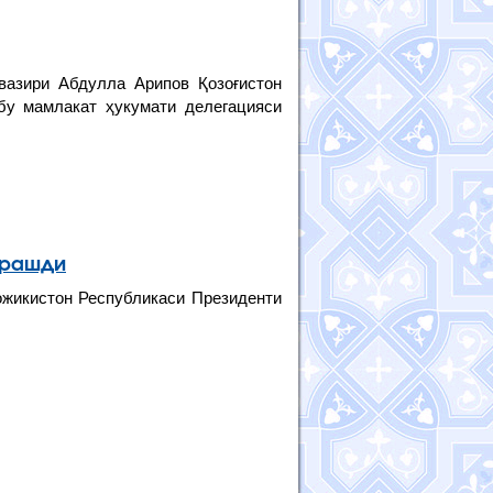
вазири Абдулла Арипов Қозоғистон
бу мамлакат ҳукумати делегацияси
чрашди
жикистон Республикаси Президенти