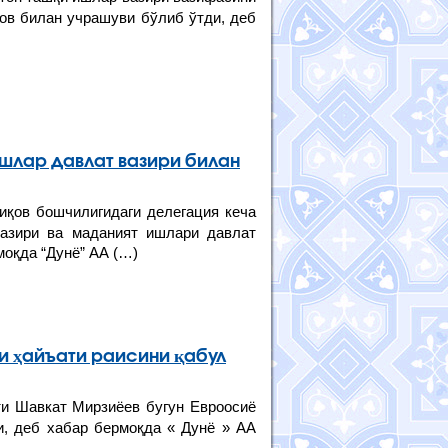
ов билан учрашуви бўлиб ўтди, деб
шлар давлат вазири билан
иқов бошчилигидаги делегация кеча
азири ва маданият ишлари давлат
моқда “Дунё” АА (…)
 ҳайъати раисини қабул
и Шавкат Мирзиёев бугун Евроосиё
и, деб хабар бермоқда « Дунё » АА