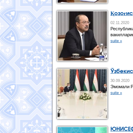
Қозоғис
02.11.2
Республик
вакиллари
suite »
Ўзбекис
30.09.20
Эмомали Р
suite »
ЮНИСEФ 