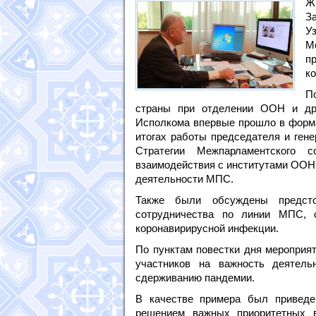
Ж
З
У
М
п
к
П
страны при отделении ООН и дру
Исполкома впервые прошло в форма
итогах работы председателя и ген
Стратегии Межпарламентского 
взаимодействия с институтами ООН
деятельности МПС.
Также были обсуждены предсто
сотрудничества по линии МПС, 
коронавирирусной инфекции.
По пунктам повестки дня мероприя
участников на важность деятель
сдерживанию пандемии.
В качестве примера был приведе
решением важных приоритетных в