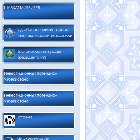
ШАВКАТ МИРЗИЁЕВ
Год обеспечения интересов
человека и развития махалли
Постановления и указы
Президента РУз
Инвестиционный потенциал
Узбекистана
Инвестиционный потенциал
Узбекистана
Встречи
Международное