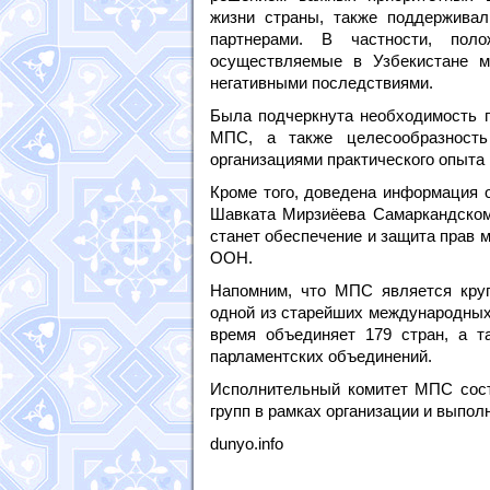
жизни страны, также поддержива
партнерами. В частности, пол
осуществляемые в Узбекистане м
негативными последствиями.
Была подчеркнута необходимость 
МПС, а также целесообразность
организациями практического опыта 
Кроме того, доведена информация 
Шавката Мирзиёева Самаркандском 
станет обеспечение и защита прав 
ООН.
Напомним, что МПС является круп
одной из старейших международных 
время объединяет 179 стран, а т
парламентских объединений.
Исполнительный комитет МПС состо
групп в рамках организации и выпол
dunyo.info