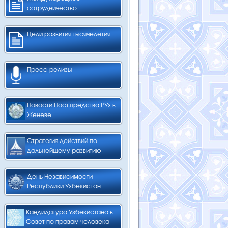
сотрудничество
Цели развития тысячелетия
Пресс-релизы
Новости Пост.предства РУз в
Женеве
Стратегия действий по
дальнейшему развитию
День Независимости
Республики Узбекистан
Кандидатура Узбекистана в
Совет по правам человека