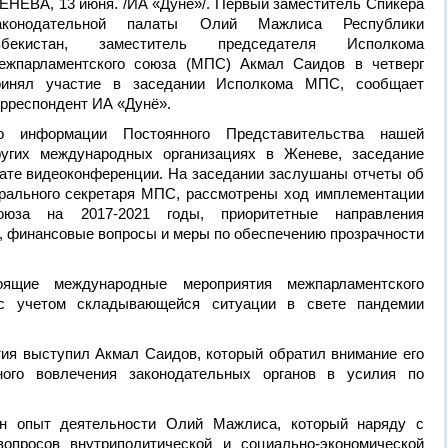
ЕНЕВА, 13 июня. /ИА «Дунё»/. Первый заместитель Спикера
аконодательной палаты Олий Мажлиса Республики
збекистан, заместитель председателя Исполкома
ежпарламентского союза (МПС) Акмал Саидов в четверг
ринял участие в заседании Исполкома МПС, сообщает
орреспондент ИА «Дунё».
о информации Постоянного Представительства нашей
гих международных организациях в Женеве, заседание
те видеоконференции. На заседании заслушаны отчеты об
ерального секретаря МПС, рассмотрены ход имплементации
союза на 2017-2021 годы, приоритетные направления
, финансовые вопросы и меры по обеспечению прозрачности
ящие международные мероприятия межпарламентского
с учетом складывающейся ситуации в свете пандемии
тия выступил Акмал Саидов, который обратил внимание его
ного вовлечения законодательных органов в усилия по
н опыт деятельности Олий Мажлиса, который наряду с
опросов внутриполитической и социально-экономической