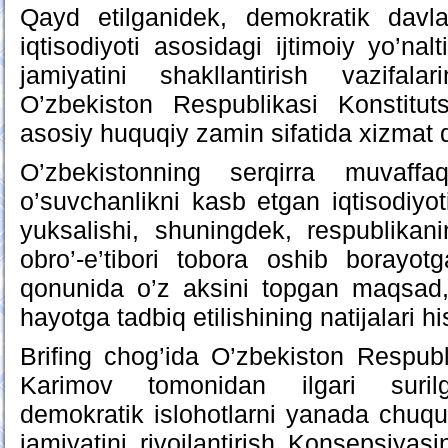
Qayd etilganidek, demokratik davl
iqtisodiyoti asosidagi ijtimoiy yo’nalt
jamiyatini shakllantirish vazifala
O’zbekiston Respublikasi Konstitu
asosiy huquqiy zamin sifatida xizmat 
O’zbekistonning serqirra muvaffaqi
o’suvchanlikni kasb etgan iqtisodiyoti
yuksalishi, shuningdek, respublikan
obro’-e’tibori tobora oshib borayo
qonunida o’z aksini topgan maqsad,
hayotga tadbiq etilishining natijalari h
Brifing chog’ida O’zbekiston Respubl
Karimov tomonidan ilgari suril
demokratik islohotlarni yanada chuqur
jamiyatini rivojlantirish Konsepsiya