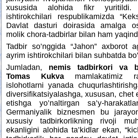
xususida alohida fikr yuritildi.
ishtirokchilari respublikamizda “Keks
Davlat dasturi doirasida amalga osh
molik chora-tadbirlar bilan ham yaqind
Tadbir so’nggida “Jahon” axborot ag
ayrim ishtirokchilari bilan suhbatda bo’
Jumladan,
nemis tadbirkori va b
Tomas Kukva
mamlakatimiz rahb
islohotlarni yanada chuqurlashtirish
diversifikatsiyalashga, xususan, chet e
etishga yo’naltirgan sa’y-harakatla
Germaniyalik biznesmen bu jarayo
xususiy tadbirkorlikning rivoji 
ekanligini alohida ta’kidlar ekan, “k