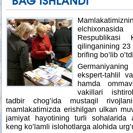
BAG’ISHLANDI
Mamlakatimi
elchixonas
Respublikasi K
qilinganining 23 
brifing bo’lib o’td
Germaniyaning
ekspert-tahlil v
hamda ommaviy
vakillari isht
tadbir chog’ida mustaqil rivojlan
mamlakatimizda erishilgan ulkan muva
jamiyat hayotining turli sohalarida
keng ko’lamli islohotlarga alohida urg’u