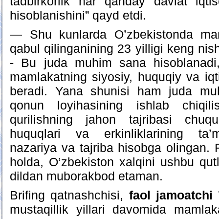
tadbirkorlik har qanday davlat iqtis
hisoblanishini” qayd etdi.
— Shu kunlarda O’zbekistonda maml
qabul qilinganining 23 yilligi keng ni
- Bu juda muhim sana hisoblanadi,
mamlakatning siyosiy, huquqiy va iqti
beradi. Yana shunisi ham juda mu
qonun loyihasining ishlab chiqilis
qurilishning jahon tajribasi chuq
huquqlari va erkinliklarining ta’
nazariya va tajriba hisobga olingan.
holda, O’zbekiston xalqini ushbu qut
dildan muborakbod etaman.
Brifing qatnashchisi,
faol jamoatchi
mustaqillik yillari davomida mamlaka