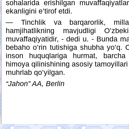
sohalarida erishilgan muvaffaqiyatl
ekanligini e’tirof etdi.
— Tinchlik va barqarorlik, milla
hamjihatlikning mavjudligi O’zbe
muvaffaqiyatidir, - dedi u. - Bunda m
bebaho o’rin tutishiga shubha yo’q.
inson huquqlariga hurmat, barcha 
himoya qilinishining asosiy tamoyilla
muhrlab qo’yilgan.
“Jahon” AA, Berlin