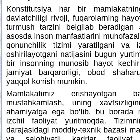
Konstitutsiya har bir mamlakatning
davlatchiligi rivoji, fuqarolarning hayo
turmush tarzini belgilab beradigan
asosda inson manfaatlarini muhofazala
qonunchilik tizimi yaratilgani va i
oshirilayotgani natijasini bugun yurt
bir insonning munosib hayot kechiris
jamiyat barqarorligi, obod shahar
yaqqol ko‘rish mumkin.
Mamlakatimiz erishayotgan ba
mustahkamlash, uning xavfsizligin
ahamiyatga ega bo‘lib, bu borada m
izchil faoliyat yuritmoqda. Tizim
darajasidagi moddiy-texnik bazasi mav
va salohiyatli kadrlar faoliyat 