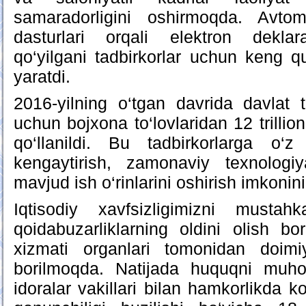
samaradorligini oshirmoqda. Avtoma
dasturlari orqali elektron deklar
qo‘yilgani tadbirkorlar uchun keng qu
yaratdi.
2016-yilning o‘tgan davrida davlat 
uchun bojxona to‘lovlaridan 12 trillio
qo‘llanildi. Bu tadbirkorlarga o‘z 
kengaytirish, zamonaviy texnologiy
mavjud ish o‘rinlarini oshirish imkoni
Iqtisodiy xavfsizligimizni musta
qoidabuzarliklarning oldini olish b
xizmati organlari tomonidan doimiy
borilmoqda. Natijada huquqni muho
idoralar vakillari bilan hamkorlikda 