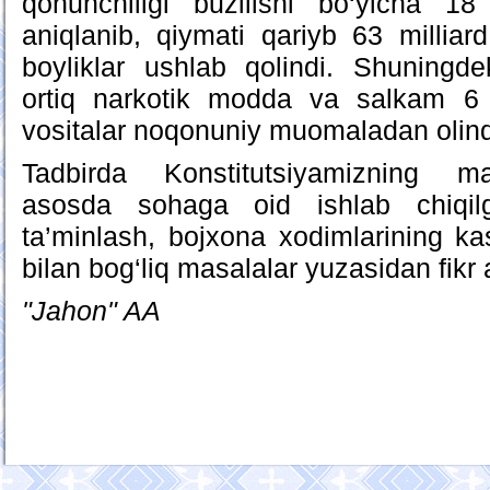
qonunchiligi buzilishi bo‘yicha 1
aniqlanib, qiymati qariyb 63 milliar
boyliklar ushlab qolindi. Shuning
ortiq narkotik modda va salkam 6
vositalar noqonuniy muomaladan olind
Tadbirda Konstitutsiyamizning m
asosda sohaga oid ishlab chiqilg
ta’minlash, bojxona xodimlarining ka
bilan bog‘liq masalalar yuzasidan fikr 
"Jahon" AA