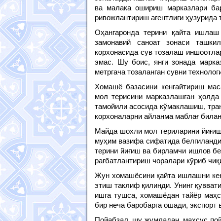
ва малака ошириш марказлари бар
ривожлантириш агентлиги ҳузурида 
Оҳангаронда терини қайта ишлаш 
замонавий саноат зонаси ташки
корхонасида сув тозалаш иншоотлар
эмас. Шу боис, янги зонада марка
метргача тозаланган сувни техноло
Хомашё базасини кенгайтириш мас
мол терисини марказлашган ҳолда 
тамойили асосида кўмаклашиш, тра
корхоналарни айланма маблағ била
Майда шохли мол териларини йиғиш
муҳим вазифа сифатида белгиланди
терини йиғиш ва бирламчи ишлов б
рағбатлантириш чоралари кўриб чиқ
Жун хомашёсини қайта ишлашни кен
этиш таклиф қилинди. Унинг қувват
ишга тушса, хомашёдан тайёр маҳс
бир неча баробарга ошади, экспорт 
Пойабзал, шу жумладан, махсус по