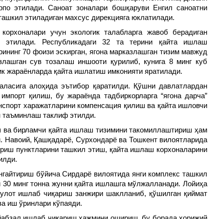
по этилади. Саноат зоналари бошқаруви Енгил саноатни
ташкил этиладиган махсус дирекцияга юклатилади.
корхоналари учун экологик талабларга жавоб берадиган
л этилади. Республикадаги 32 та терини қайта ишлаш
ининг 70 фоизи эскирган, ягона марказлашган тизим мавжуд
злашган сув тозалаш иншооти қурилиб, кунига 8 минг куб
гик жараёнларда қайта ишлатиш имконияти яратилади.
аласига алоҳида эътибор қаратилди. Қўшни давлатлардан
импорт қилиш, бу жараёнда тадбиркорларга “ягона дарча”
нспорт харажатларини компенсация қилиш ва қайта ишловчи
н таъминлаш таклиф этилди.
 ва бирламчи қайта ишлаш тизимини такомиллаштириш ҳам
. Навоий, Қашқадарё, Сурхондарё ва Тошкент вилоятларида
ериш пунктларини ташкил этиш, қайта ишлаш корхоналарини
илди.
гайтириш бўйича Сирдарё вилоятида янги комплекс ташкил
и 30 минг тонна жунни қайта ишлашга мўлжалланади. Лойиҳа
улот ишлаб чиқариш занжири шаклланиб, қўшилган қиймат
ва иш ўринлари кўпаяди.
йабзал ишлаб чиқариш ҳажмини ошириш, бу борада хорижий