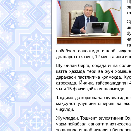
П
о
т
С
и
б
ч
т
пойабзал саноатида ишлаб чиқар
долларга етказиш, 12 мингта янги и
Шу билан бирга, соҳада ишга солин
катта ҳажмда тери ва жун хомашё
даражаси пастлигича қолмоқда. Хус
атрофида. Йилига тайёрланадиган 4
яъни 15 фоизи қайта ишланмоқда.
Тақдимотда корхоналар қувватидан
маҳсулот улушини ошириш ва эксп
чиқилди.
Жумладан, Тошкент вилоятининг Оҳ
чарм-пойабзал саноатига ихтисосл
зоналарда ишлаб чиқариш бинолари,