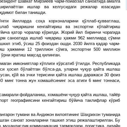
резидент Шавкат Мирзиёев чарм-пойабзал саноатида амалга
ширилаётган ишлар ва келгусидаги режалар юзасидан
ақдимот билан танишди.
ўнгги йилларда соҳа корхоналарини қўллаб-қувватлаш,
шлаб чиқаришни кенгайтириш ва экспортни кўпайтириш
ўйича қатор чоралар кўрилди. Жорий йил биринчи чорагида
арм саноатида ишлаб чиқариш ҳажми 962 миллиард сўмни
ашкил этиб, ўсиш 25 фоиздан ошди. 2030 йилга қадар чарм-
иш ҳажмини 12 триллион сўмга, экспортни 500 миллион
ш ўрни яратиш мақсад қилинган.
маган имкониятлар кўплиги кўрсатиб ўтилди. Республикада
си ҳосил бўлаётган бўлса-да, уларни чуқур қайта ишлаш
усан, қўй ва эчки терисини қайта ишлаш даражаси 30 фоиз
0 минг тонна жун хомашёсининг эса атиги 6 минг тоннаси,
 самарали фойдаланиш, хомашёни чуқур қайта ишлаш, тайёр
орт географиясини кенгайтириш бўйича таклифлар кўриб
ангарон тумани ва Андижон вилоятининг Шаҳрихон туманида
ашган саноат зоналарини ташкил этиш режалаштирилган. Бу
 муҳандислик-коммуникация тармоқлари, логистика, дизайн