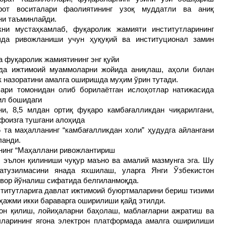
рот воситалари фаолиятининг узоқ муддатли ва аниқ
ни таъминлайди.
кни мустаҳкамлаб, фуқаролик жамияти институтларининг
шда ривожланиши учун ҳуқуқий ва институционал замин
 фуқаролик жамиятининг энг қуйи
ида ижтимоий муаммоларни жойида аниқлаш, аҳоли билан
 назоратини амалга оширишда муҳим ўрин тутади.
ари томонидан олиб борилаётган ислоҳотлар натижасида
ил бошидаги
ни, 8,5 млдан ортиқ фуқаро камбағалликдан чиқарилгани,
 фоизга тушгани алоҳида
5 та маҳалланинг “камбағалликдан холи” ҳудудга айлангани
ланди.
лнинг “Маҳаллани ривожлантириш
 эълон қилиниши чуқур маъно ва амалий мазмунга эга. Шу
атузилмасини янада яхшилаш, уларга Янги Ўзбекистон
увор йўналиш сифатида белгиланмоқда.
ститутларига давлат ижтимоий буюртмаларини бериш тизими
ажми икки бараварга оширилиши қайд этилди.
лон қилиш, лойиҳаларни баҳолаш, маблағларни ажратиш ва
чларининг ягона электрон платформада амалга оширилиши