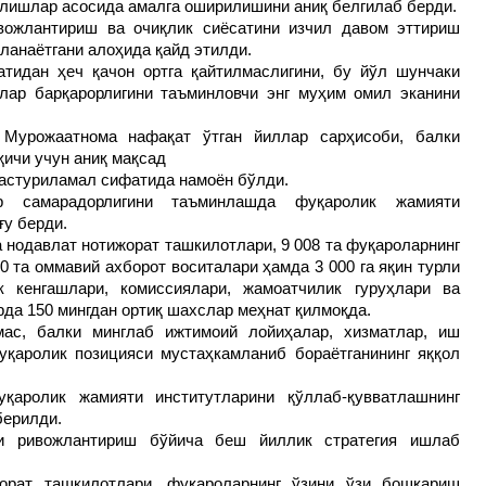
алишлар асосида амалга оширилишини аниқ белгилаб берди.
вожлантириш ва очиқлик сиёсатини изчил давом эттириш
ланаётгани алоҳида қайд этилди.
тидан ҳеч қачон ортга қайтилмаслигини, бу йўл шунчаки
лар барқарорлигини таъминловчи энг муҳим омил эканини
Мурожаатнома нафақат ўтган йиллар сарҳисоби, балки
қичи учун аниқ мақсад
дастуриламал сифатида намоён бўлди.
р самарадорлигини таъминлашда фуқаролик жамияти
ғу берди.
а нодавлат нотижорат ташкилотлари, 9 008 та фуқароларнинг
0 та оммавий ахборот воситалари ҳамда 3 000 га яқин турли
к кенгашлари, комиссиялари, жамоатчилик гуруҳлари ва
да 150 мингдан ортиқ шахслар меҳнат қилмоқда.
мас, балки минглаб ижтимоий лойиҳалар, хизматлар, иш
қаролик позицияси мустаҳкамланиб бораётганининг яққол
аролик жамияти институтларини қўллаб-қувватлашнинг
берилди.
ни ривожлантириш бўйича беш йиллик стратегия ишлаб
жорат ташкилотлари, фуқароларнинг ўзини ўзи бошқариш