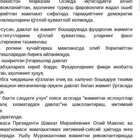
збекистон Марказий Осиёда иқтисодиёти изчил
ивожланаётган, аҳолининг турмуш фаровонлиги жадал ошиб
ораётган мамлакат сифатида тараққиётнинг демократик
ўналишларини қўллаб-қувватлаб келмоқда.
усусан, давлат ва жамият бошқарувида фуқаролик жамияти
нститутларини қўллаб қувватлаш, уларнинг фаол
штирокини таъминлаш
а ролини кучайтириш мамлакатда олиб борилаётган
алишларидан бирига айланмоқда.
 оширилган ўзгаришлар давлат
абҳаларига кириб борди. Фуқароларнинг фикри инобатга
ан, аҳолининг ҳуқуқ
бга чиқаришни кўзлаган очиқ ва халқчил бошқарув тизими
новацион механизмлар орқали давлат билан жамият ўртасида
и.
г бахти саодати учун” ғояси асосида “жамиятни ислоҳотлар
халқ хизматидаги давлат”ни шакллантириш, ижтимоий
ш
қаратилди.
икаси Президенти Шавкат Мирзиёевнинг Олий Мажлис ва
ожаатномаси мамлакатимиз ижтимоий-сиёсий ҳаётида янги
беради. Ушбу Мурожаатнома жамиятни ривожлантиришда