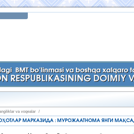
ngiliklar va voqealar
/
ҲОТЛАР МАРКАЗИДА : МУРОЖААТНОМА ЯНГИ МАҚСАД