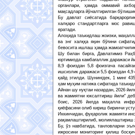
органлари, ҳамда оммавий ахбо
мақсадларга йўналтирилган бўлиши
Бу давлат сиёсатида барқарорли
халқаро стандартларга мос рави
яратади.
Алоҳида таъкидлаш жоизки, маҳалла
ва энг халққа яқин бўғини сифат
бевосита ишлаш ҳамда жамоатчилик
Шу билан бирга, Давлатимиз Раҳб
юртимизда камбағаллик даражаси й
8,9 фоиздан 5,8 фоизгача пасайга
ишсизлик даражаси 5,5 фоиздан 4,9
қайд этилди. Шунингдек, 1 минг 43
ҳам муҳим натижа сифатида таъкид
Айнан шу нуқтаи назардан, 2026 йи
ва жамиятни юксалтириш йили” деб
боис, 2026 йилда маҳалла инфр
қиёфасини олиб кириш биринчи уст
Иккинчидан, фуқаролик жамияти ин
рақамлаштирилиб, молиялаштириш ҳ
Бу, ўз навбатида, танловларни эъ
ижросини мониторинг қилиш босқи