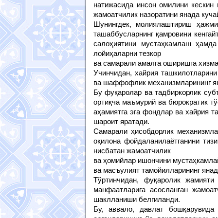
натижасида инсон омилини кескин 
жамоатчилик назоратини янада куча
Шунингдек, молиялаштириш ҳажми
ташаббусларнинг қамровини кенгай
салоҳиятини мустаҳкамлаш ҳамда
лойиҳаларни тезкор
ва самарали амалга оширишга хизма
Учинчидан, хайрия ташкилотларини
ва шаффофлик механизмларининг я
Бу фуқаролар ва тадбиркорлик суб
ортиқча маъмурий ва бюрократик т
аҳамиятга эга фондлар ва хайрия 
шароит яратади.
Самарали ҳисобдорлик механизмла
оқилона фойдаланилаётганини тизи
нисбатан жамоатчилик
ва ҳомийлар ишончини мустаҳкамла
ва масъулият тамойилларининг янад
Тўртинчидан, фуқаролик жамияти
манфаатларига асосланган жамоат
шаклланиши белгиланди.
Бу, аввало, давлат бошқарувида