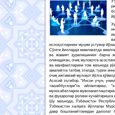
Ў
р
б
й
Х
и
и
в
ислоҳотларнинг муҳим устувор йўн
Сўнгги йилларда мамлакатда амалга
ва жамият қурилишининг барча ж
олинадиган, очиқ мулоқотга асосланг
ва манфаатларини том маънода рўё
амалиётга татбиқ этилди, турли ин
очиқ ижтимоий мулоқот йўлга қўйилд
Асосий эътибор, “Инсон учун, унин
ташаббускори”га айлантириш, “
муносабатларни мувозанатлаштири
ва фуқаролар ролини кучайтиришга 
Шу маънода, Ўзбекистон Республ
Ўзбекистон халқига йўллаган Мур
давр бошланаётганидан далолат 