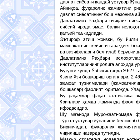
давлат сиёсати қандай устувор йўн
Айниқса, фуқаролик жамиятини ри
давлат сиёсатининг бош мезонига ай
Давлатимиз Раҳбари очиқлик сиёса
сиёсий ирода эмас, балки ислоҳот
қатъий таъкидлади.
Эътироф этиш жоизки, бу йилги 
мамлакатнинг кейинги тараққиёт бос
ва вазифаларни белгилаб берувчи 
Давлатимиз Раҳбари ислоҳотла
институтларининг ролига алоҳида ур
Бугунги кунда Ўзбекистонда 9 627 т
ўзини ўзи бошқариш органлари, 2 49
жамоат тузилмалари (жамоатчили
бошқалар) фаолият юритмоқда. Улар
Бу рақамлар фақат статистика э
ўринлари ҳамда жамиятда фаол фу
ифодасидир.
Шу маънода, Мурожаатномада фуқ
тўртта устувор йўналиши белгилаб 
Биринчидан, фуқаролик жамияти
чиқилиши назарда тутилди.
Мазкур стратегия нодавлат ноти