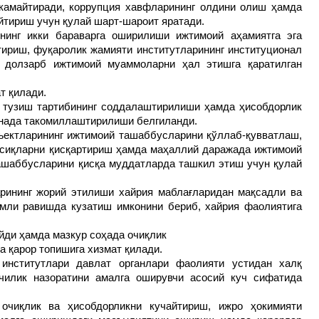
камайтиради, коррупция хавфларининг олдини олиш ҳамда
йтириш учун қулай шарт-шароит яратади.
нинг икки бараварга оширилиши ижтимоий аҳамиятга эга
тириш, фуқаролик жамияти институтларининг институционал
 долзарб ижтимоий муаммоларни ҳал этишга қаратилган
т қилади.
 тузиш тартибининг соддалаштирилиши ҳамда ҳисобдорлик
нада такомиллаштирилиши белгиланди.
ъектларининг ижтимоий ташаббусларини қўллаб-қувватлаш,
ўсиқларни қисқартириш ҳамда маҳаллий даражада ижтимоий
ташаббусларини қисқа муддатларда ташкил этиш учун қулай
рининг жорий этилиши хайрия маблағларидан мақсадли ва
мли равишда кузатиш имконини бериб, хайрия фаолиятига
йди ҳамда мазкур соҳада очиқлик
а қарор топишига хизмат қилади.
 институтлари давлат органлари фаолияти устидан халқ
чилик назоратини амалга оширувчи асосий куч сифатида
 очиқлик ва ҳисобдорликни кучайтириш, ижро ҳокимияти