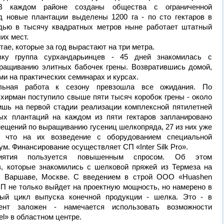
В каждом районе созданы общества с ограниченной
д новые плантации выделены 1200 га - по сто гектаров в
дью в тысячу квадратных метров ныне работает штатный
их мест.
ае, которые за год вырастают на три метра.
ку группа сурхандарьинцев - 45 дней знакомилась с
ращиванию элитных бабочек грены. Возвратившись домой,
и на практических семинарах и курсах.
тельная работа к сезону превзошла все ожидания. По
хирман поступило свыше пяти тысяч коробок грены - около
ишь на первой стадии реализации комплексной пятилетней
ых плантаций на каждом из пяти гектаров запланировано
ещений по выращиванию гусениц шелкопряда, 27 из них уже
, что на их возведение с оборудованием специальной
ум. Финансирование осуществляет СП «Inter Silk Pro».
риятия пользуется повышенным спросом. Об этом
, которые знакомились с шелковой пряжей из Термеза на
е, Варшаве, Москве. С введением в строй ООО «Huashen
СП не только выйдет на проектную мощность, но намерено в
ный цикл выпуска конечной продукции - шелка. Это - в
ент заложен - намечается использовать возможности
el» в областном центре.