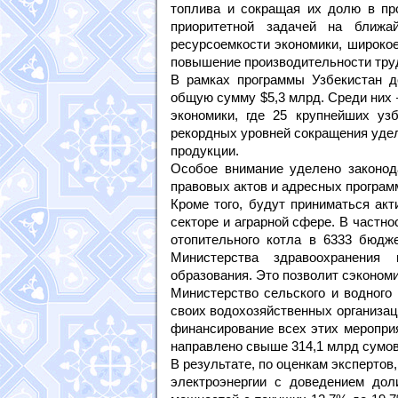
топлива и сокращая их долю в про
приоритетной задачей на ближа
ресурсоемкости экономики, широкое
повышение производительности тру
В рамках программы Узбекистан д
общую сумму $5,3 млрд. Среди них 
экономики, где 25 крупнейших уз
рекордных уровней сокращения уде
продукции.
Особое внимание уделено законода
правовых актов и адресных програм
Кроме того, будут приниматься ак
секторе и аграрной сфере. В частн
отопительного котла в 6333 бюдже
Министерства здравоохранения 
образования. Это позволит сэкономит
Министерство сельского и водного 
своих водохозяйственных организац
финансирование всех этих мероприя
направлено свыше 314,1 млрд сумов 
В результате, по оценкам экспертов
электроэнергии с доведением дол