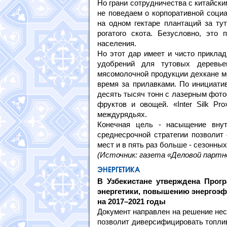
Но грани сотрудничества с китайск
не поведаем о корпоративной социа
на одном гектаре плантаций за ту
рогатого скота. Безусловно, это 
населения.
Но этот дар имеет и чисто прикла
удобрений для тутовых деревь
мясомолочной продукции дехкане мо
время за прилавками. По инициати
десять тысяч тонн с лазерным фото
фруктов и овощей. «Inter Silk Pr
междурядьях.
Конечная цель - насыщение внут
среднесрочной стратегии позволит
мест и в пять раз больше - сезонных
(Источник: газета «Деловой партн
ЭНЕРГЕТИКА
В Узбекистане утверждена Про
энергетики, повышению энергоэф
на 2017–2021 годы
Документ направлен на решение нес
позволит диверсифицировать топли