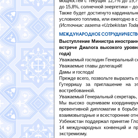
мощностей с текущих 12,7% до 19,7
до 15,8%, солнечной энергетики – до
Также будет достигнуто кардинальн
условного топлива, или ежегодно в 
(Источник: газета «Uzbekistan Toda
МЕЖДУНАРОДНОЕ СОТРУДНИЧЕСТ
Выступление Министра иностранн
встрече Диалога высокого уровн
года)
Уважаемый господин Генеральный с
Уважаемые главы делегаций!
Дамы и господа!
Прежде всего, позвольте выразить 
Гутерришу за приглашение на эт
востребованной.
Уважаемый Генеральный секретарь,
Мы высоко оцениваем координиру
превентивной дипломатии в борьбе
взаимовыгодные и всесторонние от
Узбекистан поддержал принятие Гло
14 международных конвенций и пр
экстремизму.