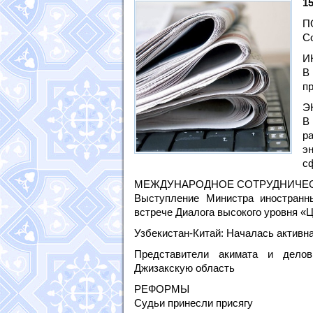
15
П
С
И
В
п
Э
В
р
э
с
МЕЖДУНАРОДНОЕ СОТРУДНИЧЕ
Выступление Министра иностранн
встрече Диалога высокого уровня «Ц
Узбекистан-Китай: Началась активн
Представители акимата и дело
Джизакскую область
РЕФОРМЫ
Судьи принесли присягу