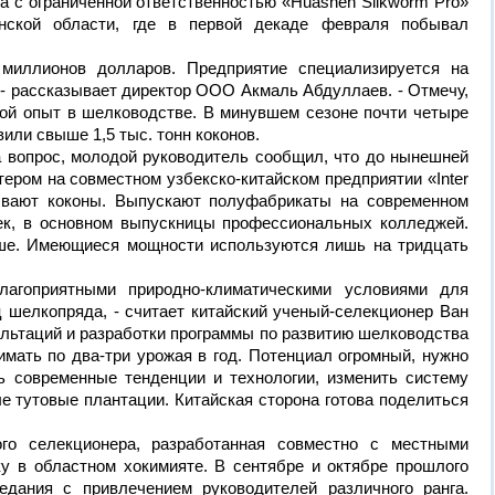
 с ограниченной ответственностью «Huashen Silkworm Pro»
нской области, где в первой декаде февраля побывал
миллионов долларов. Предприятие специализируется на
- рассказывает директор ООО Акмаль Абдуллаев. - Отмечу,
ой опыт в шелководстве. В минувшем сезоне почти четыре
или свыше 1,5 тыс. тонн коконов.
а вопрос, молодой руководитель сообщил, что до нынешней
ером на совместном узбекско-китайском предприятии «Inter
тывают коконы. Выпускают полуфабрикаты на современном
ек, в основном выпускницы профессиональных колледжей.
ьше. Имеющиеся мощности используются лишь на тридцать
агоприятными природно-климатическими условиями для
 шелкопряда, - считает китайский ученый-селекционер Ван
сультаций и разработки программы по развитию шелководства
имать по два-три урожая в год. Потенциал огромный, нужно
ь современные тенденции и технологии, изменить систему
е тутовые плантации. Китайская сторона готова поделиться
ого селекционера, разработанная совместно с местными
у в областном хокимияте. В сентябре и октябре прошлого
едания с привлечением руководителей различного ранга.