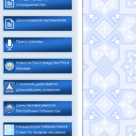
сотрудничество
Цели развития тысячелетия
Пресс-релизы
Новости Пост.предства РУз в
Женеве
Стратегия действий по
дальнейшему развитию
День Независимости
Республики Узбекистан
Кандидатура Узбекистана в
Совет по правам человека