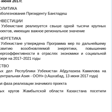
 июня 2017г.
ОЛИТИКА
оболезнования Президенту Бангладеш
НВЕСТИЦИИ
 Узбекистане реализуется свыше одной тысячи крупных
роектов, имеющих важное региональное значение
НЕРГЕТИКА
 Узбекистане утверждена Программа мер по дальнейшему
азвитию возобновляемой энергетики, повышению
нергоэффективности в отраслях экономики и социальной
фере на 2017–2021 годы
СТВО
ых дел Республики Узбекистан Абдулазиза Камилова на
ентральная Азия - ООН» (г.Ашхабад, 13 июня 2017 года)
ая фаза реализации значимого проекта
вых кругов Жамбылской области Казахстана посетили