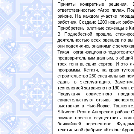
Приняты конкретные решения. 
ответственностью «Агро пила». По
районе. На каждом участке площа
работник. Создано 1200 новых рабоч
Приобретены элитные саженцы в Кит
В Поднебесной прошла стажиров
деятельностью всех звеньев по вы
они поделились знаниями с землякам
Такая организационно-подготови
предварительным данным, в общий 
трех тонн высших сортов. И это л
программы. Кстати, на краю тутов
строительство 250 специальных пом
сданы в эксплуатацию. Заметим
технологией затрачено по 180 млн. с
Продукция совместного предп
свидетельствуют отзывы экспертов
выставках в Нью-Йорке, Ташкент
Silkworm Pro» в Ангорском районе 
рамках проекта осуществить пол
ближайшей перспективе. Фундам
текстильной фабрики «Koxinur Appar