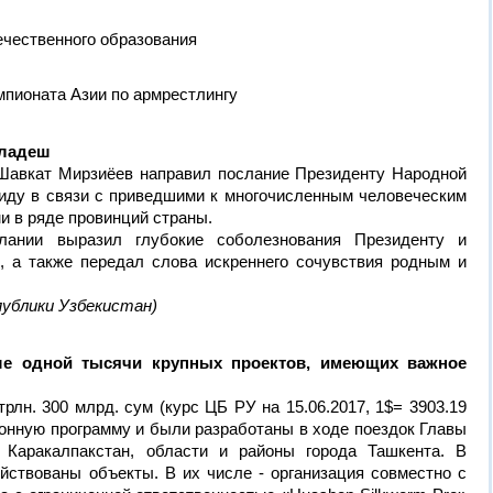
ечественного образования
мпионата Азии по армрестлингу
гладеш
Шавкат Мирзиёев направил послание Президенту Народной
ду в связи с приведшими к многочисленным человеческим
 в ряде провинций страны.
лании выразил глубокие соболезнования Президенту и
 а также передал слова искреннего сочувствия родным и
ублики Узбекистан)
ыше одной тысячи крупных проектов, имеющих важное
рлн. 300 млрд. сум (курс ЦБ РУ на 15.06.2017, 1$= 3903.19
онную программу и были разработаны в ходе поездок Главы
 Каракалпакстан, области и районы города Ташкента. В
йствованы объекты. В их числе - организация совместно с