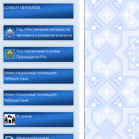
ШАВКАТ МИРЗИЁЕВ
Год обеспечения интересов
человека и развития махалли
Постановления и указы
Президента РУз
Инвестиционный потенциал
Узбекистана
Инвестиционный потенциал
Узбекистана
Встречи
Международное