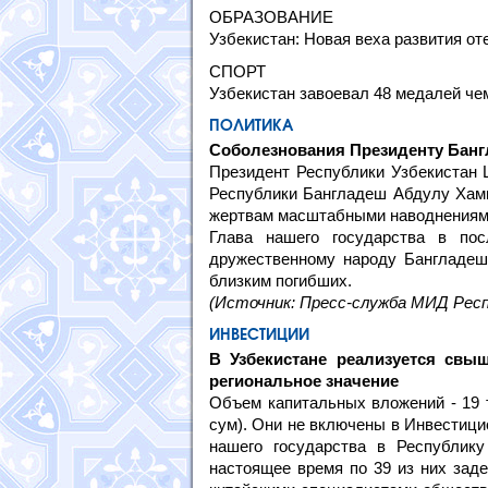
ОБРАЗОВАНИЕ
Узбекистан: Новая веха развития от
СПОРТ
Узбекистан завоевал 48 медалей че
ПОЛИТИКА
Соболезнования Президенту Бан
Президент Республики Узбекистан 
Республики Бангладеш Абдулу Хами
жертвам масштабными наводнениями
Глава нашего государства в пос
дружественному народу Бангладеш,
близким погибших.
(Источник: Пресс-служба МИД Респ
ИНВЕСТИЦИИ
В Узбекистане реализуется св
региональное значение
Объем капитальных вложений - 19 т
сум). Они не включены в Инвестици
нашего государства в Республику
настоящее время по 39 из них заде