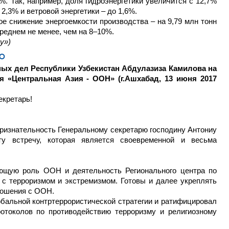
%. Так, например, доля гидроэнергетики увеличится с 12,7%
 2,3% и ветровой энергетики – до 1,6%.
ое снижение энергоемкости производства – на 9,79 млн тонн
среднем не менее, чем на 8–10%.
y»)
ВО
ых дел Республики Узбекистан Абдулазиза Камилова на
я «Центральная Азия - ООН» (г.Ашхабад, 13 июня 2017
екретарь!
признательность Генеральному секретарю господину Антониу
у встречу, которая является своевременной и весьма
ющую роль ООН и деятельность Регионального центра по
 с терроризмом и экстремизмом. Готовы и далее укреплять
ношения с ООН.
бальной контртеррористической стратегии и ратифицировал
отоколов по противодействию терроризму и религиозному