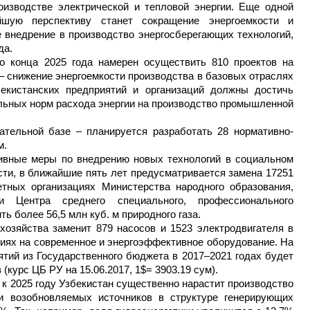
изводстве электрической и тепловой энергии. Еще одной
йшую перспективу станет сокращение энергоемкости и
 внедрение в производство энергосберегающих технологий,
да.
о конца 2025 года намерен осуществить 810 проектов на
– снижение энергоемкости производства в базовых отраслях
бекистанских предприятий и организаций должны достичь
льных норм расхода энергии на производство промышленной
тельной базе – планируется разработать 28 нормативно-
м.
тивные меры по внедрению новых технологий в социальном
ости, в ближайшие пять лет предусматривается замена 17251
тных организациях Министерства народного образования,
и Центра среднего специального, профессионального
ь более 56,5 млн куб. м природного газа.
хозяйства заменит 879 насосов и 1523 электродвигателя в
иях на современное и энергоэффективное оборудование. На
тий из Государственного бюджета в 2017–2021 годах будет
(курс ЦБ РУ на 15.06.2017, 1$= 3903.19 сум).
, к 2025 году Узбекистан существенно нарастит производство
и возобновляемых источников в структуре генерирующих