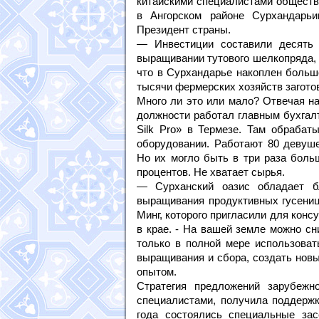
китайскими специалистами общества
в Ангорском районе Сурхандарьи
Президент страны.
— Инвестиции составили десять 
выращивании тутового шелкопряда, 
что в Сурхандарье накоплен больш
тысячи фермерских хозяйств заготов
Много ли это или мало? Отвечая н
должности работал главным бухгалт
Silk Pro» в Термезе. Там обраба
оборудовании. Работают 80 девуш
Но их могло быть в три раза бол
процентов. Не хватает сырья.
— Сурханский оазис обладает бл
выращивания продуктивных гусениц
Минг, которого пригласили для кон
в крае. - На вашей земле можно сн
только в полной мере использоват
выращивания и сбора, создать новы
опытом.
Стратегия предложений зарубежн
специалистами, получила поддержк
года состоялись специальные зас