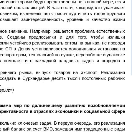
ими инвесторами будут представлены не в полной мере, если
льной составляющей. В частности, каждому, кто ухаживает
товником, выделены пять тысяч кур и пять голов крупного
повышает заинтересованность, уровень и качество жизни
дное значение. Например, решается проблема естественных
ев. Созданы предпосылки и для того, чтобы излишки
гли устойчиво реализовывать оптом на рынках, не проводя
ве СП в Денау устанавливается холодильная установка на
сепаратором, технологией по сушке, переработке и упаковке
o» помогает и с закладкой плодовых садов и огородов в
реннего рынка, выпуск товаров на экспорт. Реализация
 создать в Сурхандарье десять тысяч постоянных рабочих
.
ер.uz»)
грамма мер по дальнейшему развитию возобновляемой
фективности в отраслях экономики и социальной сфере
кольких ключевых задач. В первую очередь, его реализация
вный баланс за счет ВИЭ, замещая ими традиционные виды