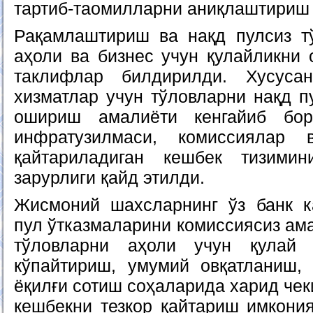
тартиб-таомилларни аниқлаштириш 
Рақамлаштириш ва нақд пулсиз т
аҳоли ва бизнес учун қулайликни 
таклифлар билдирилди. Хусуса
хизматлар учун тўловларни нақд п
ошириш амалиёти кенгайиб бор
инфратузилмаси, комиссиялар 
қайтариладиган кешбек тизими
зарурлиги қайд этилди.
Жисмоний шахсларнинг ўз банк к
пул ўтказмаларини комиссиясиз ам
тўловларни аҳоли учун қулай 
кўпайтириш, умумий овқатланиш, 
ёқилғи сотиш соҳаларида харид чек
кешбекни тезкор қайтариш имкони