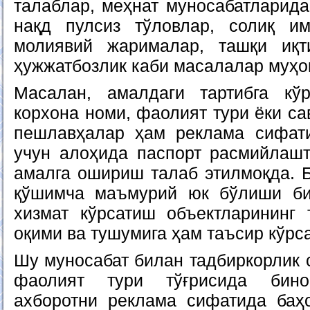
талаблар, меҳнат муносабатларида
нақд пулсиз тўловлар, солиқ им
молиявий жарималар, ташқи иқт
ҳужжатбозлик каби масалалар муҳо
Масалан, амалдаги тартибга кў
корхона номи, фаолият тури ёки са
пешлавҳалар ҳам реклама сифати
учун алоҳида паспорт расмийлаш
амалга ошириш талаб этилмоқда. Б
қўшимча маъмурий юк бўлиши би
хизмат кўрсатиш объектларининг
оқими ва тушумига ҳам таъсир кўрс
Шу муносабат билан тадбиркорлик 
фаолият тури тўғрисида бино
ахборотни реклама сифатида баҳ