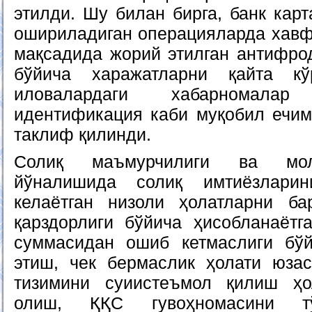
этилди. Шу билан бирга, банк кар
ошириладиган операцияларда хав
мақсадида жорий этилган антифр
бўйича харажатларни қайта к
иловалардаги хабарномала
идентификация каби муқобил ечи
таклиф қилинди.
Солиқ маъмурчилиги ва мол
йўналишида солиқ имтиёзлари
келаётган низоли ҳолатларни ба
қарздорлиги бўйича ҳисобланаётг
суммасидан ошиб кетмаслиги бў
этиш, чек бермаслик ҳолати юза
тизимини суиистеъмол қилиш ҳо
олиш, ҚҚС гувоҳномасини тў