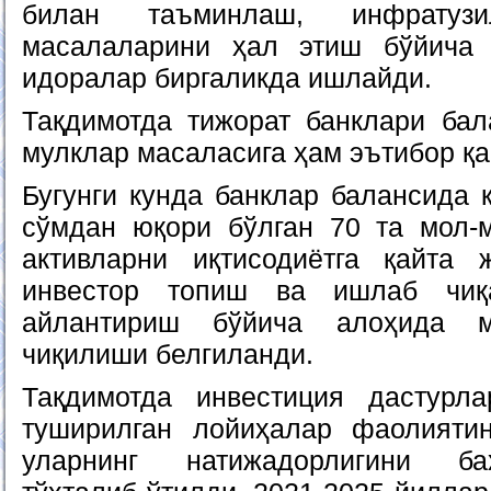
билан таъминлаш, инфрату
масалаларини ҳал этиш бўйича
идоралар биргаликда ишлайди.
Тақдимотда тижорат банклари бал
мулклар масаласига ҳам эътибор қа
Бугунги кунда банклар балансида 
сўмдан юқори бўлган 70 та мол-
активларни иқтисодиётга қайта 
инвестор топиш ва ишлаб чиқ
айлантириш бўйича алоҳида м
чиқилиши белгиланди.
Тақдимотда инвестиция дастурл
туширилган лойиҳалар фаолияти
уларнинг натижадорлигини ба