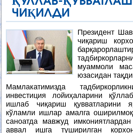
ҚЎЛЛАБ-ҚУВВАТ
ЧИҚИЛДИ
Президент Шав
чиқариш корх
барқарорл
тадбиркорлар
муаммоли мас
юзасидан тақди
Мамлакатимизда тадбиркорлик
инвестиция лойиҳаларини қўллаб
ишлаб чиқариш қувватларини я
кўламли ишлар амалга оширилмоқ
саноатда мавжуд имкониятлардан
аввал ишга туширилган корхон