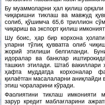
Бу муаммоларни ҳал қилиш орқали
чиқаришни тиклаш ва мавжуд қув
солиб, қўшимча 65,6 триллион сў
чиқариш ва экспорт қилиш имконият
Шу боис, ҳар бир корхона ҳолати
уларни тўлиқ қувватга олиб чиқи
жорий этилиши белгиланди. Бун
идоралар ва банклар иштирокид
ташкил этилади. Штаб вакиллари ж
ҳафта муддатда корхоналар фа
қилаётган масалаларни аниқлайди 
этиш чораларини кўради.
Фаолиятини тиклаш имконияти м
зарур кредит маблағларини ажра