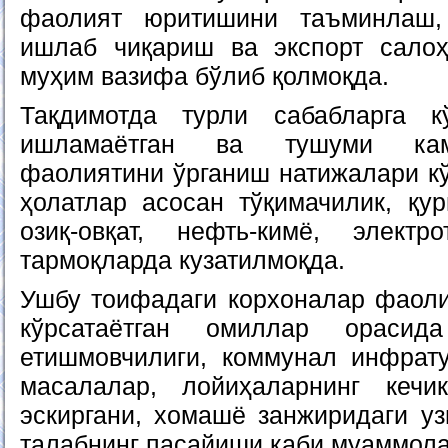
фаолият юритишини таъминлаш,
ишлаб чиқариш ва экспорт сало
муҳим вазифа бўлиб қолмоқда.
Тақдимотда турли сабабларга к
ишламаётган ва тушуми кам
фаолиятини ўрганиш натижалари кў
ҳолатлар асосан тўқимачилик, қу
озиқ-овқат, нефть-кимё, элект
тармоқларда кузатилмоқда.
Ушбу тоифадаги корхоналар фаоли
кўрсатаётган омиллар орасид
етишмовчилиги, коммунал инфрат
масалалар, лойиҳаларнинг кечик
эскиргани, хомашё занжиридаги уз
талабнинг пасайиши каби муаммола