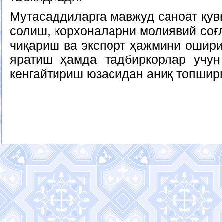
Мутасаддиларга мавжуд саноат қув
солиш, корхоналарни молиявий со
чиқариш ва экспорт ҳажмини ошири
яратиш ҳамда тадбиркорлар учун
кенгайтириш юзасидан аниқ топшир