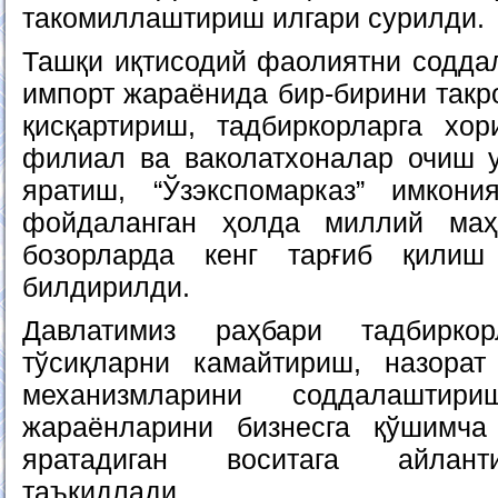
такомиллаштириш илгари сурилди.
Ташқи иқтисодий фаолиятни содд
импорт жараёнида бир-бирини такр
қисқартириш, тадбиркорларга хо
филиал ва ваколатхоналар очиш у
яратиш, “Ўзэкспомарказ” имкони
фойдаланган ҳолда миллий маҳ
бозорларда кенг тарғиб қилиш
билдирилди.
Давлатимиз раҳбари тадбирко
тўсиқларни камайтириш, назорат
механизмларини соддалаштири
жараёнларини бизнесга қўшимча
яратадиган воситага айлант
таъкидлади.