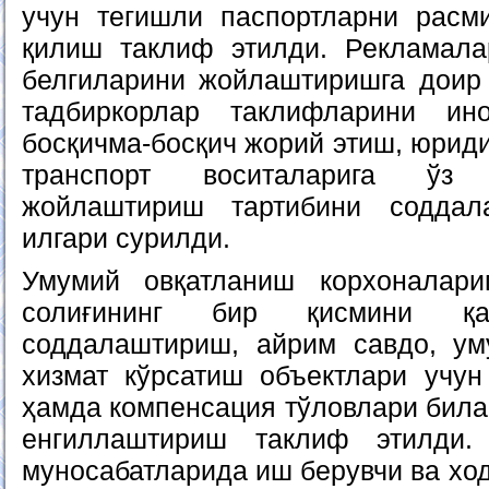
учун тегишли паспортларни расм
қилиш таклиф этилди. Рекламала
белгиларини жойлаштиришга доир
тадбиркорлар таклифларини ин
босқичма-босқич жорий этиш, юрид
транспорт воситаларига ўз
жойлаштириш тартибини соддал
илгари сурилди.
Умумий овқатланиш корхоналари
солиғининг бир қисмини қа
соддалаштириш, айрим савдо, ум
хизмат кўрсатиш объектлари учун 
ҳамда компенсация тўловлари била
енгиллаштириш таклиф этилди.
муносабатларида иш берувчи ва хо