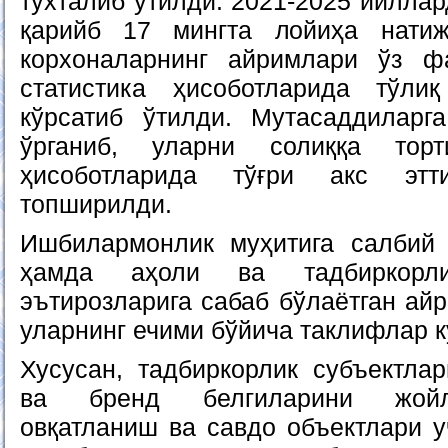
тўхталиб ўтилди. 2021-2025 йилла
қарийб 17 мингта лойиҳа нати
корхоналарнинг айримлари ўз ф
статистика ҳисоботларида тўлиқ
кўрсатиб ўтилди. Мутасаддиларг
ўрганиб, уларни солиққа тор
ҳисоботларида тўғри акс этт
топширилди.
Ишбилармонлик муҳитига салбий 
ҳамда аҳоли ва тадбиркорлик
эътирозларига сабаб бўлаётган ай
уларнинг ечими бўйича таклифлар к
Хусусан, тадбиркорлик субъектла
ва бренд белгиларини жойл
овқатланиш ва савдо объектлари 