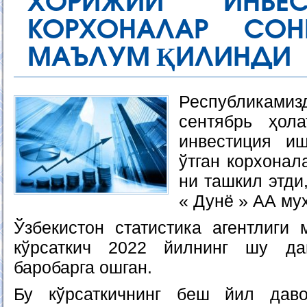
ХОРИЖИЙ ИНВЕС
КОРХОНАЛАР СОН
МАЪЛУМ ҚИЛИНДИ
Республикам
сентябрь ҳола
инвестиция иш
ўтган корхонал
ни ташкил этди
« Дунё » АА му
Ўзбекистон статистика агентлиги 
кўрсаткич 2022 йилнинг шу да
баробарга ошган.
Бу кўрсаткичнинг беш йил даво