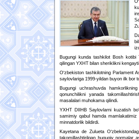
O‘
ku
in
Sa
Zu
Da
bi
iz
Bugungi kunda tashkilot Bosh kotibi
qilingan YXHT bilan sheriklikni kengayti
O‘zbekiston tashkilotning Parlament As
saylovlariga 1999-yildan buyon ilk bor to
Bugungi uchrashuvda hamkorlikning ist
qonunchilikni yanada takomillashtir
masalalari muhokama qilindi.
YXHT DIIHB Saylovlarni kuzatish bo‘y
samimiy qabul hamda mamlakatimiz YX
minnatdorlik bildirdi.
Kayetana de Zulueta O‘zbekistondagi
takomillashtirilgan huquqiy normalar a