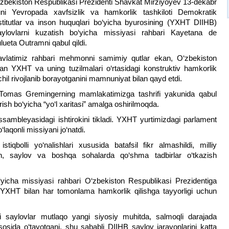
zbekiston Respublikasi Prezidenti Shavkat Mirziyoyev 13-dekabr
ni Yevropada xavfsizlik va hamkorlik tashkiloti Demokratik
stitutlar va inson huquqlari bo‘yicha byurosining (YXHT DIIHB)
ylovlarni kuzatish bo‘yicha missiyasi rahbari Kayetana de
lueta Outramni qabul qildi.
vlatimiz rahbari mehmonni samimiy qutlar ekan, O‘zbekiston
lan YXHT va uning tuzilmalari o‘rtasidagi konstruktiv hamkorlik
chil rivojlanib borayotganini mamnuniyat bilan qayd etdi.
 Tomas Gremingerning mamlakatimizga tashrifi yakunida qabul
rish bo‘yicha “yo‘l xaritasi” amalga oshirilmoqda.
sambleyasidagi ishtirokini tikladi. YXHT yurtimizdagi parlament
‘laqonli missiyani jo‘natdi.
iqbolli yo‘nalishlari xususida batafsil fikr almashildi, milliy
ish, saylov va boshqa sohalarda qo‘shma tadbirlar o‘tkazish
icha missiyasi rahbari O‘zbekiston Respublikasi Prezidentiga
HT bilan har tomonlama hamkorlik qilishga tayyorligi uchun
 saylovlar mutlaqo yangi siyosiy muhitda, salmoqli darajada
sosida o‘tayotgani, shu sababli DIIHB saylov jarayonlarini katta