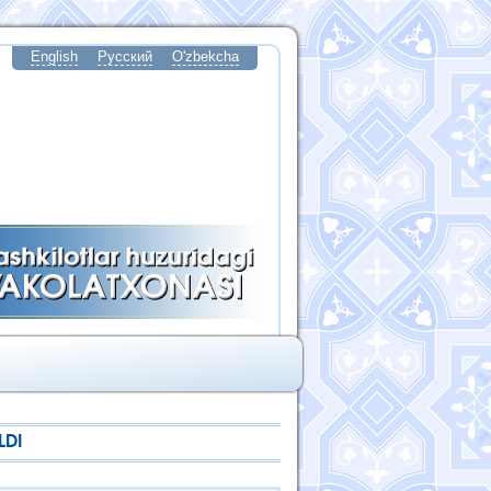
English
Русский
O'zbekcha
LDI