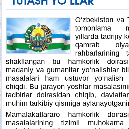
TUTASH YO‘LLAR
O‘zbekiston va T
tomonlama mu
yillarda tadrijiy 
qamrab olya
rahbarlarining 
shakllangan bu hamkorlik doirasi
madaniy va gumanitar yo‘nalishlar bil
masalalari ham ustuvor yo‘nalish s
chiqdi. Bu jarayon yoshlar masalasinin
tadbirlar doirasidan chiqib, davlatl
muhim tarkibiy qismiga aylanayotganin
Mamalakatlararo hamkorlik doiras
masalalarining tizimli muhokama 