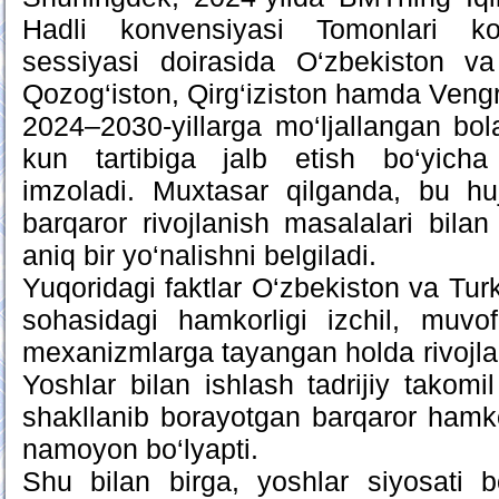
Hadli konvensiyasi Tomonlari kon
sessiyasi doirasida O‘zbekiston v
Qozog‘iston, Qirg‘iziston hamda Vengr
2024–2030-yillarga mo‘ljallangan bola
kun tartibiga jalb etish bo‘yicha
imzoladi. Muxtasar qilganda, bu huj
barqaror rivojlanish masalalari bilan
aniq bir yo‘nalishni belgiladi.
Yuqoridagi faktlar O‘zbekiston va Turk
sohasidagi hamkorligi izchil, muvof
mexanizmlarga tayangan holda rivojlan
Yoshlar bilan ishlash tadrijiy takomi
shakllanib borayotgan barqaror hamkor
namoyon bo‘lyapti.
Shu bilan birga, yoshlar siyosati b