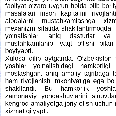
faoliyat o‘zaro uyg‘un holda olib boril
masalalari inson kapitalini rivojlant
aloqalarni mustahkamlashga xiz
mexanizm sifatida shakllantirmoqda.
yo‘nalishlari aniq dasturlar va
mustahkamlanib, vaqt o‘tishi bilan
boyiyapti.
Xulosa qilib aytganda, O‘zbekiston 
yoshlar yo‘nalishidagi hamkorligi
moslashgan, aniq amaliy tajribaga 
ham rivojlanish imkoniyatiga ega bo‘l
shakllandi. Bu hamkorlik yoshla
zamonaviy yondashuvlarini sinovda
kengroq amaliyotga joriy etish uchun 
xizmat qilyapti.