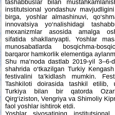
tashabbuslar bilan mustahkamlanis
institutsional yondashuv mavjudligini
birga, yoshlar almashinuvi, qo‘shm
innovatsiya yo‘nalishidagi tasha
mexanizmlar asosida amalga oshir
sifatida shakllanyapti. Yoshlar ma
munosabatlarda bosqichma-bosqi
barqaror hamkorlik elementiga aylan
Shu ma’noda dastlab 2019-yil 3–6-de
shahrida o‘tkazilgan Turkiy Kengash
festivalini ta’kidlash mumkin. Fest
Tashkiloti doirasida tashkil etilib
Turkiya bilan bir qatorda Ozarb
Qirg‘iziston, Vengriya va Shimoliy Ki
faol yoshlar ishtirok etdi.
Yoshlar siyosatining institutsion