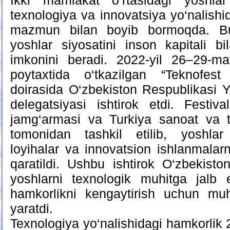
Ikki mamlakat o‘rtasidagi yoshlar
texnologiya va innovatsiya yo‘nalish
mazmun bilan boyib bormoqda. B
yoshlar siyosatini inson kapitali b
imkonini beradi. 2022-yil 26–29-m
poytaxtida o‘tkazilgan “Teknofest 
doirasida O‘zbekiston Respublikasi Yo
delegatsiyasi ishtirok etdi. Festiv
jamg‘armasi va Turkiya sanoat va te
tomonidan tashkil etilib, yoshlar
loyihalar va innovatsion ishlanmalarn
qaratildi. Ushbu ishtirok O‘zbekisto
yoshlarni texnologik muhitga jalb 
hamkorlikni kengaytirish uchun mu
yaratdi.
Texnologiya yo‘nalishidagi hamkorlik 