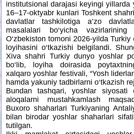
institutsional darajasi keyingi yillard
16–17-oktyabr kunlari Toshkent shahri
davlatlar tashkilotiga a’zo davla
masalalari bo‘yicha vazirlarining 9
O‘zbekiston tomoni 2026-yilda Turkiy 
loyihasini o‘tkazishi belgilandi. Shu
Xiva shahri Turkiy dunyo yoshlar 
bo‘lib, loyiha doirasida poytaxtni
xalqaro yoshlar festivali, “Yosh liderla
hamda yakuniy tadbirlarni o‘tkazish rej
Bundan tashqari, yoshlar siyosati 
aloqalarni mustahkamlash maqs
Buxoro shaharlari Turkiyaning Antal
bilan birodar yoshlar shaharlari sifat
tutilgan.