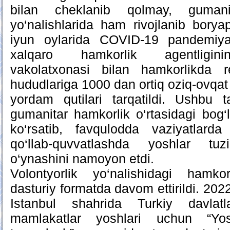
bilan cheklanib qolmay, gumani
yo‘nalishlarida ham rivojlanib borya
iyun oylarida COVID-19 pandemiyas
xalqaro hamkorlik agentligini
vakolatxonasi bilan hamkorlikda r
hududlariga 1000 dan ortiq oziq-ovqat
yordam qutilari tarqatildi. Ushbu
gumanitar hamkorlik o‘rtasidagi bog‘l
ko‘rsatib, favqulodda vaziyatlarda 
qo‘llab-quvvatlashda yoshlar tu
o‘ynashini namoyon etdi.
Volontyorlik yo‘nalishidagi hamko
dasturiy formatda davom ettirildi. 2022
Istanbul shahrida Turkiy davlatl
mamlakatlar yoshlari uchun “Yosh