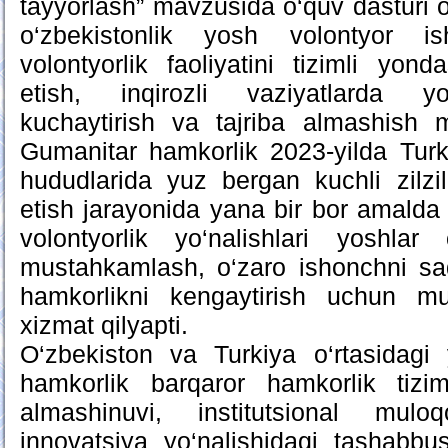
tayyorlash” mavzusida o‘quv dasturi o
o‘zbekistonlik yosh volontyor is
volontyorlik faoliyatini tizimli yon
etish, inqirozli vaziyatlarda yos
kuchaytirish va tajriba almashish m
Gumanitar hamkorlik 2023-yilda Turk
hududlarida yuz bergan kuchli zilzila
etish jarayonida yana bir bor amalda 
volontyorlik yo‘nalishlari yoshlar 
mustahkamlash, o‘zaro ishonchni sa
hamkorlikni kengaytirish uchun mu
xizmat qilyapti.
O‘zbekiston va Turkiya o‘rtasidagi 
hamkorlik barqaror hamkorlik tizi
almashinuvi, institutsional mulo
innovatsiya yo‘nalishidagi tashabb