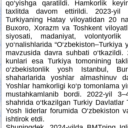
qo‘yishga qaratildi. Hamkorlik key
taxlitda davom ettirildi. 2023-yil
Turkiyaning Hatay viloyatidan 20 
Buxoro, Xorazm va Toshkent viloyatl
siyosati, madaniyat, volontyorlik
yo‘nalishlarida “O‘zbekiston–Turkiya y
mavzusida davra suhbati o‘tkazildi.
kunlari esa Turkiya tomonining takl
o‘zbekistonlik yosh Istanbul, B
shaharlarida yoshlar almashinuv das
Yoshlar hamkorligi ko‘p tomonlama yir
mustahkamlanib bordi. 2022-yil 3–
shahrida o‘tkazilgan Turkiy Davlatlar T
Yosh liderlar forumida O‘zbekiston va
ishtirok etdi.
Shuningdek, 2024-yilda BMTning Iqli