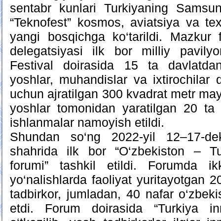
sentabr kunlari Turkiyaning Samsun
“Teknofest” kosmos, aviatsiya va texn
yangi bosqichga ko‘tarildi. Mazkur 
delegatsiyasi ilk bor milliy pavilyo
Festival doirasida 15 ta davlatd
yoshlar, muhandislar va ixtirochilar 
uchun ajratilgan 300 kvadrat metr m
yoshlar tomonidan yaratilgan 20 ta 
ishlanmalar namoyish etildi.
Shundan so‘ng 2022-yil 12–17-dek
shahrida ilk bor “O‘zbekiston – T
forumi” tashkil etildi. Forumda i
yo‘nalishlarda faoliyat yuritayotgan 
tadbirkor, jumladan, 40 nafar o‘zbekis
etdi. Forum doirasida “Turkiya inno