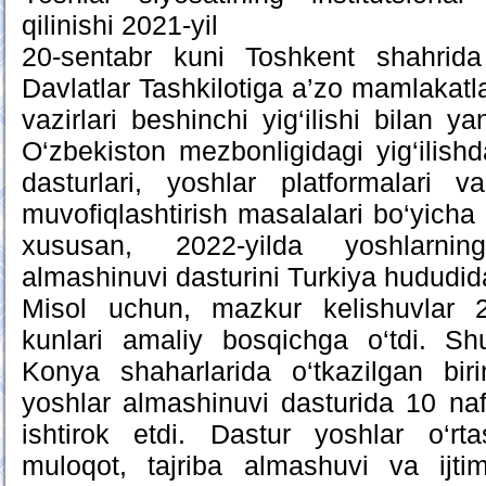
qilinishi 2021-yil
20-sentabr kuni Toshkent shahrida
Davlatlar Tashkilotiga a’zo mamlakatl
vazirlari beshinchi yig‘ilishi bilan 
O‘zbekiston mezbonligidagi yig‘ilish
dasturlari, yoshlar platformalari v
muvofiqlashtirish masalalari bo‘yicha k
xususan, 2022-yilda yoshlarn
almashinuvi dasturini Turkiya hududida
Misol uchun, mazkur kelishuvlar 2
kunlari amaliy bosqichga o‘tdi. Sh
Konya shaharlarida o‘tkazilgan bi
yoshlar almashinuvi dasturida 10 naf
ishtirok etdi. Dastur yoshlar o‘rtas
muloqot, tajriba almashuvi va ijtim