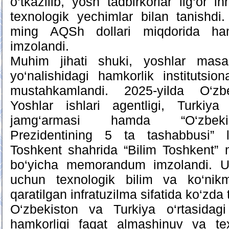
o‘tkazilib, yosh tadbirkorlar ilg‘or i
texnologik yechimlar bilan tanishdi
ming AQSh dollari miqdorida hamk
imzolandi.
Muhim jihati shuki, yoshlar masal
yo‘nalishidagi hamkorlik institutsi
mustahkamlandi. 2025-yilda O‘zbe
Yoshlar ishlari agentligi, Turkiy
jamg‘armasi hamda “O‘zbekis
Prezidentining 5 ta tashabbusi” l
Toshkent shahrida “Bilim Toshkent” m
bo‘yicha memorandum imzolandi. U
uchun texnologik bilim va ko‘nikmal
qaratilgan infratuzilma sifatida ko‘zda 
O‘zbekiston va Turkiya o‘rtasidagi
hamkorligi faqat almashinuv va te