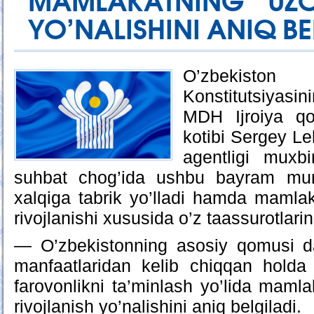
MAMLAKATNING UZO
YO’NALISHINI ANIQ BE
O’zbekisto
Konstitutsiyasini
MDH Ijroiya qo’
kotibi Sergey L
agentligi muxbi
suhbat chog’ida ushbu bayram mun
xalqiga tabrik yo’lladi hamda mamla
rivojlanishi xususida o’z taassurotlarin
— O’zbekistonning asosiy qomusi da
manfaatlaridan kelib chiqqan holda t
farovonlikni ta’minlash yo’lida maml
rivojlanish yo’nalishini aniq belgiladi.