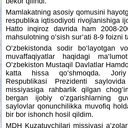
bekor qilindi.
Mamlakatning asosiy qomusini hayotga 
respublika iqtisodiyoti rivojlanishiga ijo
Hatto inqiroz davrida ham 2008-2009
mahsulotning o’sish sur’ati 8-9 foizni t
O’zbekistonda sodir bo’layotgan voq
muvaffaqiyatlar haqidagi ma’lumot
O’zbekiston Mustaqil Davlatlar Hamdo’st
katta hissa qo’shmoqda. Joriy
Respublikasi Prezidenti saylovid
missiyasiga rahbarlik qilgan chog
bergan ijobiy o’zgarishlarning g
saylovlar qonunchilikka muvofiq holda
bir bor ishonch hosil qildim.
MDH Kuzatuvchilari missiyasi a’zolari