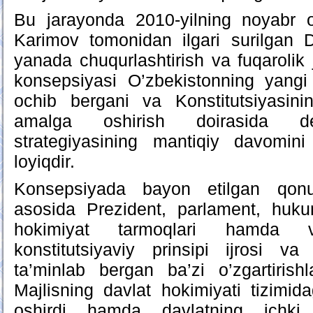
Bu jarayonda 2010-yilning noyabr 
Karimov tomonidan ilgari surilgan D
yanada chuqurlashtirish va fuqarolik ja
konsepsiyasi O’zbekistonning yangi 
ochib bergani va Konstitutsiyasini
amalga oshirish doirasida dem
strategiyasining mantiqiy davomini 
loyiqdir.
Konsepsiyada bayon etilgan qonun
asosida Prezident, parlament, huk
hokimiyat tarmoqlari hamda vak
konstitutsiyaviy prinsipi ijrosi va
ta’minlab bergan ba’zi o’zgartirishl
Majlisning davlat hokimiyati tizimida
oshirdi hamda davlatning ichki