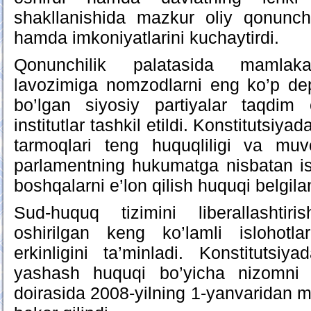
shakllanishida mazkur oliy qonunchi
hamda imkoniyatlarini kuchaytirdi.
Qonunchilik palatasida mamlak
lavozimiga nomzodlarni eng ko’p depu
bo’lgan siyosiy partiyalar taqdim
institutlar tashkil etildi. Konstitutsiy
tarmoqlari teng huquqliligi va muvo
parlamentning hukumatga nisbatan is
boshqalarni e’lon qilish huquqi belgil
Sud-huquq tizimini liberallashti
oshirilgan keng ko’lamli islohotl
erkinligini ta’minladi. Konstitutsi
yashash huquqi bo’yicha nizomni 
doirasida 2008-yilning 1-yanvaridan m