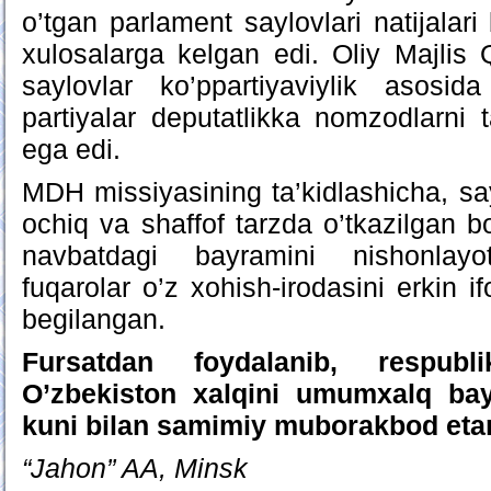
o’tgan parlament saylovlari natijalar
xulosalarga kelgan edi. Oliy Majlis 
saylovlar ko’ppartiyaviylik asosida
partiyalar deputatlikka nomzodlarni
ega edi.
MDH missiyasining ta’kidlashicha, say
ochiq va shaffof tarzda o’tkazilgan b
navbatdagi bayramini nishonlayot
fuqarolar o’z xohish-irodasini erkin if
begilangan.
Fursatdan foydalanib, respubl
O’zbekiston xalqini umumxalq bay
kuni bilan samimiy muborakbod eta
“Jahon” AA, Minsk