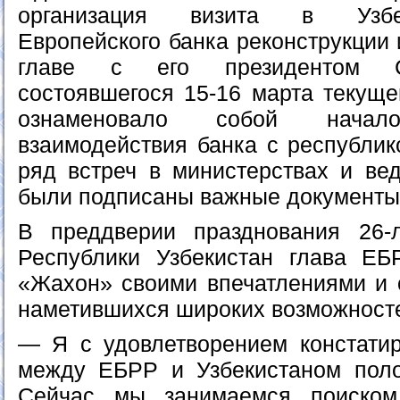
организация визита в Узбе
Европейского банка реконструкции 
главе с его президентом С
состоявшегося 15-16 марта текуще
ознаменовало собой нача
взаимодействия банка с республик
ряд встреч в министерствах и вед
были подписаны важные документы
В преддверии празднования 26-л
Республики Узбекистан глава Е
«Жахон» своими впечатлениями и 
наметившихся широких возможносте
— Я с удовлетворением констати
между ЕБРР и Узбекистаном поло
Сейчас мы занимаемся поиском