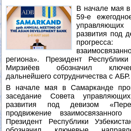
В начале мая 
59-е ежегодно
управляющих
развития под д
прогресса
взаимосвяз
региона». Президент Республики
Мирзиёев обозначил ключе
дальнейшего сотрудничества с АБР.
В начале мая в Самарканде про
заседание Совета управляющих
развития под девизом «Перек
продвижение взаимосвязанного 
Президент Республики Узбекист
обозначил ключевые направл