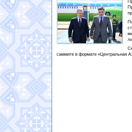
П
П
п
П
с
м
л
С
саммите в формате «Центральная Аз