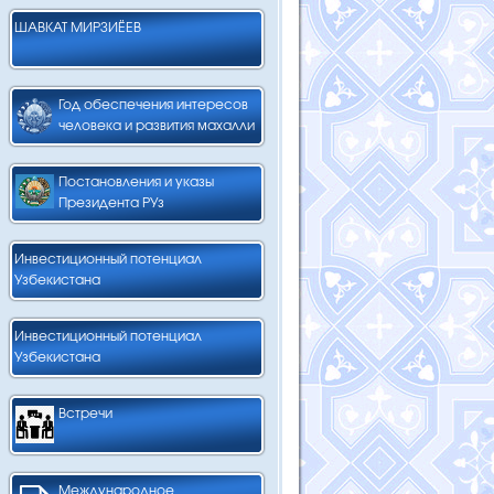
ШАВКАТ МИРЗИЁЕВ
Год обеспечения интересов
человека и развития махалли
Постановления и указы
Президента РУз
Инвестиционный потенциал
Узбекистана
Инвестиционный потенциал
Узбекистана
Встречи
Международное