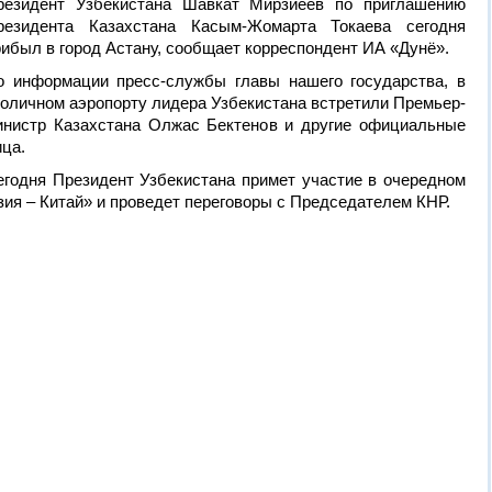
резидент Узбекистана Шавкат Мирзиёев по приглашению
резидента Казахстана Касым-Жомарта Токаева сегодня
рибыл в город Астану, сообщает корреспондент ИА «Дунё».
о информации пресс-службы главы нашего государства, в
толичном аэропорту лидера Узбекистана встретили Премьер-
инистр Казахстана Олжас Бектенов и другие официальные
ица.
егодня Президент Узбекистана примет участие в очередном
ия – Китай» и проведет переговоры с Председателем КНР.