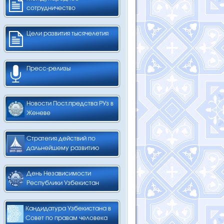
сотрудничество
Цели развития тысячелетия
Пресс-релизы
Новости Пост.предства РУз в
Женеве
Стратегия действий по
дальнейшему развитию
День Независимости
Республики Узбекистан
Кандидатура Узбекистана в
Совет по правам человека