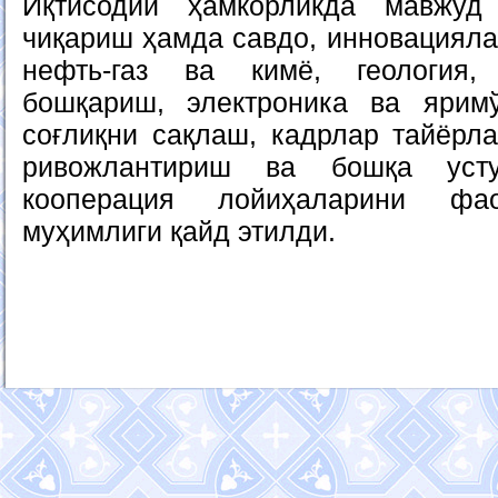
Иқтисодий ҳамкорликда мавжуд
чиқариш ҳамда савдо, инновациялар
нефть-газ ва кимё, геология,
бошқариш, электроника ва яримў
соғлиқни сақлаш, кадрлар тайёрла
ривожлантириш ва бошқа усту
кооперация лойиҳаларини ф
муҳимлиги қайд этилди.