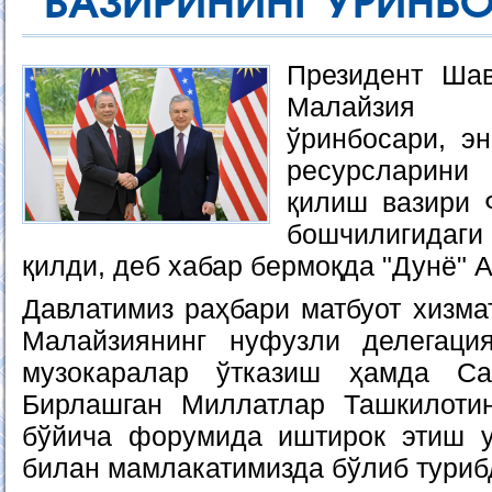
ВАЗИРИНИНГ ЎРИНБ
Президент Шав
Малайзия 
ўринбосари, эн
ресурсларин
қилиш вазири
бошчилигидаги
қилди, деб хабар бермоқда "Дунё" 
Давлатимиз раҳбари матбуот хизма
Малайзиянинг нуфузли делегаци
музокаралар ўтказиш ҳамда Са
Бирлашган Миллатлар Ташкилотин
бўйича форумида иштирок этиш 
билан мамлакатимизда бўлиб туриб