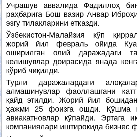
Учрашув аввалида Фадиллоҳ би
раҳбарига Бош вазир Анвар Иброҳи
эзгу тилакларини етказди.
Ўзбекистон-Малайзия кўп қирра
жорий йил февраль ойида Куал
оширилган олий даражадаги т
келишувлар доирасида янада кен
кўриб чиқилди.
Турли даражалардаги алоқал
алмашинувлар фаоллашгани кат
қайд этилди. Жорий йил бошида
ҳажми 25 фоизга ошди. Қўшма 
авиақатновлар кўпайди. Эртага и
компаниялари иштирокида бизнес ф