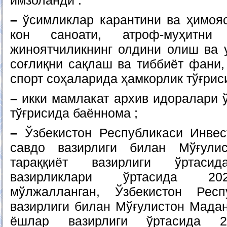
имзоланди :
–
ўсимликлар карантини ва ҳимояси
кон саноати, атроф-муҳитни
жиноятчиликнинг олдини олиш ва 
соғлиқни сақлаш ва тиббиёт фани,
спорт соҳаларида ҳамкорлик тўғрис
–
икки мамлакат архив идоралари ў
тўғрисида баённома ;
–
Ўзбекистон Республикаси Инвес
савдо вазирлиги билан Мўғули
тараққиёт вазирлиги ўртас
вазирликлари ўртасида 202
мўлжалланган, Ўзбекистон Рес
вазирлиги билан Мўғулистон Мадани
ёшлар вазирлиги ўртасида 20