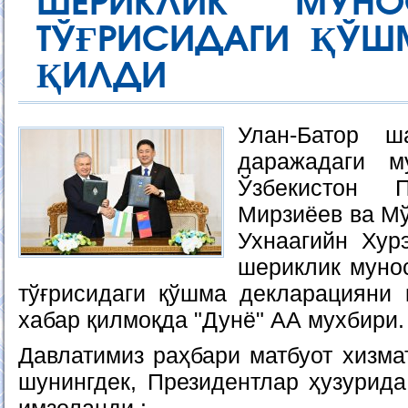
ШЕРИКЛИК МУНО
ТЎҒРИСИДАГИ ҚЎШ
ҚИЛДИ
Улан-Батор ш
даражадаги м
Ўзбекистон 
Мирзиёев ва Мў
Ухнаагийн Хур
шериклик муно
тўғрисидаги қўшма декларацияни 
хабар қилмоқда "Дунё" АА мухбири.
Давлатимиз раҳбари матбуот хизма
шунингдек, Президентлар ҳузурида