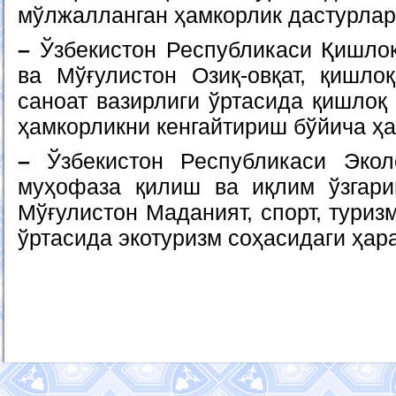
мўлжалланган ҳамкорлик дастурлар
–
Ўзбекистон Республикаси Қишлоқ
ва Мўғулистон Озиқ-овқат, қишло
саноат вазирлиги ўртасида қишлоқ
ҳамкорликни кенгайтириш бўйича ҳа
–
Ўзбекистон Республикаси Эколо
муҳофаза қилиш ва иқлим ўзгари
Мўғулистон Маданият, спорт, туриз
ўртасида экотуризм соҳасидаги ҳар