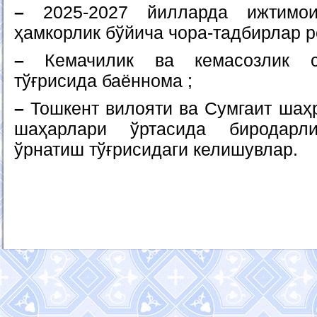
–
2025-2027 йилларда ижтимои
ҳамкорлик бўйича чора-тадбирлар р
–
Кемачилик ва кемасозлик со
тўғрисида баённома ;
–
Тошкент вилояти ва Сумгаит шаҳр
шаҳарлари ўртасида биродарли
ўрнатиш тўғрисидаги келишувлар.