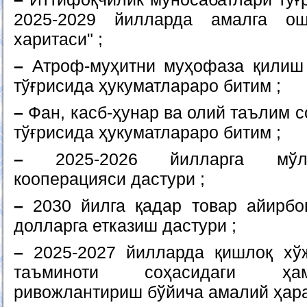
2025-2029 йилларда амалга о
харитаси" ;
–
Атроф-муҳитни муҳофаза қилиш 
тўғрисида ҳукуматлараро битим ;
–
Фан, касб-ҳунар ва олий таълим 
тўғрисида ҳукуматлараро битим ;
–
2025-2026 йилларга мўлж
кооперацияси дастури ;
–
2030 йилга қадар товар айирб
долларга етказиш дастури ;
–
2025-2027 йилларда қишлоқ хўж
таъминоти соҳасидаги ҳа
ривожлантириш бўйича амалий ҳара