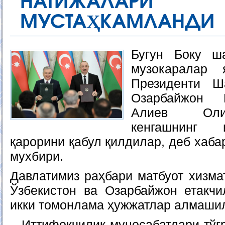
НАТИЖАЛАР
МУСТАҲКАМЛАНДИ
Бугун Боку ш
музокаралар 
Президенти Ш
Озарбайжон 
Алиев Оли
кенгашнинг 
қарорини қабул қилдилар, деб хаба
мухбири.
Давлатимиз раҳбари матбуот хизма
Ўзбекистон ва Озарбайжон етакчи
икки томонлама ҳужжатлар алмашил
–
Иттифоқчилик муносабатлари тўғ