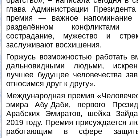
братство», – написала сегодня в с
глава Администрации Президента
премия — важное напоминание 
разделённом конфликтами 
сострадание, мужество и стре
заслуживают восхищения.
Горжусь возможностью работать в
дальновидными людьми, искре
лучшее будущее человечества зави
относимся друг к другу».
Международная премия «Человечес
эмира Абу-Даби, первого Прези
Арабских Эмиратов, шейха Зайд
2019 году. Премия присуждается л
работающим в сфере защиты