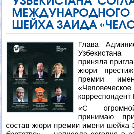
УЗБЕКИСТАНА СОГЛ
МЕЖДУНАРОДНОГ
ШЕЙХА ЗАИДА «ЧЕЛО
Глава Админи
Узбекистана
приняла пригла
жюри престиж
премии име
«Человеческое 
корреспондент 
«С огромной
принимаю пр
состав жюри премии имени шейха 