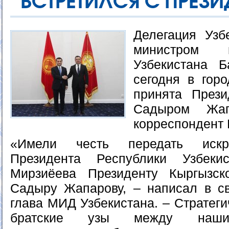
ВСТРЕТИЛСЯ С ПРЕЗ
Делегация Узб
министром 
Узбекистана 
сегодня в гор
принята Прези
Садыром Жап
корреспондент 
«Имели честь передать искре
Президента Республики Узбеки
Мирзиёева Президенту Кыргызск
Садыру Жапарову, – написал в св
глава МИД Узбекистана. – Стратеги
братские узы между нашим