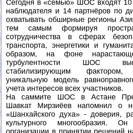
Сегодня в «семью» ШОС входят 10 
наблюдателя и 14 партнёров по ди
охватывать обширные регионы Ази
тем самым формируя простр
сотрудничества в сферах безопа
транспорта, энергетики и гуманит
образом, на фоне нарастающе
турбулентности ШОС выс
стабилизирующим фактором,
уникальную модель равноправног
учета интересов всех участников.
На саммите ШОС в Астане През
Шавкат Мирзиёев напомнил о н
«Шанхайского духа» - доверия, р
культурного многообразия. Он
организации в принятии решений н