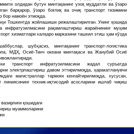
ммити олдидан бутун минтақанинг узоқ муддатли ва ўзаро
ган барқарор, ўзаро боғлиқ ва очиқ транспорт тизимини
р бор намоён этмоқда.
оҳи Тошкентда жойлашиши режалаштирилган. Унинг қошида
ка инфратузилмасини рақамлаштириш жараёнининг муҳим
спорт хизматлари халқаро марказини ташкил этиш ҳам кўзда
ббуслар, шубҳасиз, минтақанинг транспорт-логистика
опа, МДҲ, Осиё-Тинч океани минтақаси ва Жанубий Осиё
ривожлантиради.
ки транспорт инфратузилмасини жадал суръатда
рни электрлаштириш давом эттирилмоқда, ҳаракатланувчи
кдаги магистраллар тармоғи кенгайтирилмоқда, хусусан,
т линиясининг техник-иқтисодий асосларини ишлаб чиқиш
 вазирлиги қошидаги
нтириш муаммоларини
ғи