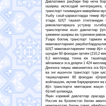
Давлатимиз раҳбари бир неча бор
ошириш иқтисодий интеграцияга, 
транспорт тизимидаги мавқейини му
Ушбу саъй-ҳаракатларда темир йў
этади. ШҲТ ташкил этилганидан б
ривожлантиришга устувор эътиб
транспортини аъзо давлатлар ўрт
ҳажмини ошириш ва туризмни ривож
Ўзаро боғлиқ транспорт тармоғи 
мамлакатларнинг рақобатбардошлиг
ШҲТ мамлакатларининг темир йўл та
шундан 60 фоиздан ортиғи (210,2 ми
8,2 миллиард тонна юк ташилади
айланмаси эса деярли 1 424 миллиа
Денгизга чиқиш имкониятига эга бў
ва энг ишончли транспорт тури ҳис
ташишларнинг 80 фоиздан кўпроғ
жойлашуви, иқлим барқарорлиги ва 
йўл транспорти минтақани жаҳон 
бўлиб қолмоқда.
Яқин хорижий давлатлар орасида 
Россия ва Қозоғистон билан амалг
мамлакатлар билан товар айирбош