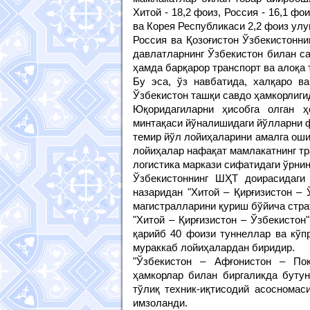
Хитой - 18,2 фоиз, Россия - 16,1 фо
ва Корея Республикаси 2,2 фоиз ул
Россия ва Қозоғистон Ўзбекистонни
давлатларнинг Ўзбекистон билан са
ҳамда барқарор транспорт ва алоқа 
Бу эса, ўз навбатида, халқаро в
Ўзбекистон ташқи савдо ҳамкорлиги
Юқоридагиларни ҳисобга олган 
минтақаси йўналишидаги йўлларни 
темир йўл лойиҳаларини амалга ош
лойиҳалар нафақат мамлакатнинг тр
логистика маркази сифатидаги ўрни
Ўзбекистоннинг ШҲТ доирасидаги
назаридан "Хитой – Қирғизистон – 
магистралларини қуриш бўйича стра
"Хитой – Қирғизистон – Ўзбекистон
қарийб 40 фоизи туннеллар ва кўпр
мураккаб лойиҳалардан биридир.
"Ўзбекистон – Афғонистон – Пок
ҳамкорлар билан биргаликда бутун
тўлиқ техник-иқтисодий асоснома
имзоланди.