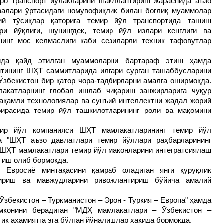
ро транспорт йўлакларини шакллантириш жараёнида аъзо
залари ўртасидаги номувофиқлик билан боғлиқ муаммолар
ий тўсиқлар қаторига темир йўл транспортида ташиш
ари йўқлиги, шунингдек, темир йўл излари кенглиги ва
нинг мос келмаслиги каби сезиларли техник тафовутлар
ида қайд этилган муаммоларни бартараф этиш ҳамда
нтининг ШҲТ саммитларида илгари сурган ташаббусларини
Ўзбекистон бир қатор чора-тадбирларни амалга оширмоқда.
лакатларнинг глобал ишлаб чиқариш занжирларига чуқур
ақамли технологиялар ва сунъий интеллектни жадал жорий
оирасида темир йўл ташкилотларининг роли ва мақомини
мир йўл компанияси ШҲТ мамлакатларининг темир йўл
а "ШҲТ аъзо давлатлари темир йўллари раҳбарларининг
ШҲТ мамлакатлари темир йўл маконларини интегратсиялаш
 иш олиб бормоқда.
 Евросиё минтақасини қамраб оладиган янги қуруқлик
тириш ва мавжудларини ривожлантириш бўйича амалий
 Ўзбекистон – Туркманистон – Эрон - Туркия – Европа" ҳамда
мконини берадиган "МДҲ мамлакатлари – Ўзбекистон –
гик аҳамиятга эга бўлган йўналишлар ҳақида бормоқда.