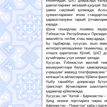
Иккинчидан, ШҲТ доирасида халқа
давлатларнинг меъёрий-ҳуқуқий ба
ҳамон сақланиб қолмоқда. Асос
ҳужжатларининг ягона стандартл
ҳаракатланувчи таркиб ўлчамлари
киради.
Шуни таъкидлаш лозимки, юқор
Ўзбекистон Республикаси Президе
амалиётга татбиқ этиш мақсадида, 
Бу тадбирлар, хусусан, аъзо мам
интегратсиялашувини таъминлаш, р
этишга қаратилган бўлиб, ШҲТ д
кучайтириш учун хизмат қилади.
Хусусан, Ўзбекистон миллий те
маъмуриятлари билан ҳамкорликд
учрашуви" мавжуд платформасини "
кенгаши"га айлантириш бўйича фаол
Ушбу ташаббус доирасида бутун
транспорт йўлакларини шакллан
қадамлар қўйилмоқда.
Хусусан, гап "Хитой – Қирғизистон –
Ҳинд океани портларига чиқиш и
Афғонистон – Покистон" каби страте