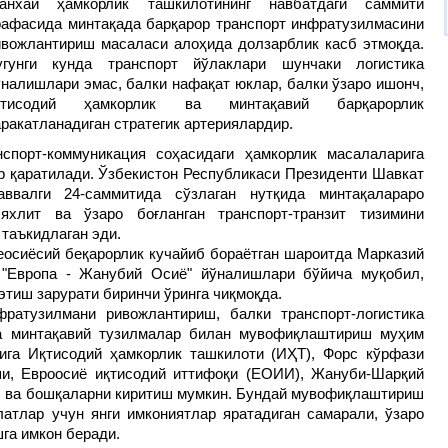
анхай ҳамкорлик ташкилотининг навбатдаги саммити
рафасида минтақада барқарор транспорт инфратузилмасини
ивожлантириш масаласи алоҳида долзарблик касб этмоқда.
угунги кунда транспорт йўлаклари шунчаки логистика
ўналишлари эмас, балки нафақат юклар, балки ўзаро ишонч,
қтисодий ҳамкорлик ва минтақавий барқарорлик
аракатланадиган стратегик артериялардир.
спорт-коммуникация соҳасидаги ҳамкорлик масалаларига
р қаратилади. Ўзбекистон Республикаси Президенти Шавкат
ввалги 24-саммитида сўзлаган нутқида минтақалараро
хлит ва ўзаро боғланган транспорт-транзит тизимини
таъкидлаган эди.
еосиёсий беқарорлик кучайиб бораётган шароитда Марказий
 "Европа - Жанубий Осиё" йўналишлари бўйича муқобил,
этиш зарурати биринчи ўринга чиқмоқда.
ратузилмани ривожлантириш, балки транспорт-логистика
а минтақавий тузилмалар билан мувофиқлаштириш муҳим
ига Иқтисодий ҳамкорлик ташкилоти (ИҲТ), Форс кўрфази
ши, Евроосиё иқтисодий иттифоқи (EОИИ), Жануби-Шарқий
 ва бошқаларни киритиш мумкин. Бундай мувофиқлаштириш
тлар учун янги имкониятлар яратадиган самарали, ўзаро
га имкон беради.