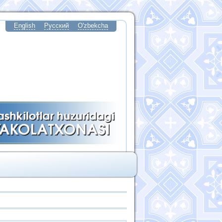
English
Русский
O'zbekcha