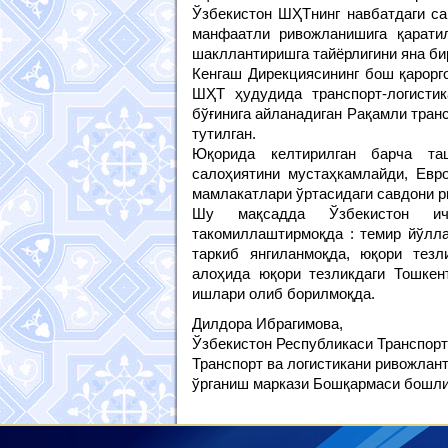
Ўзбекистон ШҲТнинг навбатдаги са
манфаатли ривожланишига қаратил
шакллантиришга тайёрлигини яна би
Кенгаш Дирекциясининг бош қарорг
ШҲТ ҳудудида транспорт-логисти
бўғинига айланадиган Рақамли тран
тутилган.
Юқорида келтирилган барча таша
салоҳиятини мустаҳкамлайди, Евр
мамлакатлари ўртасидаги савдони 
Шу мақсадда Ўзбекистон ич
такомиллаштирмоқда : темир йўлла
таркиб янгиланмоқда, юқори тезли
алоҳида юқори тезликдаги Тошкен
ишлари олиб борилмоқда.
Дилдора Ибрагимова,
Ўзбекистон Республикаси Транспорт
Транспорт ва логистикани ривожла
ўрганиш маркази Бошқармаси бошли