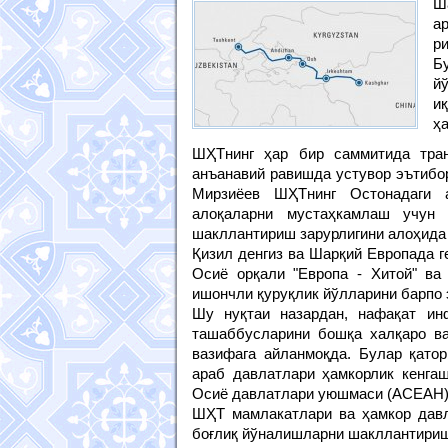
Ш
а
р
Б
й
и
ҳ
ШҲТнинг ҳар бир саммитида тран
анъанавий равишда устувор эътибо
Мирзиёев ШҲТнинг Остонадаги а
алоқаларни мустаҳкамлаш учун я
шакллантириш зарурлигини алоҳида 
Қизил денгиз ва Шарқий Европада г
Осиё орқали "Европа - Хитой" ва
ишончли қуруқлик йўлларини барпо 
Шу нуқтаи назардан, нафақат инф
ташаббусларини бошқа халқаро в
вазифага айланмоқда. Булар қатор
араб давлатлари ҳамкорлик кенга
Осиё давлатлари уюшмаси (АСЕАН)
ШҲТ мамлакатлари ва ҳамкор давла
боғлиқ йўналишларни шакллантириш