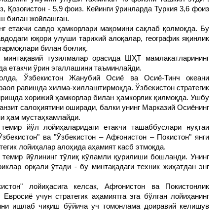
из, Қозоғистон - 5,9 фоиз. Кейинги ўринларда Туркия 3,6 фоиз
уш билан жойлашган.
нг етакчи савдо ҳамкорлари мақомини сақлаб қолмоқда. Бу
вдодаги юқори улуши тарихий алоқалар, географик яқинлик
тармоқлари билан боғлиқ.
а минтақавий тузилмалар орасида ШҲТ мамлакатларининг
да етакчи ўрин эгаллашини таъминлайди.
ҳолда, Ўзбекистон Жанубий Осиё ва Осиё-Тинч океани
фаол равишда хилма-хиллаштирмоқда. Ўзбекистон стратегик
иришда хорижий ҳамкорлар билан ҳамкорлик қилмоқда. Ушбу
анзит салоҳиятини оширади, балки унинг Марказий Осиёнинг
ни ҳам мустаҳкамлайди.
 темир йўл лойиҳаларидаги етакчи ташаббуслари нуқтаи
Ўзбекистон" ва "Ўзбекистон – Афғонистон – Покистон" янги
тегик лойиҳалар алоҳида аҳамият касб этмоқда.
" темир йўлининг тўлиқ кўламли қурилиши бошланди. Унинг
иклар орқали ўтади - бу минтақадаги техник жиҳатдан энг
истон" лойиҳасига келсак, Афғонистон ва Покистонлик
 Евросиё учун стратегик аҳамиятга эга бўлган лойиҳанинг
сини ишлаб чиқиш бўйича уч томонлама доиравий келишув