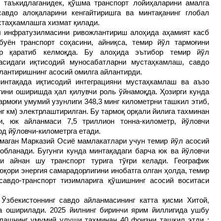
 таъкидлаганидек, қўшма транспорт лойиҳаларини амалга
савдо алоқаларини кенгайтиришга ва минтақанинг глобал
стаҳкамлашга хизмат қилади.
л инфратузилмасини ривожлантириш алоҳида аҳамият касб
уён транспорт соҳасини, айниқса, темир йўл тармоғини
ор қаратиб келмоқда. Бу алоҳида эътибор темир йўл
асидаги иқтисодий муносабатларни мустаҳкамлаш, савдо
лантиришнинг асосий омилга айлантирди.
минтақада иқтисодий интеграцияни мустаҳкамлаш ва аъзо
ини оширишда ҳал қилувчи роль ўйнамоқда. Ҳозирги кунда
рмоғи умумий узунлиги 348,3 минг километрни ташкил этиб,
нг км) электрлаштирилган. Бу тармоқ орқали йилига тахминан
, юк айланмаси 7,5 триллион тонна-километр, йўловчи
рд йўловчи-километрга етади.
лмаган Марказий Осиё мамлакатлари учун темир йўл асосий
обланади. Бугунги кунда минтақадаги барча юк ва йўловчи
и айнан шу транспорт турига тўғри келади. Географик
юқори энергия самарадорлигини инобатга олган ҳолда, темир
савдо-транспорт тизимларига қўшишнинг асосий воситаси
Ўзбекистоннинг савдо айланмасининг катта қисми Хитой,
а оширилади. 2025 йилнинг биринчи ярим йиллигида ушбу
лашнинг умумий улуши тахминан 40 фоизни ташкил этди :