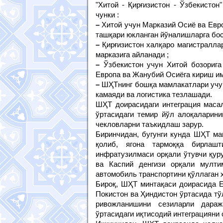
"Хитой - Қирғизистон - Ўзбекисто
чунки :
–
Хитой учун Марказий Осиё ва Евро
ташқари юкланган йўналишларга бос
–
Қирғизистон халқаро магистраллар
марказига айланади ;
–
Ўзбекистон учун Хитой бозорига
Европа ва Жанубий Осиёга кириш им
–
ШҲТнинг бошқа мамлакатлари учун 
камаяди ва логистика тезлашади.
ШҲТ доирасидаги интеграция масал
ўртасидаги темир йўл алоқаларини
чекловларни таъкидлаш зарур.
Биринчидан, бугунги кунда ШҲТ ма
қолиб, ягона тармоққа бирлашт
инфратузилмаси орқали ўтувчи қуру
ва Каспий денгизи орқали мулт
автомобиль транспортини қўллаган 
Бироқ, ШҲТ минтақаси доирасида Е
Покистон ва Ҳиндистон ўртасида тў
ривожланишини сезиларли дараж
ўртасидаги иқтисодий интеграцияни