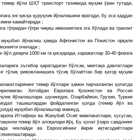
н" темир йўли ШҲТ транспорт тизимида муҳим ўрин тутади,
пага энг қисқа қуруқлик йўналишини яратади, бу эса ҳаддан
имни камайтиради ;
га тўғридан-тўғри чиқиш имкониятига эга бўлади ва транзит
 муқобил йўналиш ҳамда Афғонистон ва Покистон орқали
конияти очилади ;
йўл деярли 1000 км га қисқаради, харажатлар 30-40 фоизга
аларига эътибор қаратадиган бўлсак, минтақа давлатлари
нг тўлиқ ривожланишига тўсиқ бўлаётган бир қатор муҳим
млакатларининг темир йўллари ҳамон парчаланган ҳолатда
ирилмаган. Хитойдан Европага Қозоғистон ва Россия
қлик йўналишлари, шунингдек, Озарбайжон, Грузия, Туркия
имодал ташишлардан фойдаланган ҳолда (темир йўл ва
ҳолда) муқобил йўналишлар мавжуд.
вропа Иттифоқи ва Жанубий Осиё мамлакатлари, хусусан,
лақонли темир йўл алоқалари йўқ. Бу ҳолат ўзаро савдонинг
ада чеклайди ва Евроосиёнинг йирик иқтисодиётлари
 секинлаштиради.