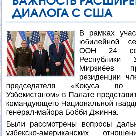
ВАЖНОСТЬ РАСШИРЕ
ДИАЛОГА С США
В рамках учас
юбилейной се
ООН 24 сен
Республики 
Мирзиёев 
резиденции чл
председателя «Кокуса по с
Узбекистаном» в Палате представи
командующего Национальной гвард
генерал-майора Бобби Джинна.
Были рассмотрены вопросы даль
узбекско-американских отношен