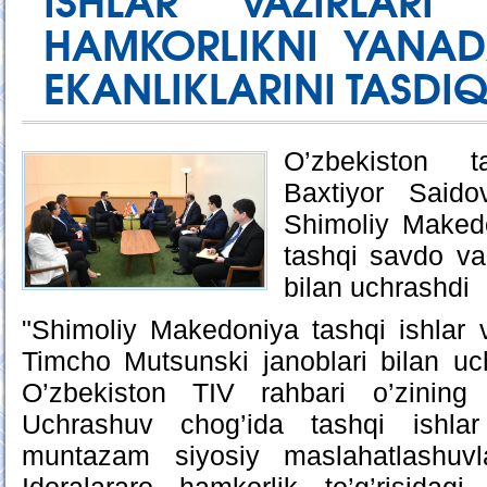
ISHLAR VAZIRLARI
HAMKORLIKNI YANAD
EKANLIKLARINI TASDI
O’zbekiston t
Baxtiyor Saido
Shimoliy Makedo
tashqi savdo va
bilan uchrashdi
"Shimoliy Makedoniya tashqi ishlar 
Timcho Mutsunski janoblari bilan uc
O’zbekiston TIV rahbari o’zining 
Uchrashuv chog’ida tashqi ishlar v
muntazam siyosiy maslahatlashuvl