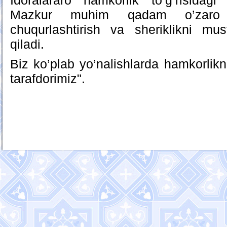
Idoralararo hamkorlik to’g’risidagi
Mazkur muhim qadam o’zaro 
chuqurlashtirish va sheriklikni m
qiladi.
Biz ko’plab yo’nalishlarda hamkorlikn
tarafdorimiz".