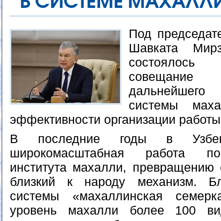
В СИСТЕМЕ МАХАЛЛИ
Под председат
Шавката Мир
состоялось 
совещани
дальнейшего 
системы мах
эффективности организации работы
В последние годы в Узбеки
широкомасштабная работа п
института махалли, превращению 
близкий к народу механизм. Б
системы «махаллинская семер
уровень махалли более 100 ви