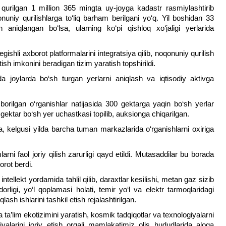
 qurilgan 1 million 365 mingta uy-joyga kadastr rasmiylashtirib
uniy qurilishlarga to‘liq barham berilgani yo‘q. Yil boshidan 33
aniqlangan bo‘lsa, ularning ko‘pi qishloq xo‘jaligi yerlarida
shli axborot platformalarini integratsiya qilib, noqonuniy qurilish
tish imkonini beradigan tizim yaratish topshirildi.
 joylarda bo‘sh turgan yerlarni aniqlash va iqtisodiy aktivga
borilgan o‘rganishlar natijasida 300 gektarga yaqin bo‘sh yerlar
gektar bo‘sh yer uchastkasi topilib, auksionga chiqarilgan.
, kelgusi yilda barcha tuman markazlarida o‘rganishlarni oxiriga
arni faol joriy qilish zarurligi qayd etildi. Mutasaddilar bu borada
orot berdi.
tellekt yordamida tahlil qilib, daraxtlar kesilishi, metan gaz sizib
rligi, yo‘l qoplamasi holati, temir yo‘l va elektr tarmoqlaridagi
ash ishlarini tashkil etish rejalashtirilgan.
’lim ekotizimini yaratish, kosmik tadqiqotlar va texnologiyalarni
ogiyalarini joriy etish orqali mamlakatimiz olis hududlarida aloqa