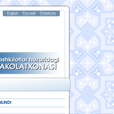
English
Русский
O'zbekcha
LINDI