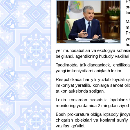
Pr
or
ta
M
m
Pr
ya
hu
yer munosabatlari va ekologiya sohasid
belgilandi, agentlikning hududiy vakillari 
Taqdimotda ta’kidlanganidek, endilikda
yangi imkoniyatlarni aniqlash lozim.
Respublikada har yili yuzlab foydali qa
imkoniyat yaratilib, konlarga sanoat oli
ta kon auksionda sotilgan.
Lekin konlardan ruxsatsiz foydalan
monitoring yordamida 2 mingdan ziyod s
Bosh prokuratura oldiga iqtisodiy jinoya
chiqarish ob’ektlari va konlarni sun’iy
vazifasi qo‘yildi.