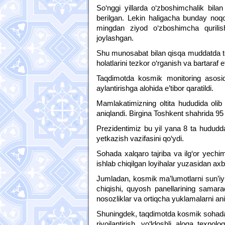
So‘nggi yillarda o‘zboshimchalik bilan
berilgan. Lekin haligacha bunday noqon
mingdan ziyod o‘zboshimcha qurilish 
joylashgan.
Shu munosabat bilan qisqa muddatda tegi
holatlarini tezkor o‘rganish va bartaraf e
Taqdimotda kosmik monitoring asosida
aylantirishga alohida e’tibor qaratildi.
Mamlakatimizning oltita hududida olib 
aniqlandi. Birgina Toshkent shahrida 95 
Prezidentimiz bu yil yana 8 ta hududda
yetkazish vazifasini qo‘ydi.
Sohada xalqaro tajriba va ilg‘or yechiml
ishlab chiqilgan loyihalar yuzasidan axb
Jumladan, kosmik ma’lumotlarni sun’iy in
chiqishi, quyosh panellarining samarado
nosozliklar va ortiqcha yuklamalarni aniql
Shuningdek, taqdimotda kosmik sohada ta
rivojlantirish, yo‘ldoshli aloqa texnol