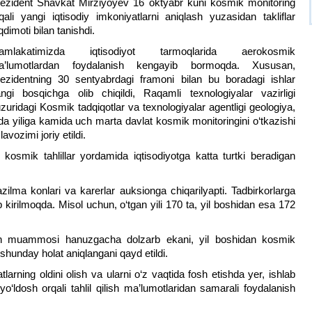
ezident Shavkat Mirziyoyev 16 oktyabr kuni kosmik monitoring
qali yangi iqtisodiy imkoniyatlarni aniqlash yuzasidan takliflar
qdimoti bilan tanishdi.
amlakatimizda iqtisodiyot tarmoqlarida aerokosmik
a’lumotlardan foydalanish kengayib bormoqda. Xususan,
ezidentning 30 sentyabrdagi framoni bilan bu boradagi ishlar
ngi bosqichga olib chiqildi, Raqamli texnologiyalar vazirligi
zuridagi Kosmik tadqiqotlar va texnologiyalar agentligi geologiya,
a yiliga kamida uch marta davlat kosmik monitoringini o‘tkazishi
lavozimi joriy etildi.
 kosmik tahlillar yordamida iqtisodiyotga katta turtki beradigan
zilma konlari va karerlar auksionga chiqarilyapti. Tadbirkorlarga
b kirilmoqda. Misol uchun, o‘tgan yili 170 ta, yil boshidan esa 172
ish muammosi hanuzgacha dolzarb ekani, yil boshidan kosmik
hunday holat aniqlangani qayd etildi.
tlarning oldini olish va ularni o‘z vaqtida fosh etishda yer, ishlab
 yo‘ldosh orqali tahlil qilish ma’lumotlaridan samarali foydalanish