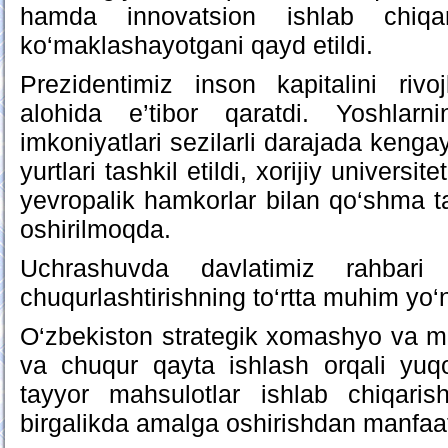
hamda innovatsion ishlab chiqaris
ko‘maklashayotgani qayd etildi.
Prezidentimiz inson kapitalini rivoj
alohida e’tibor qaratdi. Yoshlarn
imkoniyatlari sezilarli darajada kengayt
yurtlari tashkil etildi, xorijiy universitet
yevropalik hamkorlar bilan qo‘shma ta
oshirilmoqda.
Uchrashuvda davlatimiz rahbari
chuqurlashtirishning to‘rtta muhim yo‘na
O‘zbekiston strategik xomashyo va min
va chuqur qayta ishlash orqali yuqo
tayyor mahsulotlar ishlab chiqarish
birgalikda amalga oshirishdan manfaa