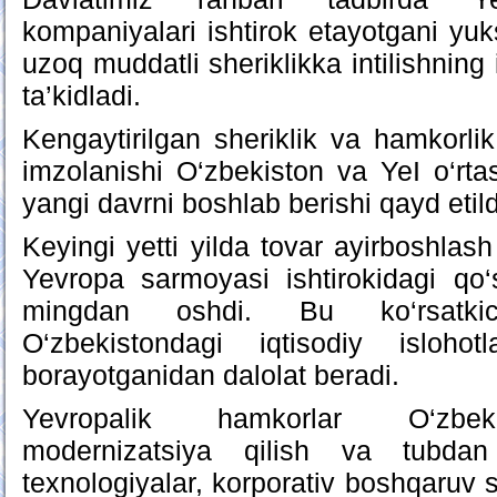
kompaniyalari ishtirok etayotgani yu
uzoq muddatli sheriklikka intilishning 
ta’kidladi.
Kengaytirilgan sheriklik va hamkorlik 
imzolanishi O‘zbekiston va YeI o‘rt
yangi davrni boshlab berishi qayd etild
Keyingi yetti yilda tovar ayirboshlash
Yevropa sarmoyasi ishtirokidagi qo
mingdan oshdi. Bu ko‘rsatkichl
O‘zbekistondagi iqtisodiy islohot
borayotganidan dalolat beradi.
Yevropalik hamkorlar O‘zbekis
modernizatsiya qilish va tubdan 
texnologiyalar, korporativ boshqaruv st