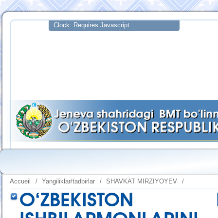
Accueil
/
Yangiliklar/tadbirlar
/
SHAVKAT MIRZIYOYEV
/
O‘ZBEKISTON P