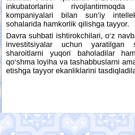
inkubatorlarini rivojlantirm
kompaniyalari bilan sun’iy intelle
sohalarida hamkorlik qilishga tayyor.
Davra suhbati ishtirokchilari, o‘z na
investitsiyalar uchun yaratilgan
sharoitlarni yuqori baholadilar h
qo‘shma loyiha va tashabbuslarni amal
etishga tayyor ekanliklarini tasdiqladila