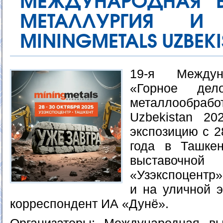
МЕЖДУНАРОДНАЯ В
МЕТАЛЛУРГИЯ И
MININGMETALS UZBEKI
19-я Междун
«Горное дел
металлообрабо
Uzbekistan 20
экспозицию с 2
года в Ташке
выставоч
«Узэкспоцентр»
и на уличной э
корреспондент ИА «Дунё».