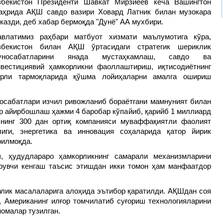
збекистон Президенти Шавкат Мирзиёев кеча Вашингтон
аҳрида АҚШ савдо вазири Ховард Латник билан музокара
казди, деб хабар бермоқда "Дунё" АА мухбири.
авлатимиз раҳбари матбуот хизмати маълумотига кўра,
збекистон билан АҚШ ўртасидаги стратегик шериклик
уносабатларини янада мустаҳкамлаш, савдо ва
нвестициявий ҳамкорликни фаоллаштириш, иқтисодиётнинг
урли тармоқларида қўшма лойиҳаларни амалга ошириш
осабатлари изчил ривожланиб бораётгани мамнуният билан
ар айирбошлаш ҳажми 4 баробар кўпайиб, қарийб 1 миллиард
Шнинг 300 дан ортиқ компанияси муваффақиятли фаолият
лиги, энергетика ва инновация соҳаларида қатор йирик
рилмоқда.
, ҳудудлараро ҳамкорликнинг самарали механизмларини
рувчи кенгаш таъсис этишдан икки томон ҳам манфаатдор
рлик масалаларига алоҳида эътибор қаратилди. АҚШдан соя
, Американинг илғор томчилатиб суғориш технологияларини
омалар тузилган.