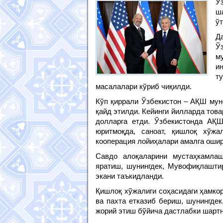
Ў
ш
ўт
Д
Ў
м
и
т
масалалари кўриб чиқилди.
Кўп қиррали Ўзбекистон – АҚШ мун
қайд этилди. Кейинги йилларда тов
долларга етди. Ўзбекистонда АҚ
юритмоқда, саноат, қишлоқ хўжа
кооперация лойиҳалари амалга оши
Савдо алоқаларини мустаҳкамлаш
яратиш, шунингдек, Мувофиқлашти
экани таъкидланди.
Қишлоқ хўжалиги соҳасидаги ҳамко
ва пахта етказиб бериш, шунингдек
жорий этиш бўйича дастлабки шартн