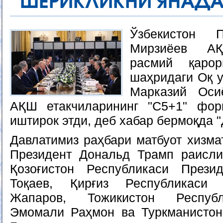
ШЕРИКЛИКНИ ЯНАДА
Ўзбекистон 
Мирзиёев АҚ
расмий қаро
шаҳридаги Оқ у
Марказий Оси
АҚШ етакчиларининг "С5+1" фор
иштирок этди, деб хабар бермоқда 
Давлатимиз раҳбари матбуот хизма
Президент Дональд Трамп раисли
Қозоғистон Республикаси Прези
Тоқаев, Қирғиз Республикаси
Жапаров, Тожикистон Республ
Эмомали Раҳмон ва Туркманистон