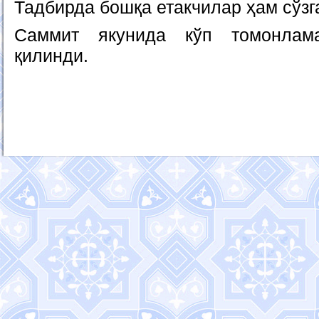
Тадбирда бошқа етакчилар ҳам сўзг
Саммит якунида кўп томонлам
қилинди.