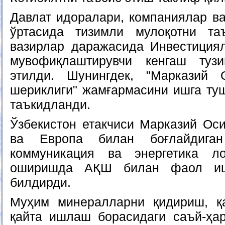
Давлат идоралари, компаниялар ва
ўртасида тизимли мулоқотни т
вазирлар даражасида Инвестиция
мувофиқлаштирувчи кенгаш туз
этилди. Шунингдек, "Марказий 
шериклиги" жамғармасини ишга ту
таъкидланди.
Ўзбекистон етакчиси Марказий Ос
ва Европа билан боғлайдиган
коммуникация ва энергетика л
оширишда АҚШ билан фаол ишл
билдирди.
Муҳим минералларни қидириш, қ
қайта ишлаш борасидаги саъй-ҳа