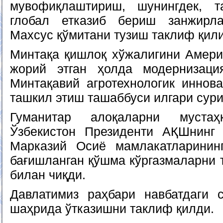
мувофиқлаштириш, шунингдек, т
глобал етказиб бериш занжирл
Махсус қўмитани тузиш таклиф қил
Минтақа қишлоқ хўжалигини Амери
жорий этган ҳолда модернизац
Минтақавий агротехнологик иннов
ташкил этиш ташаббуси илгари сур
Гуманитар алоқаларни мустаҳ
Ўзбекистон Президенти АҚШнинг 
Марказий Осиё мамлакатларинин
бағишланган қўшма кўргазмаларни 
билан чиқди.
Давлатимиз раҳбари навбатдаги 
шаҳрида ўтказишни таклиф қилди.