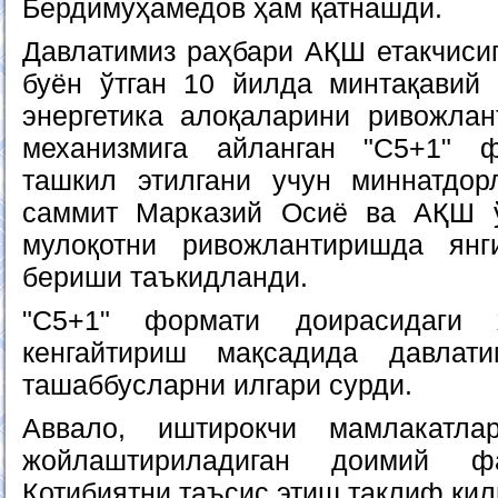
Бердимуҳамедов ҳам қатнашди.
Давлатимиз раҳбари АҚШ етакчисиг
буён ўтган 10 йилда минтақавий 
энергетика алоқаларини ривожла
механизмига айланган "С5+1" 
ташкил этилгани учун миннатдор
саммит Марказий Осиё ва АҚШ ўр
мулоқотни ривожлантиришда ян
бериши таъкидланди.
"С5+1" формати доирасидаги 
кенгайтириш мақсадида давлат
ташаббусларни илгари сурди.
Аввало, иштирокчи мамлакатла
жойлаштириладиган доимий фа
Котибиятни таъсис этиш таклиф қил