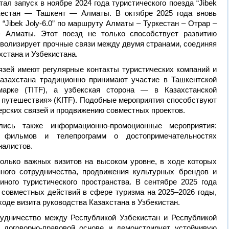
ал запуск в ноябре 2024 года туристического поезда “Jibek
кестан — Ташкент — Алматы. В октябре 2025 года вновь
 “Jibek Joly-6.0” по маршруту Алматы – Туркестан – Отрар –
 Алматы. Этот поезд не только способствует развитию
мволизирует прочные связи между двумя странами, соединяя
стана и Узбекистана.
язей имеют регулярные контакты туристических компаний и
азахстана традиционно принимают участие в Ташкентской
марке (TITF), а узбекская сторона — в Казахстанской
 путешествия» (KITF). Подобные мероприятия способствуют
рских связей и продвижению совместных проектов.
лись также информационно-промоционные мероприятия:
и фильмов и телепрограмм о достопримечательностях
налистов.
колько важных визитов на высоком уровне, в ходе которых
ного сотрудничества, продвижения культурных брендов и
иного туристического пространства. В сентябре 2025 года
 совместных действий в сфере туризма на 2025–2026 годы,
ходе визита руководства Казахстана в Узбекистан.
рудничество между Республикой Узбекистан и Республикой
 договорно-правовой основе и демонстрирует устойчивую