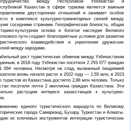
отрудничество между Республикой Узбекистан и
еспубликой Казахстан в сфере туризма является важным
аправлением двусторонних отношений и занимает особое
есто в комплексе культурно-гуманитарных связей между
вумя соседними странами. Географическая близость, общая
сторико-культурная основа и богатое наследие Великого
елкового пути создают благоприятные условия для развития
уристического взаимодействия и укрепления дружеских
вязей между народами.
абильный рост туристических обменов между Узбекистаном
данным, в 2018 году Узбекистан посетили 2 293 077 граждан
1 094 человека. Несмотря на спад, вызванный пандемией
затели вновь начали расти: в 2022 году — 1,55 млн, в 2023
о туристов из Казахстана достигло 2,88 млн человек. Только
истан посетили почти 2 миллиона граждан Казахстана. Эти
ильно растущем интересе казахстанцев к культурно-
на.
вижению единого туристического маршрута по Великому
орические города Самарканд, Бухару, Туркестан и Алматы.
один из ключевых инструментов интеграции туристических