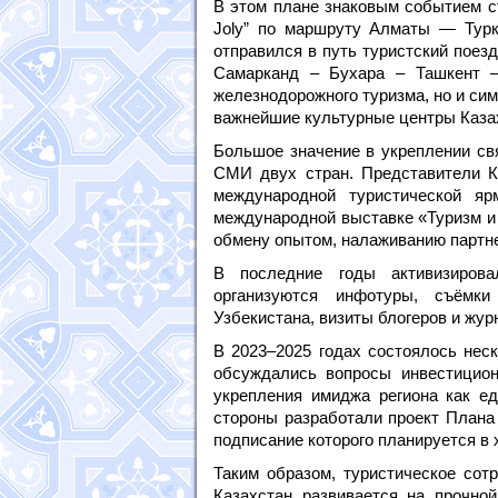
В этом плане знаковым событием ст
Joly” по маршруту Алматы — Тур
отправился в путь туристский поезд
Самарканд – Бухара – Ташкент –
железнодорожного туризма, но и си
важнейшие культурные центры Казах
Большое значение в укреплении св
СМИ двух стран. Представители К
международной туристической яр
международной выставке «Туризм и
обмену опытом, налаживанию партне
В последние годы активизирова
организуются инфотуры, съёмк
Узбекистана, визиты блогеров и жур
В 2023–2025 годах состоялось нес
обсуждались вопросы инвестицион
укрепления имиджа региона как ед
стороны разработали проект Плана
подписание которого планируется в 
Таким образом, туристическое сот
Казахстан развивается на прочной