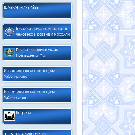
ШАВКАТ МИРЗИЁЕВ
Год обеспечения интересов
человека и развития махалли
Постановления и указы
Президента РУз
Инвестиционный потенциал
Узбекистана
Инвестиционный потенциал
Узбекистана
Встречи
Международное