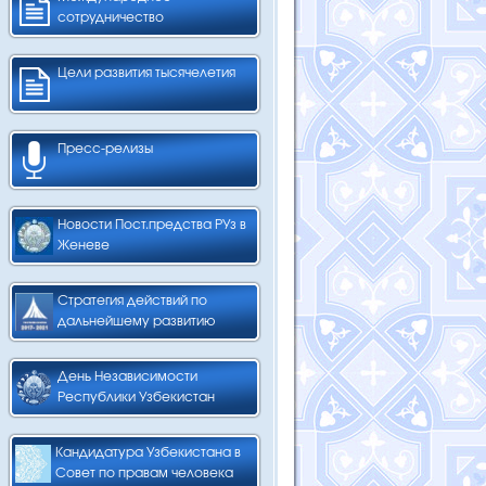
сотрудничество
Цели развития тысячелетия
Пресс-релизы
Новости Пост.предства РУз в
Женеве
Стратегия действий по
дальнейшему развитию
День Независимости
Республики Узбекистан
Кандидатура Узбекистана в
Совет по правам человека