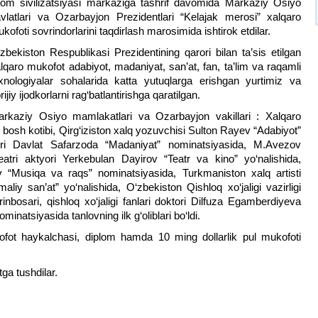
lom sivilizatsiyasi markaziga tashrif davomida Markaziy Osiyo
vlatlari va Ozarbayjon Prezidentlari “Kelajak merosi” xalqaro
kofoti sovrindorlarini taqdirlash marosimida ishtirok etdilar.
zbekiston Respublikasi Prezidentining qarori bilan ta’sis etilgan
lqaro mukofot adabiyot, madaniyat, san’at, fan, ta’lim va raqamli
xnologiyalar sohalarida katta yutuqlarga erishgan yurtimiz va
rijiy ijodkorlarni rag‘batlantirishga qaratilgan.
rkaziy Osiyo mamlakatlari va Ozarbayjon vakillari : Xalqaro
bosh kotibi, Qirg‘iziston xalq yozuvchisi Sulton Rayev “Adabiyot”
oiri Davlat Safarzoda “Madaniyat” nominatsiyasida, M.Avezov
atri aktyori Yerkebulan Dayirov “Teatr va kino” yo‘nalishida,
 “Musiqa va raqs” nominatsiyasida, Turkmaniston xalq artisti
iy san’at” yo‘nalishida, O‘zbekiston Qishloq xo‘jaligi vazirligi
inbosari, qishloq xo‘jaligi fanlari doktori Dilfuza Egamberdiyeva
minatsiyasida tanlovning ilk g‘oliblari bo‘ldi.
kofot haykalchasi, diplom hamda 10 ming dollarlik pul mukofoti
tga tushdilar.