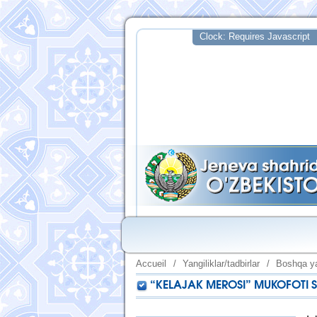
Accueil
/
Yangiliklar/tadbirlar
/
Boshqa ya
“KELAJAK MEROSI” MUKOFOTI 