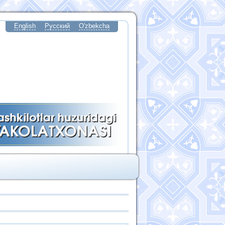
English
Русский
O'zbekcha