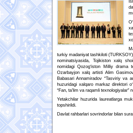
Is
da
mu
O‘
xa
te
xo
Ma
turkiy madaniyat tashkiloti (TURKSOY) 
nominatsiyasida, Tojikiston xalq sh
nomidagi Qozog‘iston Milliy drama te
Ozarbayjon xalq artisti Alim Gasimov
Babasari Annamiradov “Tasviriy va amal
huzuridagi xalqaro markaz direktori o‘r
“Fan, ta’lim va raqamli texnologiyalar” no
Yetakchilar huzurida laureatlarga mu
topshirildi.
Davlat rahbarlari sovrindorlar bilan sura