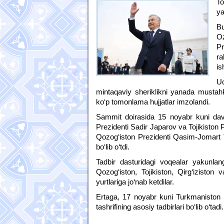
T
ya
Bu
Oz
Pr
ra
is
Uc
mintaqaviy sheriklikni yanada mustah
ko‘p tomonlama hujjatlar imzolandi.
Sammit doirasida 15 noyabr kuni davla
Prezidenti Sadir Japarov va Tojikiston
Qozog‘iston Prezidenti Qasim-Jomart T
bo‘lib o‘tdi.
Tadbir dasturidagi voqealar yakunlan
Qozog‘iston, Tojikiston, Qirg‘iziston
yurtlariga jo‘nab ketdilar.
Ertaga, 17 noyabr kuni Turkmaniston
tashrifining asosiy tadbirlari bo‘lib o‘tadi.