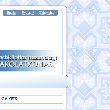
English
Русский
O'zbekcha
IGA YETDI