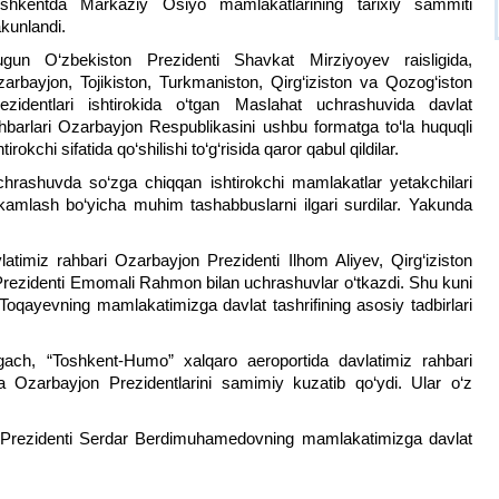
oshkentda Markaziy Osiyo mamlakatlarining tarixiy sammiti
kunlandi.
gun O‘zbekiston Prezidenti Shavkat Mirziyoyev raisligida,
arbayjon, Tojikiston, Turkmaniston, Qirg‘iziston va Qozog‘iston
ezidentlari ishtirokida o‘tgan Maslahat uchrashuvida davlat
hbarlari Ozarbayjon Respublikasini ushbu formatga to‘la huquqli
htirokchi sifatida qo‘shilishi to‘g‘risida qaror qabul qildilar.
hrashuvda so‘zga chiqqan ishtirokchi mamlakatlar yetakchilari
kamlash bo‘yicha muhim tashabbuslarni ilgari surdilar. Yakunda
timiz rahbari Ozarbayjon Prezidenti Ilhom Aliyev, Qirg‘iziston
 Prezidenti Emomali Rahmon bilan uchrashuvlar o‘tkazdi. Shu kuni
oqayevning mamlakatimizga davlat tashrifining asosiy tadbirlari
gach, “Toshkent-Humo” xalqaro aeroportida davlatimiz rahbari
 va Ozarbayjon Prezidentlarini samimiy kuzatib qo‘ydi. Ular o‘z
 Prezidenti Serdar Berdimuhamedovning mamlakatimizga davlat