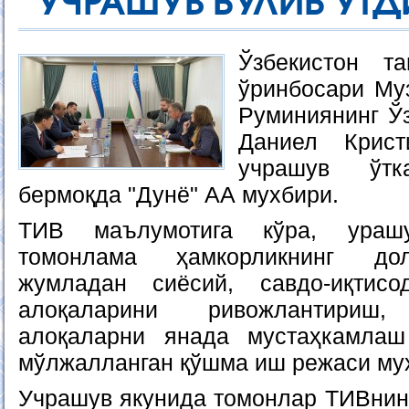
УЧРАШУВ БЎЛИБ ЎТД
Ўзбекистон т
ўринбосари М
Руминиянинг Ўз
Даниел Крис
учрашув ўтк
бермоқда "Дунё" АА мухбири.
ТИВ маълумотига кўра, ураш
томонлама ҳамкорликнинг дол
жумладан сиёсий, савдо-иқтис
алоқаларини ривожлантириш
алоқаларни янада мустаҳкамла
мўлжалланган қўшма иш режаси му
Учрашув якунида томонлар ТИВнин