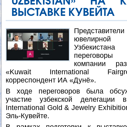
UZBEKISTAN» НА 
ВЫСТАВКЕ КУВЕЙТА
Представит
ювелирной 
Узбекистана
переговоры
компании ра
«Kuwait International Fairg
корреспондент ИА «Дунё».
В ходе переговоров была обсу
участие узбекской делегации 
International Gold & Jewelry Exhibiti
Эль-Кувейте.
В рамках подготовки к выставк