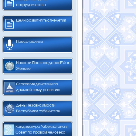
сотрудничество
Цели развития тысячелетия
Пресс-релизы
Новости Пост.предства РУз в
Женеве
Стратегия действий по
дальнейшему развитию
День Независимости
Республики Узбекистан
Кандидатура Узбекистана в
Совет по правам человека