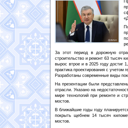
П
п
с
«
П
п
п
ре
За этот период в дорожную отра
строительство и ремонт 63 тысяч к
вырос втрое и в 2025 году достиг 
практика проектирования с учетом г
Разработаны современные виды покр
На презентации были представлен
отрасли. Указано на недостаточнос
мире технологий при ремонте и стр
мостов.
В ближайшие годы году планируется
покрыть щебнем 14 тысяч километ
мостов.