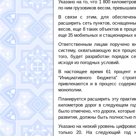
Указано на то, что 1 800 километр
по ним грузовиков весом, превышаю
В связи с этим, для обеспечени
расширить сеть пунктов, оснащенны
весов, еще 8 таких объектов в про
еще 35 мобильных и стационарных к
Ответственным лицам поручено в
систему, охватывающую все процес
того, будет разработан порядок с
исходя из погодных условий.
В настоящее время 61 процент н
“Инициативного бюджета” стро
привлекаются и в процесс содержа
монополии.
Планируется расширить эту практи
километров дорог в следующем году
было отмечено, что дороги, которые
развития, должны быть полностью 
Указано на низкий уровень цифров
только 20. На следующий год н