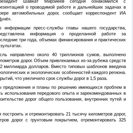
резидент Шавкат Мирзиёев сегодня ознакомился с
резентацией о проводимой работе и дальнейших задачах в
фере автомобильных дорог, сообщает корреспондент ИА
Дунё».
о информации пресс-службы главы нашего государства,
редставлена информация о проделанной работе за
оследние три года, объемах финансирования и практических
зультатах.
сль направлено около 40 триллионов сумов, выполнено
илометров дорог. Объем привлекаемых из-за рубежа средств
1,2 миллиарда долларов. Вместо типовых шаблонов введена
еологических и экологических особенностей каждого региона.
ытий, что увеличило срок службы дорог в 1,5 раза.
ы предложения и планы по решению имеющихся проблем в
ть использования передового опыта и зарекомендованных в
оительстве дорог общего пользования, внутренних путей и
 построить и отремонтировать 21 тысячу километров дорог,
ров дорог с грунтовым покрытием, отремонтировать 325