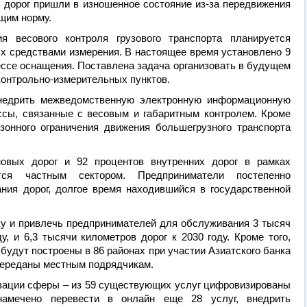
ов дорог пришли в изношенное состояние из-за передвижения
щим норму.
я весового контроля грузового транспорта планируется
х средствами измерения. В настоящее время установлено 9
цессе оснащения. Поставлена задача организовать в будущем
онтрольно-измерительных пунктов.
недрить межведомственную электронную информационную
сы, связанные с весовым и габаритным контролем. Кроме
езонного ограничения движения большегрузного транспорта
овых дорог и 92 процентов внутренних дорог в рамках
ятся частным сектором. Предприниматели постепенно
ния дорог, долгое время находившийся в государственной
ку и привлечь предпринимателей для обслуживания 3 тысяч
, и 6,3 тысячи километров дорог ­к 2030 году. Кроме того,
 будут построены в 86 районах при участии Азиатского банка
переданы местным подрядчикам.
изации сферы – из 59 существующих услуг цифровизированы
амечено перевести в онлайн еще 28 услуг, внедрить