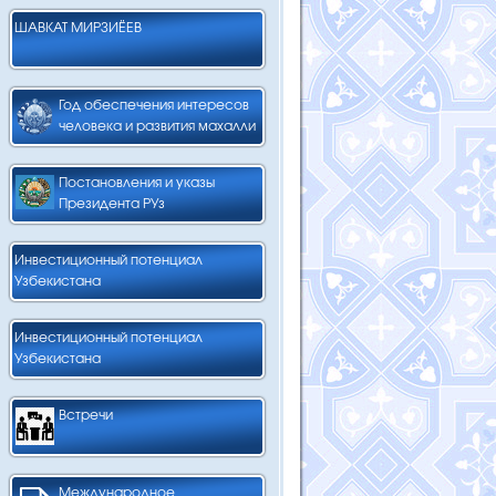
ШАВКАТ МИРЗИЁЕВ
Год обеспечения интересов
человека и развития махалли
Постановления и указы
Президента РУз
Инвестиционный потенциал
Узбекистана
Инвестиционный потенциал
Узбекистана
Встречи
Международное