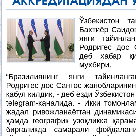
АККРЕДИТАЦИЯДАН 
Ўзбекистон т
Бахтиёр Саидов
янги тайинла
Родригес дос 
деб хабар қ
мухбири.
“Бразилиянинг янги тайинлан
Родригес дос Сантос жанобларинин
қабул қилдик, - деб ёзди Ўзбекисто
telegram-каналида. - Икки томонл
жадал ривожланаётган динамикас
ҳамда географик узоқликка қарам
биргаликда самарали фойдалан