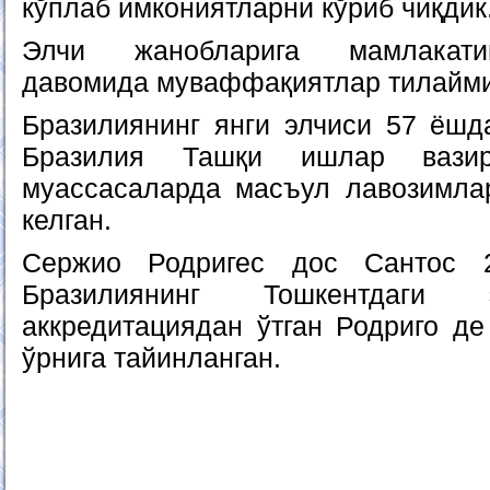
кўплаб имкониятларни кўриб чиқдик
Элчи жанобларига мамлакати
давомида муваффақиятлар тилайми
Бразилиянинг янги элчиси 57 ёшд
Бразилия Ташқи ишлар вази
муассасаларда масъул лавозимла
келган.
Сержио Родригес дос Сантос 2
Бразилиянинг Тошкентдаги 
аккредитациядан ўтган Родриго д
ўрнига тайинланган.