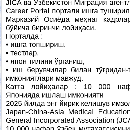
JICA ва Ўзбекистон Миграция агент
Career Portal портали ишга тушири
Марказий Осиёда меҳнат кадрла
бўйича биринчи лойиҳаси.
Порталда :
• ишга топшириш,
• тестлар,
• япон тилини ўрганиш,
• иш берувчилар билан тўғридан-
имкониятлари мавжуд.
Катта лойиҳалар : 10 000 наф
Японияда ишлаш имконияти
2025 йилда энг йирик келишув имз
Japan-China-Asia Medical Educatio
General Incorporated Association (J
10 000 нафар ўзбек мутахассисин