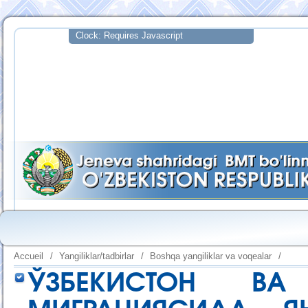
Accueil
/
Yangiliklar/tadbirlar
/
Boshqa yangiliklar va voqealar
/
ЎЗБЕКИСТОН В