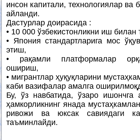
инсон капитали, технологиялар ва
айланди.
Дастурлар доирасида :
• 10 000 ўзбекистонликни иш билан
• Япония стандартларига мос ўқу
этиш,
• рақамли платформалар ор
ошириш,
• мигрантлар ҳуқуқларини мустаҳка
каби вазифалар амалга оширилмоқ
Бу, ўз навбатида, ўзаро ишончга 
ҳамкорликнинг янада мустаҳкамлан
ривожи ва юксак савиядаги ка
таъминлайди.