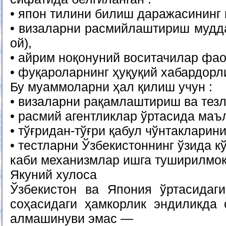
• япон тилини билиш даражасининг 
• визаларни расмийлаштириш мудда
ой),
• айрим ноқонуний воситачилар фао
• фуқароларнинг ҳуқуқий хабардорли
Бу муаммоларни ҳал қилиш учун :
• визаларни рақамлаштириш ва тез
• расмий агентликлар ўртасида ма
• тўғридан-тўғри қабул чўнтакларин
• тестларни Ўзбекистоннинг ўзида 
каби механизмлар ишга туширилмоқ
Якуний хулоса
Ўзбекистон ва Япония ўртасидаг
соҳасидаги ҳамкорлик эндиликда
алмашинуви эмас —