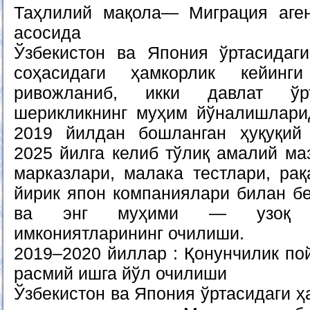
Таҳлилий мақола— Миграция аген
асосида
Ўзбекистон ва Япония ўртасидаг
соҳасидаги ҳамкорлик кейинг
ривожланиб, икки давлат ўрт
шерикликнинг муҳим йўналишлари
2019 йилдан бошланган ҳуқуқий
2025 йилга келиб тўлиқ амалий маз
марказлари, малака тестлари, ра
йирик япон компаниялари билан б
ва энг муҳими — узоқ м
имкониятларининг очилиши.
2019–2020 йиллар : Қонунчилик по
расмий ишга йўл очилиши
Ўзбекистон ва Япония ўртасидаги ҳ