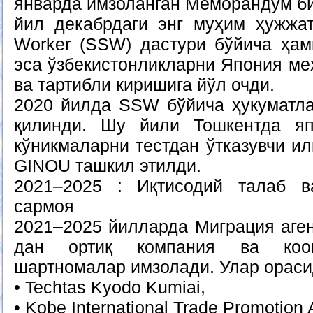
январда имзоланган Меморандум би
йил декабрдаги энг муҳим ҳужжат 
Worker (SSW) дастури бўйича ҳа
эса ўзбекистонликларни Япония ме
ва тартибли киришига йўл очди.
2020 йилда SSW бўйича ҳукуматл
қилинди. Шу йили Тошкентда я
кўникмаларни тестдан ўтказувчи и
GINOU ташкил этилди.
2021–2025 : Иқтисодий талаб в
сармоя
2021–2025 йилларда Миграция аген
дан ортиқ компания ва кооп
шартномалар имзолади. Улар ораси
• Techtas Kyodo Kumiai,
• Kobe International Trade Promotion 