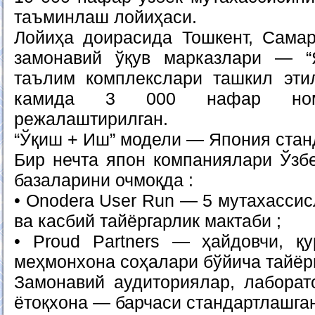
таъминлаш лойиҳаси.
Лойиҳа доирасида Тошкент, Сама
замонавий ўқув марказлари — “
таълим комплекслари ташкил эти
камида 3 000 нафар номз
режалаштирилган.
“Ўқиш + Иш” модели — Япония стан
Бир нечта япон компаниялари Ўзбе
базаларини очмоқда :
• Onodera User Run — 5 мутахассис
ва касбий тайёргарлик мактаби ;
• Proud Partners — ҳайдовчи, қ
меҳмонхона соҳалари бўйича тайёр
Замонавий аудиториялар, лаборат
ётоқхона — барчаси стандартлашга