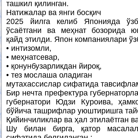
ташкил қилинган.
Натижалар ва янги босқич
2025 йилга келиб Японияда ўзб
ўсаётгани ва меҳнат бозорида ю
қайд этилди. Япон компаниялари ўз
• интизомли,
• меҳнатсевар,
• қонунбузарликдан йироқ,
• тез мослаша оладиган
мутахассислар сифатида тавсифла
Бир нечта префектура губернаторла
губернатори Юдзи Куроива, ҳамк
бўйича ташрифлар уюштиришга тай
Қийинчиликлар ва ҳал этилаётган 
Шу билан бирга, қатор масала
сифатида белгиланган :