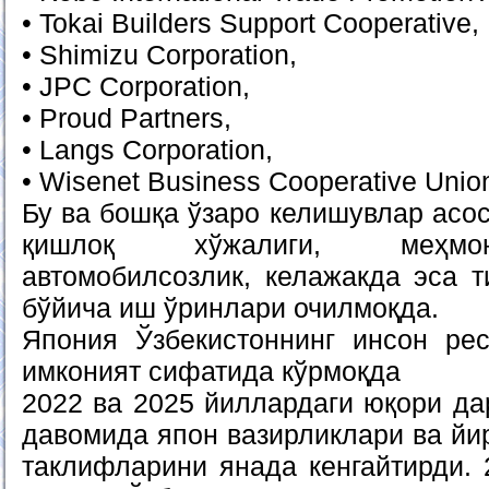
• Tokai Builders Support Cooperative,
• Shimizu Corporation,
• JPC Corporation,
• Proud Partners,
• Langs Corporation,
• Wisenet Business Cooperative Unio
Бу ва бошқа ўзаро келишувлар асос
қишлоқ хўжалиги, меҳмон
автомобилсозлик, келажакда эса т
бўйича иш ўринлари очилмоқда.
Япония Ўзбекистоннинг инсон рес
имконият сифатида кўрмоқда
2022 ва 2025 йиллардаги юқори д
давомида япон вазирликлари ва йи
таклифларини янада кенгайтирди. 