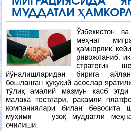
МИГРАЦИЯСИДА 
МУДДАТЛИ ҲАМКОР
Ўзбекистон ва
меҳнат мигр
ҳамкорлик кей
ривожланиб, ик
стратегик ш
йўналишларидан бирига айла
бошланган ҳуқуқий асослар яратил
тўлиқ амалий мазмун касб этди 
малака тестлари, рақамли платф
компаниялари билан бевосита 
муҳими — узоқ муддатли меҳна
очилиши.