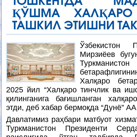
ТОШКЕНТДА “МА
ҚЎШМА ХАЛҚАРО
ТАШКИЛ ЭТИШНИ ТА
Ўзбекистон 
Мирзиёев буг
Туркмани
бетарафлиги
Халқаро бета
2025 йил “Халқаро тинчлик ва иш
қилинганига бағишланган халқа
этди, деб хабар бермоқда “Дунё” АА
Давлатимиз раҳбари матбуот хизма
Туркманистон Президенти Серд