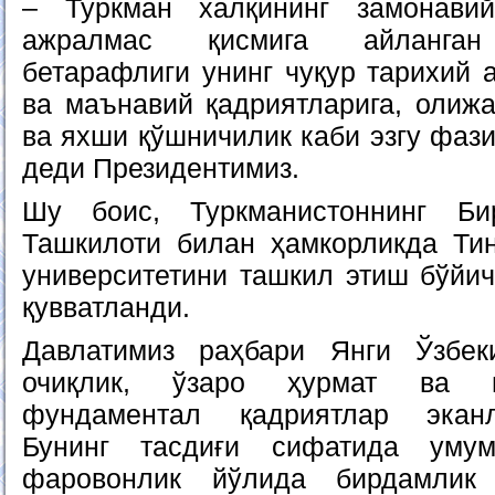
– Туркман халқининг замонавий
ажралмас қисмига айланган 
бетарафлиги унинг чуқур тарихий 
ва маънавий қадриятларига, олижа
ва яхши қўшничилик каби эзгу фази
деди Президентимиз.
Шу боис, Туркманистоннинг Би
Ташкилоти билан ҳамкорликда Ти
университетини ташкил этиш бўйич
қувватланди.
Давлатимиз раҳбари Янги Ўзбек
очиқлик, ўзаро ҳурмат ва м
фундаментал қадриятлар эканл
Бунинг тасдиғи сифатида уму
фаровонлик йўлида бирдамлик