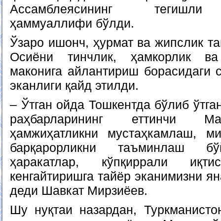
Ассамблеясининг тегишли 
ҳаммуаллифи бўлди.
Ўзаро ишонч, ҳурмат ва жипслик т
Осиёни тинчлик, ҳамкорлик в
маконига айлантириш борасидаги с
эканлиги қайд этилди.
– Ўтган ойда Тошкентда бўлиб ўтга
раҳбарларининг еттинчи Ма
ҳамжиҳатликни мустаҳкамлаш, ми
барқарорликни таъминлаш бўй
ҳаракатлар, кўпқиррали иқти
кенгайтиришга тайёр эканимизни ян
деди Шавкат Мирзиёев.
Шу нуқтаи назардан, Туркманистон