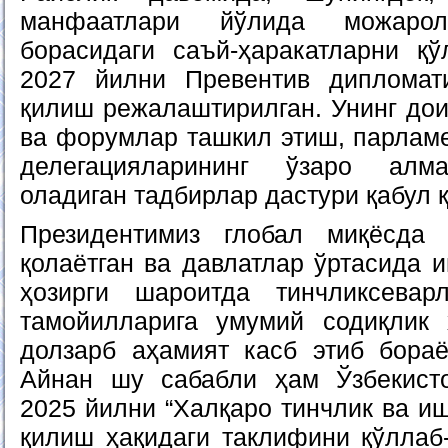
манфаатлари йўлида можаро
борасидаги саъй-ҳаракатларни қў
2027 йилни Превентив диплома
қилиш режалаштирилган. Унинг до
ва форумлар ташкил этиш, парламе
делегацияларининг ўзаро алм
оладиган тадбирлар дастури қабул 
Президентимиз глобал миқёсда 
қолаётган ва давлатлар ўртасида 
ҳозирги шароитда тинчликсевар
тамойилларига умумий содиқлик 
долзарб аҳамият касб этиб бораё
Айнан шу сабабли ҳам Ўзбекисто
2025 йилни “Халқаро тинчлик ва и
қилиш ҳақидаги таклифини қўллаб