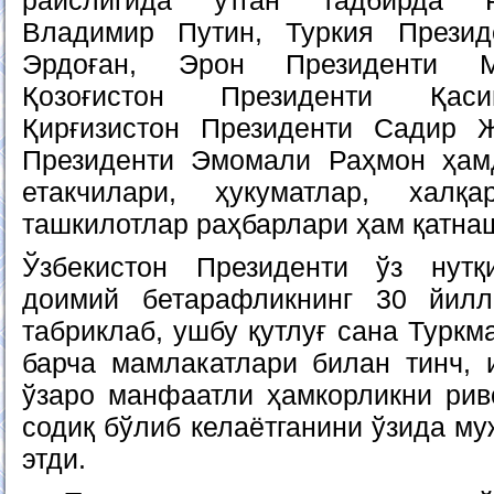
раислигида ўтган тадбирда Р
Владимир Путин, Туркия Прези
Эрдоған, Эрон Президенти М
Қозоғистон Президенти Қаси
Қирғизистон Президенти Садир Ж
Президенти Эмомали Раҳмон ҳам
етакчилари, ҳукуматлар, халқ
ташкилотлар раҳбарлари ҳам қатна
Ўзбекистон Президенти ўз нутқ
доимий бетарафликнинг 30 йил
табриклаб, ушбу қутлуғ сана Туркм
барча мамлакатлари билан тинч, 
ўзаро манфаатли ҳамкорликни ри
содиқ бўлиб келаётганини ўзида м
этди.