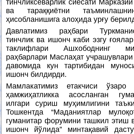
тинчликсеварлик сиёсати Марказий
ва тараққиётни таъминлашн
ҳисобланишига алоҳида урғу берил
Давлатимиз раҳбари Туркмани
тинчлик ва ишонч каби эзгу ғояла
таклифлари Ашхободнинг ми
раҳбарлари Маслаҳат учрашувлари
давомида кун тартибидан мунос
ишонч билдирди.
Мамлакатимиз етакчиси ўзаро
ҳамжиҳатликка асосланган гум
илгари суриш муҳимлигини таъки
Тошкентда “Маданиятлар мулоқ
гуманитар форумини ташкил этиш в
ишонч йўлида” минтақавий даст