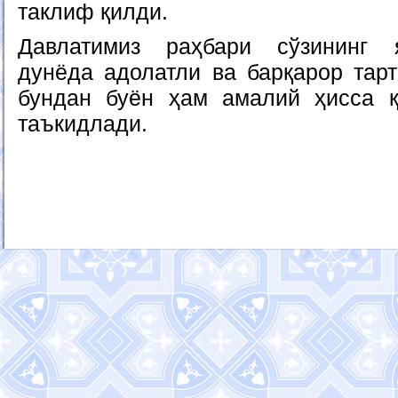
таклиф қилди.
Давлатимиз раҳбари сўзининг 
дунёда адолатли ва барқарор тарт
бундан буён ҳам амалий ҳисса қ
таъкидлади.