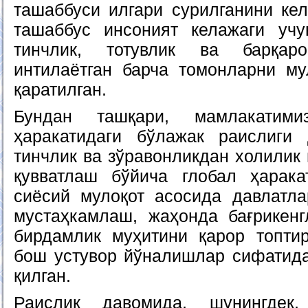
ташаббуси илгари сурилганини ке
ташаббус инсоният келажаги учу
тинчлик, тотувлик ва барқар
интилаётган барча томонларни му
қаратилган.
Бундан ташқари, мамлакатими
ҳаракатидаги бўлажак раислиги 
тинчлик ва зўравонликдан холилик
қувватлаш бўйича глобал ҳарака
сиёсий мулоқот асосида давлатл
мустаҳкамлаш, жаҳонда бағрикенг
бирдамлик муҳитини қарор топти
бош устувор йўналишлар сифатид
қилган.
Раислик давомида, шунингдек,