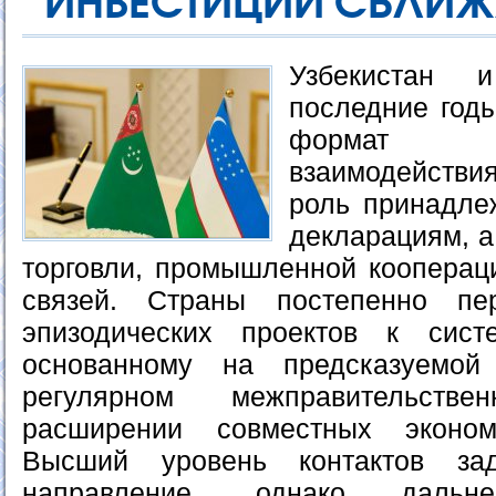
ИНВЕСТИЦИИ СБЛИЖ
Узбекистан 
последние год
формат э
взаимодействия
роль принадле
декларациям, а
торговли, промышленной кооперац
связей. Страны постепенно пе
эпизодических проектов к систе
основанному на предсказуемой
регулярном межправительст
расширении совместных эконом
Высший уровень контактов зад
направление, однако дальн