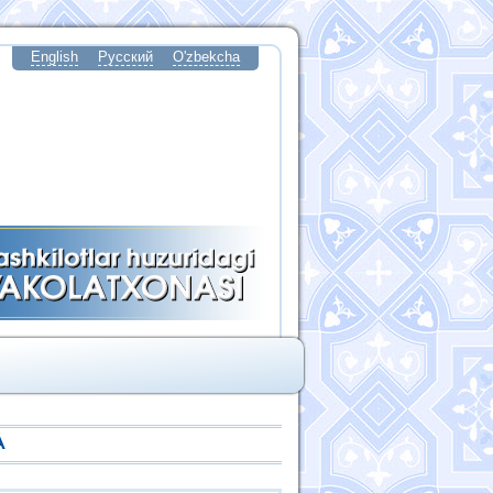
English
Русский
O'zbekcha
А