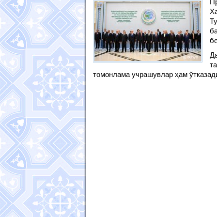
П
Х
Т
б
б
Д
т
томонлама учрашувлар ҳам ўтказад