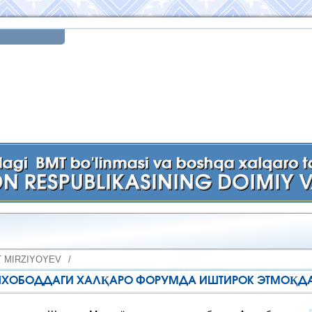
 MIRZIYOYEV
/
АШХОБОДДАГИ ХАЛҚАРО ФОРУМДА ИШТИРОК ЭТМОҚД