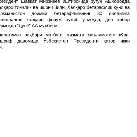
резидент Шавкат Мирзиёев иштирокида бугун Ашхободда
алқаро тинчлик ва ишонч йили, Халқаро бетарафлик куни ва
уркманистон доимий бетарафлигининг 30 йиллигига
ағишланган халқаро форум бўлиб ўтмоқда, деб хабар
ермоқда “Дунё” АА мухбири.
авлатимиз раҳбари матбуот хизмати маълумотига кўра,
ашриф давомида Ўзбекистон Президенти қатор икки
и.