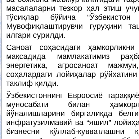
масалаларни тезкор ҳал этиш уч
тўсиқлар бўйича “Ўзбекист
Мувофиқлаштирувчи гуруҳини т
илгари сурилди.
Саноат соҳасидаги ҳамкорликни
мақсадида мамлакатимиз раҳб
энергетика, агросаноат мажм
соҳалардаги лойиҳалар рўйхатини
таклиф қилди.
Ўзбекистоннинг Евроосиё тараққи
муносабати билан ҳамкорли
йўналишларини биргаликда белг
инфратузилмавий ва “яшил” лойиҳа
бизнесни қўллаб-қувватлашни 