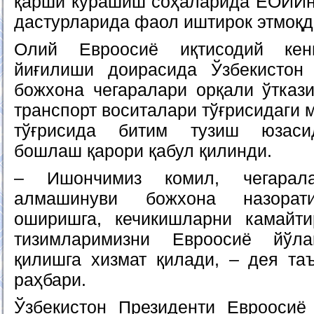
қарши курашиш соҳаларида ЕОИИни
дастурларида фаол иштирок этмоқд
Олий Евроосиё иқтисодий кен
йиғилиши доирасида Ўзбекисто
божхона чегаралари орқали ўткази
транспорт воситалари тўғрисидаги
тўғрисида битим тузиш юзаси
бошлаш қарори қабул қилинди.
– Ишончимиз комил, чегарала
алмашинуви божхона назорати
оширишга, кечикишларни камайти
тизимларимизни Евроосиё йўла
қилишга хизмат қилади, – дея та
раҳбари.
Ўзбекистон Президенти Евроосиё