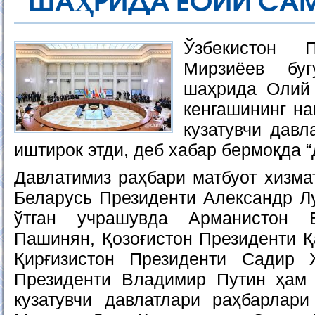
ШАҲРИДА ЕОИИ СА
Ўзбекистон 
Мирзиёев буг
шаҳрида Олий 
кенгашининг на
кузатувчи давл
иштирок этди, деб хабар бермоқда 
Давлатимиз раҳбари матбуот хизма
Беларусь Президенти Александр Л
ўтган учрашувда Арманистон 
Пашинян, Қозоғистон Президенти Қ
Қирғизистон Президенти Садир
Президенти Владимир Путин ҳам
кузатувчи давлатлари раҳбарлар