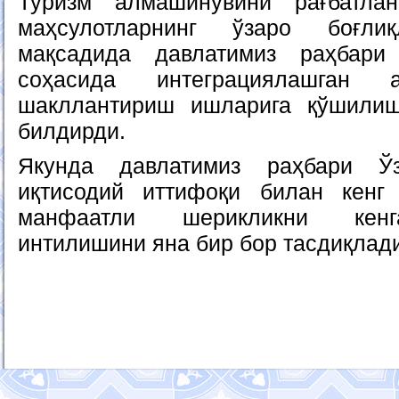
Туризм алмашинувини рағбатла
маҳсулотларнинг ўзаро боғли
мақсадида давлатимиз раҳбари
соҳасида интеграциялашган а
шакллантириш ишларига қўшилиш
билдирди.
Якунда давлатимиз раҳбари Ўз
иқтисодий иттифоқи билан кенг
манфаатли шерикликни кенг
интилишини яна бир бор тасдиқлад