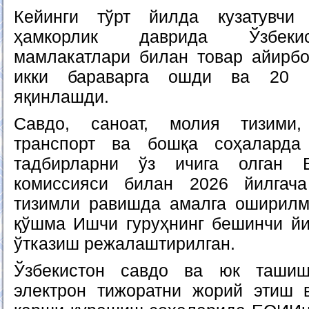
Кейинги тўрт йилда кузатувчи
ҳамкорлик даврида Ўзбекис
мамлакатлари билан товар айирб
икки бараварга ошди ва 20 м
яқинлашди.
Савдо, саноат, молия тизими,
транспорт ва бошқа соҳаларда
тадбирларни ўз ичига олган Е
комиссияси билан 2026 йилгач
тизимли равишда амалга оширилм
қўшма Ишчи гуруҳнинг бешинчи й
ўтказиш режалаштирилган.
Ўзбекистон савдо ва юк ташиш
электрон тижоратни жорий этиш 