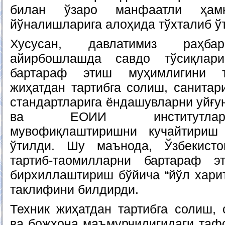
билан ўзаро манфаатли ҳамко
йўналишларига алоҳида тўхталиб ў
Хусусан, давлатимиз раҳб
айирбошлашда савдо тўсиқлари
бартараф этиш муҳимлигини т
жиҳатдан тартибга солиш, санитар
стандартларига ёндашувларни уйғ
ва ЕОИИ институтлар
мувофиқлаштиришни кучайтириш 
ўтилди. Шу маънода, Ўзбекисто
тартиб-таомилларни бартараф 
бирхиллаштириш бўйича “йўл хари
таклифини билдирди.
Техник жиҳатдан тартибга солиш,
ва божхона маъмурчилигидаги тафо