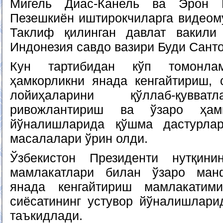
Мигель Диас-Канель ва Эрон 
Пезешкиён иштирокчиларга видеом
Таклиф қилинган давлат вакили
Индонезия савдо вазири Буди Санто
Кун тартибидан кўп томонлам
ҳамкорликни янада кенгайтириш, 
лойиҳаларини қўллаб-қувват
ривожлантириш ва ўзаро ҳамк
йўналишларида қўшма дастурла
масалалари ўрин олди.
Ўзбекистон Президенти нутқин
мамлакатлари билан ўзаро ман
янада кенгайтириш мамлакатим
сиёсатининг устувор йўналишлари
таъкидлади.