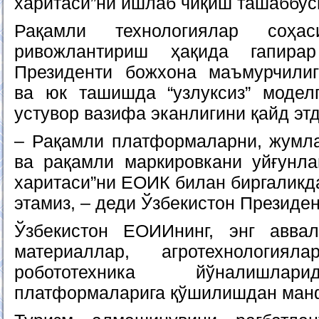
харитаси”ни ишлаб чиқиш ташаббус
Рақамли технологиялар соҳас
ривожлантириш ҳақида гапирар
Президенти божхона маъмурчили
ва юк ташишда “узлуксиз” модел
устувор вазифа эканлигини қайд этд
– Рақамли платформаларни, жумла
ва рақамли маркировкани уйғунл
харитаси”ни ЕOИК билан биргаликд
этамиз, – деди Ўзбекистон Президен
Ўзбекистон ЕОИИнинг, энг аввал
материаллар, агротехнологиял
робототехника йўналишлари
платформаларига қўшилишдан ман