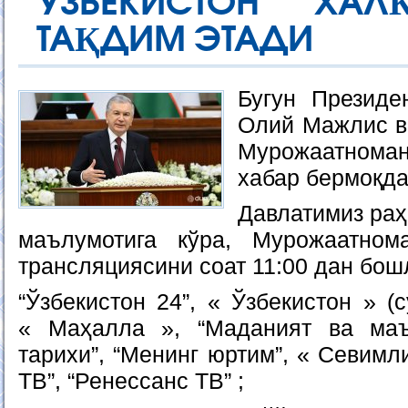
ЎЗБЕКИСТОН ХАЛ
ТАҚДИМ ЭТАДИ
Бугун Президе
Олий Мажлис ва
Мурожаатноман
хабар бермоқда
Давлатимиз раҳ
маълумотига кўра, Мурожаатнома
трансляциясини соат 11:00 дан бош
“Ўзбекистон 24”, « Ўзбекистон » (
« Маҳалла », “Маданият ва маър
тарихи”, “Менинг юртим”, « Севимл
ТВ”, “Ренессанс ТВ” ;