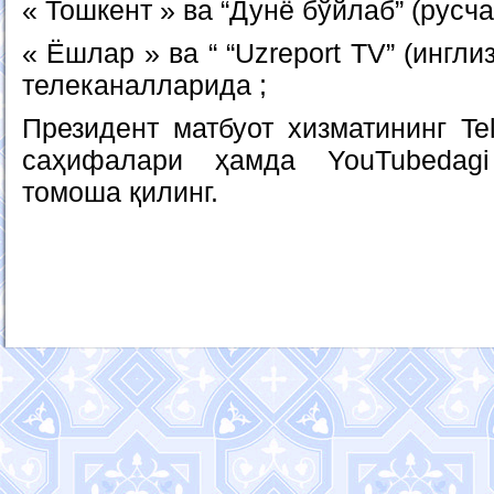
« Тошкент » ва “Дунё бўйлаб” (русч
« Ёшлар » ва “ “Uzreport TV” (ингл
телеканалларида ;
Президент матбуот хизматининг Te
саҳифалари ҳамда YouTubedag
томоша қилинг.