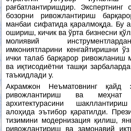
рағбатлантиришдир. Экспертнинг с
бозорни ривожлантириш барқар
манбаи сифатида қаралмоқда. Бу 
ошириш, кичик ва ўрта бизнесни қў
молиявий инструментлар
имкониятларини кенгайтиришни ўз
ички талаб барқарор ривожланиш 
ва иқтисодиётни ташқи зарбаларда
таъкидлади у.
Акрамжон Неъматовнинг қайд э
ривожлантириш ва меҳнат 
архитектурасини шакллантири
алоҳида эътибор қаратилди. През
тизимини модернизация қилиш, ян
ривожлантириш ва замонавий иқт