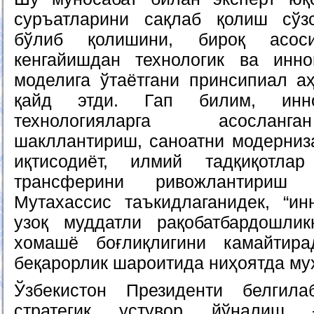
суръатларини сақлаб қолиш сўз
бўлиб қолишини, бироқ асос
кенгайишдан технологик ва инн
моделига ўтаётгани принсипиал аҳ
қайд этди. Гап билим, инн
технологияларга асосланг
шакллантириш, саноатни модерниз
иқтисодиёт, илмий тадқиқотла
трансферини ривожлантириш 
Мутахассис таъкидлаганидек, “ин
узоқ муддатли рақобатбардошли
хомашё боғлиқлигини камайтир
беқарорлик шароитида ниҳоятда му
Ўзбекистон Президенти белгил
стратегик устувор йўналиш