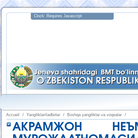
Accueil
/
Yangiliklar/tadbirlar
/
Boshqa yangiliklar va voqealar
/
АКРАМЖОН НЕЪ