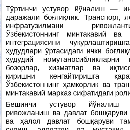
Тўртинчи устувор йўналиш — и
даражали боғлиқлик. Транспорт, л
инфратузилмани ривожла
Ўзбекистоннинг минтақавий ва 
интеграциясини чуқурлаштириш
ҳудудлари ўртасидаги ички боғлиқ
ҳудудий номутаносибликларни 
бозорлар, хизматлар ва иқтис
киришни кенгайтиришга қар
Ўзбекистоннинг ҳамкорлик ва тран
минтақавий марказ сифатидаги роли
Бешинчи устувор йўналиш 
ривожланиш ва давлат бошқаруви
ва ҳалол давлат бошқаруви та
суриш, адолатли ва мустақил 