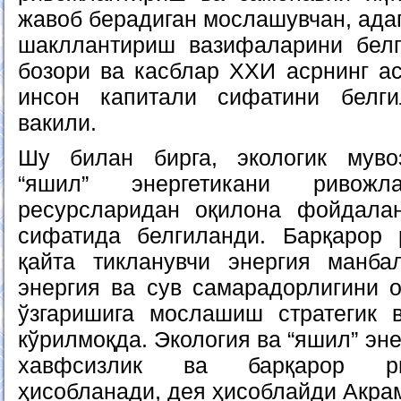
жавоб берадиган мослашувчан, ада
шакллантириш вазифаларини белг
бозори ва касблар ХХИ асрнинг ас
инсон капитали сифатини белг
вакили.
Шу билан бирга, экологик муво
“яшил” энергетикани ривож
ресурсларидан оқилона фойдал
сифатида белгиланди. Барқарор 
қайта тикланувчи энергия манба
энергия ва сув самарадорлигини
ўзгаришига мослашиш стратегик 
кўрилмоқда. Экология ва “яшил” эн
хавфсизлик ва барқарор р
ҳисобланади, дея ҳисоблайди Акра