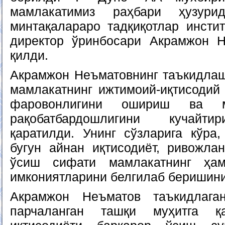
мамлакатимиз раҳбари ҳузури
минтақалараро тадқиқотлар инсти
директор ўринбосари Акрамжон Н
қилди.
Акрамжон Неъматовнинг таъкидлаш
мамлакатнинг ижтимоий-иқтисодий
фаровонлигини ошириш ва м
рақобатбардошлигини кучайти
қаратилди. Унинг сўзларига кўра,
бугун айнан иқтисодиёт, ривожла
ўсиш сифати мамлакатнинг ҳа
имкониятларини белгилаб беришини
Акрамжон Неъматов таъкидлага
парчаланган ташқи муҳитга қа