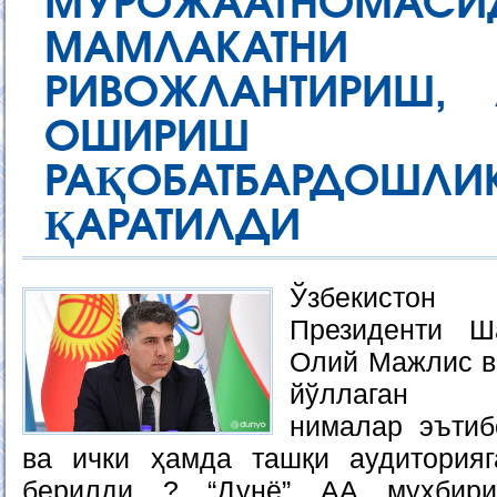
МУРОЖААТНОМАС
МАМЛАКАТНИ И
РИВОЖЛАНТИРИШ,
ОШИРИШ В
РАҚОБАТБАРД
ҚАРАТИЛДИ
Ўзбекисто
Президенти Ш
Олий Мажлис ва
йўллаган М
нималар эътиб
ва ички ҳамда ташқи аудиторияг
берилди ? “Дунё” АА мухбир