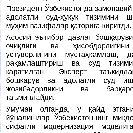
Президент Ўзбекистонда замонавий
адолатли суд-ҳуқуқ тизимини 
муҳим вазифалар қаторига киритди.
Асосий эътибор давлат бошқаруви
очиқлиги ва ҳисобдорлигин
устуворлигини мустаҳкамлаш, д
рақамлаштириш ва суд тизими
қаратилган. Эксперт таъкидла
бошқарув ва адолатли суд ишо
жозибадорликни ва барқаро
таъминлайди.
Умуман олганда, у қайд этган
йўналишлар Ўзбекистоннинг миқд
сифатли модернизация моделига