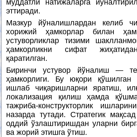
муддатли натижаларга йўналтирил
эттиради.
Мазкур йўналишлардан келиб чиқ
хорижий ҳамкорлар билан ҳамк
устуворликлар тизими шаклланмо
ҳамкорликни сифат жиҳатидан
қаратилган.
Биринчи устувор йўналиш — те
ҳамкорлиги. Бу юқори қўшилган 
ишлаб чиқаришларни яратиш, илғ
локализация қилиш ҳамда қўшма
тажриба-конструкторлик ишлари
назарда тутади. Стратегик мақса
оддий ўзлаштиришдан уларни бир
ва жорий этишга ўтиш.