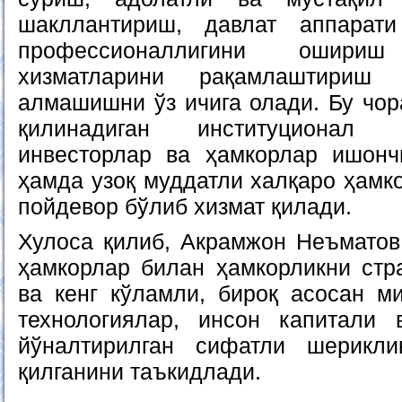
шакллантириш, давлат аппарат
профессионаллигини ошир
хизматларини рақамлаштириш 
алмашишни ўз ичига олади. Бу чор
қилинадиган институционал 
инвесторлар ва ҳамкорлар ишонч
ҳамда узоқ муддатли халқаро ҳамк
пойдевор бўлиб хизмат қилади.
Хулоса қилиб, Акрамжон Неъматов
ҳамкорлар билан ҳамкорликни стр
ва кенг кўламли, бироқ асосан м
технологиялар, инсон капитали 
йўналтирилган сифатли шерикл
қилганини таъкидлади.