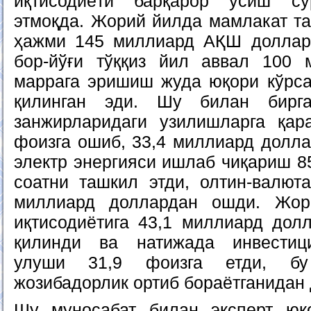
иқтисодиёти барқарор ўсиш су
этмоқда. Жорий йилда мамлакат т
ҳажми 145 миллиард АҚШ доллари
бор-йўғи тўққиз йил аввал 100 
маррага эришиш жуда юқори кўрса
қилинган эди. Шу билан бирга
занжирларидаги узилишларга қар
фоизга ошиб, 33,4 миллиард долла
электр энергияси ишлаб чиқариш 8
соатни ташкил этди, олтин-валют
миллиард доллардан ошди. Жор
иқтисодиётига 43,1 миллиард дол
қилинди ва натижада инвестиц
улуши 31,9 фоизга етди, бу
жозибадорлик ортиб бораётганидан 
Шу муносабат билан эксперт юқ