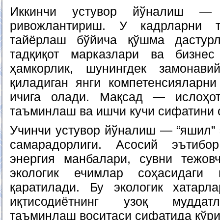
Иккинчи устувор йўналиш — 
ривожлантириш. У кадрларни 
тайёрлаш бўйича қўшма дастурла
тадқиқот марказлари ва бизнес
ҳамкорлик, шунингдек замонави
қиладиган янги компетенсияларн
ичига олади. Мақсад — ислоҳот
таъминлаш ва ишчи кучи сифатини
Учинчи устувор йўналиш — “яшил” 
самарадорлиги. Асосий эътибо
энергия манбалари, сувни тежов
экологик ечимлар соҳасидаги 
қаратилади. Бу экологик хатарл
иқтисодиётнинг узоқ муддатл
таъминлаш воситаси сифатида кўри