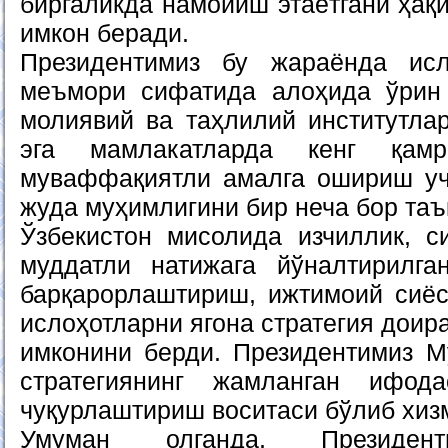
биргаликда намойиш этаётгани ҳақ
имкон беради.
Президентимиз бу жараёнда исл
меъмори сифатида алоҳида ўрин 
молиявий ва таҳлилий институтлар
эга мамлакатларда кенг қамр
муваффақиятли амалга ошириш уч
жуда муҳимлигини бир неча бор таъ
Ўзбекистон мисолида изчиллик, с
муддатли натижага йўналтирилга
барқарорлаштириш, ижтимоий сиёс
ислоҳотларни ягона стратегия дои
имконини берди. Президентимиз 
стратегиянинг жамланган ифо
чуқурлаштириш воситаси бўлиб хиз
Умуман олганда, Президент