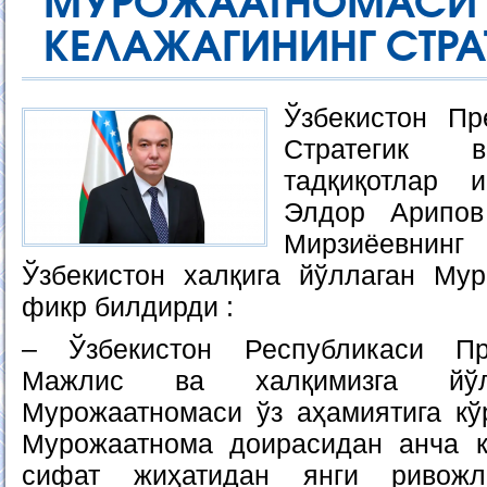
МУРОЖААТНО
КЕЛАЖАГИНИНГ СТРА
Ўзбекистон Пр
Стратегик в
тадқиқотлар и
Элдор Арипов
Мирзиёевнин
Ўзбекистон халқига йўллаган Му
фикр билдирди :
– Ўзбекистон Республикаси Пр
Мажлис ва халқимизга йў
Мурожаатномаси ўз аҳамиятига кў
Мурожаатнома доирасидан анча к
сифат жиҳатидан янги ривожл