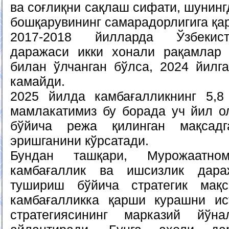
ва соғлиқни сақлаш сифати, шунинг
бошқарувининг самарадорлигига қар
2017-2018 йилларда Ўзбекист
даражаси икки хонали рақамлар 
билан ўлчанган бўлса, 2024 йилга
камайди.
2025 йилда камбағалликнинг 5,8
мамлакатимиз бу борада уч йил о
бўйича режа қилинган мақсад
эришганини кўрсатади.
Бундан ташқари, Мурожаатн
камбағаллик ва ишсизлик дара
тушириш бўйича стратегик мақс
камбағалликка қарши курашни ис
стратегиясининг марказий йўн