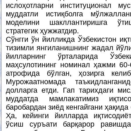
ислоҳотларни институционал му
муддатли истиқболга мўлжалла
моделини шакллантиришга ўти
стратегик ҳужжатдир.
Сўнгги ўн йилликда Ўзбекистон иқ
тизимли янгиланишнинг жадал йўли
йилларнинг ўрталарида Ўзбе
маҳсулотининг номинал ҳажми 60
атрофида бўлган, ҳозирга кели
Мурожаатномада таъкидлангани
долларга етди. Гап тарихдаги мис
муддатда мамлакатимиз иқтис
баробардан зиёд кенгайгани ҳақида
Ҳа, кейинги йилларда иқтисодиё
ўсиш суръати барқарор равишд