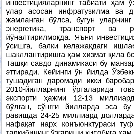
инвестицияларнинг табиати ҳам ўз
улар асосан инфратузилма ва д
жамланган бўлса, бугун уларнинг 
энергетика, транспорт ва р
йўналтирилмоқда. Яъни инвестиц
ўсишга, балки келажакдаги ишла
шакллантиришга ҳам хизмат қила б
Ташқи савдо динамикаси бу манзар
эттиради. Кейинги ўн йилда Ўзбек
тушадиган даромади икки баробар
2010-йилларнинг ўрталарида тов
экспорти ҳажми 12-13 миллиар
бўлган, сўнгги йилларда эса бу
равишда 24-25 миллиард доллард
нафақат нарх конъюнктураси туф
таркибининг ўзгариши ҳисобига ҳам 