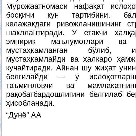
Мурожаатномаси нафақат ислоҳот
босқичи кун тартибини, балк
келажакдаги ривожланишининг ст
шакллантиради. У етакчи халқа
эмпирик маълумотлари ва
мустаҳкамланган бўлиб, и
мустаҳкамлайди ва халқаро ҳамж
кучайтиради. Айнан шу жиҳат унин
белгилайди — у ислоҳотларни
таъминловчи ва мамлакатни
рақобатбардошлигини белгилаб б
ҳисобланади.
“Дунё” АА