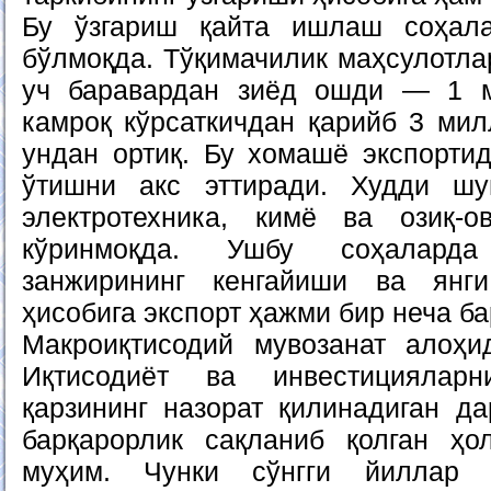
Бу ўзгариш қайта ишлаш соҳал
бўлмоқда. Тўқимачилик маҳсулотла
уч баравардан зиёд ошди — 1 
камроқ кўрсаткичдан қарийб 3 мил
ундан ортиқ. Бу хомашё экспортид
ўтишни акс эттиради. Худди ш
электротехника, кимё ва озиқ-о
кўринмоқда. Ушбу соҳалард
занжирининг кенгайиши ва янг
ҳисобига экспорт ҳажми бир неча ба
Макроиқтисодий мувозанат алоҳи
Иқтисодиёт ва инвестициялар
қарзининг назорат қилинадиган д
барқарорлик сақланиб қолган ҳо
муҳим. Чунки сўнгги йиллар 