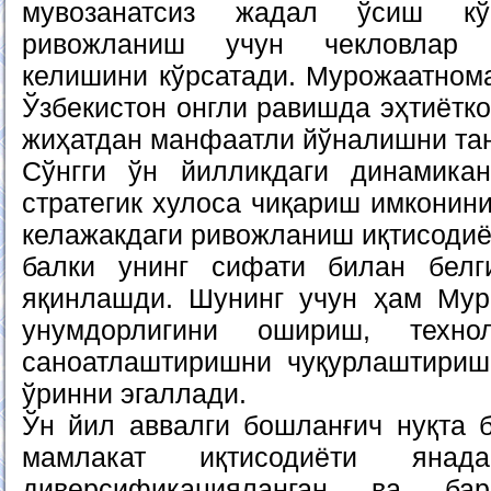
мувозанатсиз жадал ўсиш кўп
ривожланиш учун чекловлар 
келишини кўрсатади. Мурожаатном
Ўзбекистон онгли равишда эҳтиётко
жиҳатдан манфаатли йўналишни тан
Сўнгги ўн йилликдаги динамика
стратегик хулоса чиқариш имконини
келажакдаги ривожланиш иқтисодиё
балки унинг сифати билан белги
яқинлашди. Шунинг учун ҳам Мур
унумдорлигини ошириш, техно
саноатлаштиришни чуқурлаштириш
ўринни эгаллади.
Ўн йил аввалги бошланғич нуқта 
мамлакат иқтисодиёти янад
диверсификацияланган ва ба