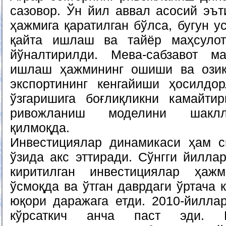
сазовор. Ўн йил аввал асосий эъ
ҳажмига қаратилган бўлса, бугун у
қайта ишлаш ва тайёр маҳсулот
йўналтирилди. Мева-сабзавот ма
ишлаш ҳажмининг ошиши ва озиқ-
экспортининг кенгайиши ҳосилдо
ўзгаришига боғлиқликни камайти
ривожланиш моделини шаклл
қилмоқда.
Инвестициялар динамикаси ҳам с
ўзида акс эттиради. Сўнгги йилла
киритилган инвестициялар ҳаж
ўсмоқда ва ўтган даврдаги ўртача 
юқори даражага етди. 2010-йилла
кўрсаткич анча паст эди. 