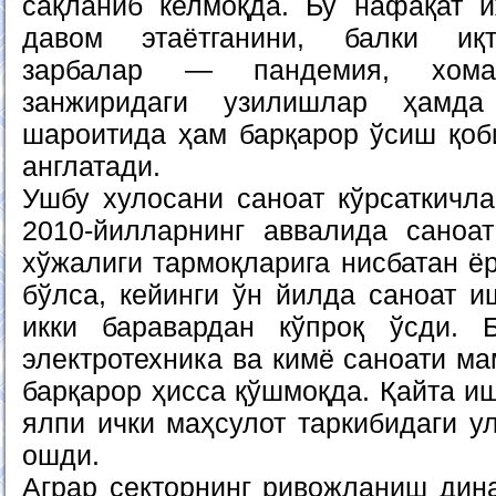
сақланиб келмоқда. Бу нафақат 
давом этаётганини, балки иқт
зарбалар — пандемия, хома
занжиридаги узилишлар ҳамда
шароитида ҳам барқарор ўсиш қоби
англатади.
Ушбу хулосани саноат кўрсаткичла
2010-йилларнинг аввалида саноа
хўжалиги тармоқларига нисбатан ё
бўлса, кейинги ўн йилда саноат 
икки баравардан кўпроқ ўсди. Б
электротехника ва кимё саноати ма
барқарор ҳисса қўшмоқда. Қайта и
ялпи ички маҳсулот таркибидаги у
ошди.
Аграр секторнинг ривожланиш дина