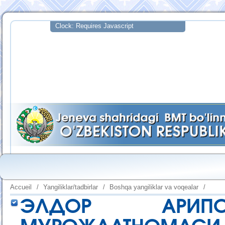
Accueil
/
Yangiliklar/tadbirlar
/
Boshqa yangiliklar va voqealar
/
ЭЛДОР АРИП