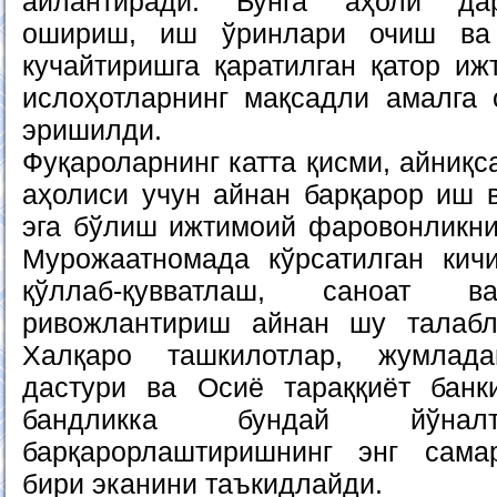
айлантиради. Бунга аҳоли да
ошириш, иш ўринлари очиш ва
кучайтиришга қаратилган қатор иж
ислоҳотларнинг мақсадли амалга
эришилди.
Фуқароларнинг катта қисми, айниқс
аҳолиси учун айнан барқарор иш 
эга бўлиш ижтимоий фаровонликни
Мурожаатномада кўрсатилган кич
қўллаб-қувватлаш, саноат в
ривожлантириш айнан шу талабл
Халқаро ташкилотлар, жумлад
дастури ва Осиё тараққиёт банк
бандликка бундай йўнал
барқарорлаштиришнинг энг сама
бири эканини таъкидлайди.