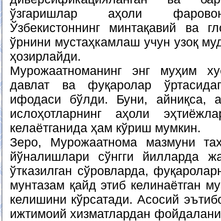
ўзгаришлар аҳоли фарово
Ўзбекистоннинг минтақавий ва гл
ўрнини мустаҳкамлаш учун узоқ муд
ҳозирлайди.
Мурожаатноманинг энг муҳим ху
давлат ва фуқаролар ўртасида
ифодаси бўлди. Буни, айниқса, 
ислоҳотларнинг аҳоли эҳтиёжл
келаётганида ҳам кўриш мумкин.
Зеро, Мурожаатнома мазмуни таҳ
йўналишлари сўнгги йилларда жа
ўтказилган сўровларда, фуқаролар
мунтазам қайд этиб келинаётган м
келишини кўрсатади. Асосий эътиб
ижтимоий хизматлардан фойдалани