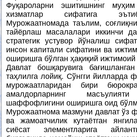
Фуқароларни эшитишнинг муҳим
хизматлар сифатига эъти
Мурожаатномада таълим, соғлиқн
тайёрлаш масалалари иккинчи да
стратегик устувор йўналиш сифат
инсон капитали сифатини ва ижтим
оширишга бўлган ҳақиқий ижтимоий 
Давлат бошқарувига бағишланга
таҳлилга лойиқ. Сўнгги йилларда ф
мурожаатларидан бири бюрокра
амалдорларнинг масъулия
шаффофлигини оширишга оид бўлм
Мурожаатнома мазмуни давлат ўз 
ва жамоатчилик кутаётган янгил
сиёсат элементларига айлант