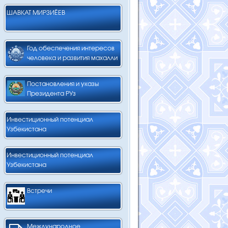
ШАВКАТ МИРЗИЁЕВ
Год обеспечения интересов
человека и развития махалли
Постановления и указы
Президента РУз
Инвестиционный потенциал
Узбекистана
Инвестиционный потенциал
Узбекистана
Встречи
Международное