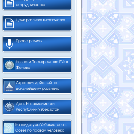
сотрудничество
Цели развития тысячелетия
Пресс-релизы
Новости Пост.предства РУз в
Женеве
Стратегия действий по
дальнейшему развитию
День Независимости
Республики Узбекистан
Кандидатура Узбекистана в
Совет по правам человека