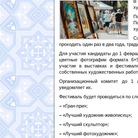
В
х
П
П
х
С
проходить один раз в два года, трад
Для участия кандидаты до 1 февра
цветные фотографии формата 6×9
участие в выставках и фестивал
собственных художественных работ 
Организационный комитет до 1 
уведомляет их.
Фестиваль будет проводиться по с
–
«Гран-при»;
–
«Лучший художник-живописец»;
–
«Лучший скульптор»;
–
«Лучший фотохудожник»;