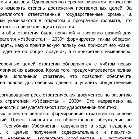
мы и вызовы. Одновременно пересматриваются показатели
о измерять степень достижения поставленных целей. За
репляются ответственные государственные органы, а
ки указываются в открытом и прозрачном формате, что
ётность при реализации стратегии.
 чтобы стратегия была понятной и жизненно важной для
ратегия «Узбекистан – 2030» формируется таким образом,
деть, какую практическую пользу она приносит его жизни,
 идёт не об общих лозунгах, а о конкретных изменениях,
есрочных целей стратегии обновляются с учётом новых
логических вызовов. Кроме того, предусматривается полная
нга исполнения стратегии, что позволит обеспечить
 на основе достоверных данных и усилить общественный
согласованию всех стратегических документов по развитию
со стратегией «Узбекистан – 2030». Это направлено на
нности и результативности государственной политики.
х аспектов является формирование стратегии на основе
ций. Проект выносится на общественное обсуждение во
 Республики Узбекистан, озвученного в ходе недавнего
у, с целью получения содержательных и практико-
от населения, экспертного сообщества и институтов