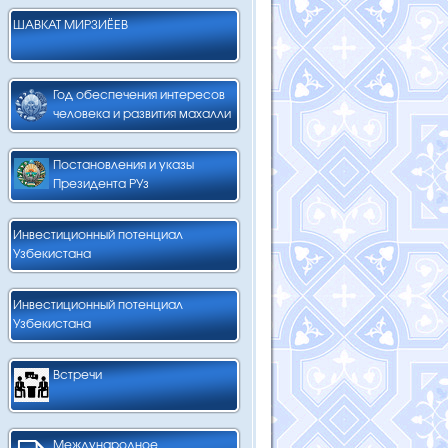
ШАВКАТ МИРЗИЁЕВ
Год обеспечения интересов
человека и развития махалли
Постановления и указы
Президента РУз
Инвестиционный потенциал
Узбекистана
Инвестиционный потенциал
Узбекистана
Встречи
Международное