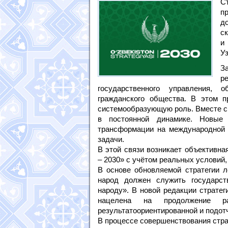
С
п
д
с
и
У
З
р
государственного управления, 
гражданского общества. В этом п
системообразующую роль. Вместе с
в постоянной динамике. Новые 
трансформации на международной 
задачи.
В этой связи возникает объективна
– 2030» с учётом реальных условий
В основе обновляемой стратегии л
народ должен служить государст
народу». В новой редакции страте
нацелена на продолжение р
результатоориентированной и подот
В процессе совершенствования стра