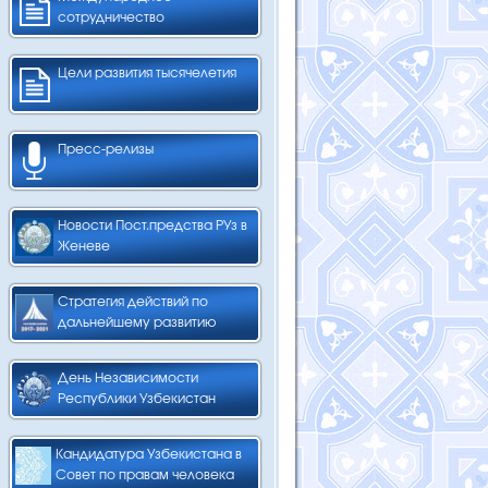
сотрудничество
Цели развития тысячелетия
Пресс-релизы
Новости Пост.предства РУз в
Женеве
Стратегия действий по
дальнейшему развитию
День Независимости
Республики Узбекистан
Кандидатура Узбекистана в
Совет по правам человека