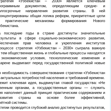
тратегия «Узбекистан – 2030» является ключевым
рограммным документом, определяющим средне- и
олгосрочные направления развития страны. В ней
концентрированы общая логика реформ, приоритетные цели
 практические механизмы формирования Нового
збекистана.
а последние годы в стране достигнуты значительные
езультаты в сфере социально-экономического развития,
обеспечения прав человека и укрепления институтов
роцессе стратегия «Узбекистан – 2030» сыграла важную
 тем общественная жизнь и глобальные процессы находятся
экономические условия, технологические изменения и
арене выдвигают перед государственной политикой новые
я необходимость совершенствования стратегии «Узбекистан
, актуальных потребностей населения и требований времени.
ежит ключевая идея, выдвинутая главой государства: «Не
венным органам, а государственные органы — служить
гия наполняет данный принцип практическим содержанием и
азвития страны на основе более эффективной,
чётной системы.
тегии проводится глубокий анализ достигнутых результатов,