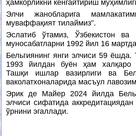
ҳамкорликни кенгайтириш муҳимлиг
Элчи жанобларига мамлакатим
муваффақият тилаймиз".
Эслатиб ўтамиз, Ўзбекистон ва 
муносабатларни 1992 йил 16 мартда
Бельгиянинг янги элчиси 59 ёшда.
1993 йилдан буён ҳам халқаро 
Ташқи ишлар вазирлиги ва Бел
ваколатхоналарида масъул лавозим
Эрик де Майер 2024 йилда Бельг
элчиси сифатида аккредитациядан 
ўрнини эгаллади.