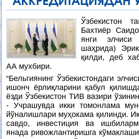
АККРЕДИТАЦИЯДАН 
Ўзбекистон т
Бахтиёр Саидо
янги элчиси 
шаҳрида) Эри
қилди, деб ха
АА мухбири.
“Бельгиянинг Ўзбекистондаги элчи
ишонч ёрлиқларини қабул қилишд
ёзди Ўзбекистон ТИВ вазири ўзинин
- Учрашувда икки томонлама мун
йўналишлари муҳокама қилинди. Ик
савдо, инвестиция ва ишбиларм
янада ривожлантиришга кўмаклаши