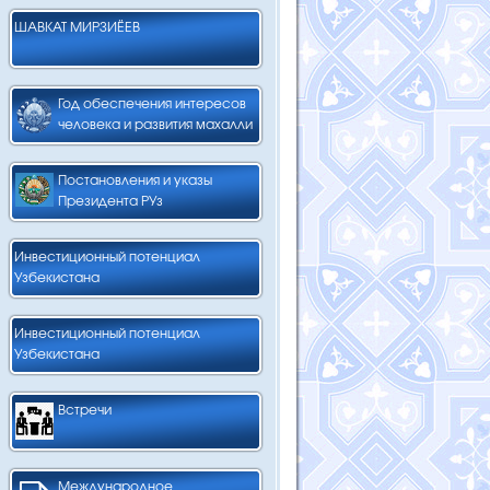
ШАВКАТ МИРЗИЁЕВ
Год обеспечения интересов
человека и развития махалли
Постановления и указы
Президента РУз
Инвестиционный потенциал
Узбекистана
Инвестиционный потенциал
Узбекистана
Встречи
Международное