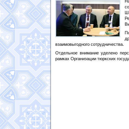
Н
с
Ш
Р
В
П
д
взаимовыгодного сотрудничества.
Отдельное внимание уделено персп
рамках Организации тюркских госуд