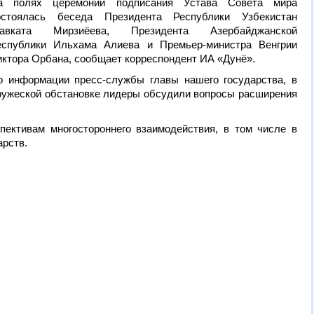
а полях церемонии подписания Устава Совета мира
остоялась беседа Президента Республики Узбекистан
авката Мирзиёева, Президента Азербайджанской
еспублики Ильхама Алиева и Премьер-министра Венгрии
иктора Орбана, сообщает корреспондент ИА «Дунё».
о информации пресс-службы главы нашего государства, в
ружеской обстановке лидеры обсудили вопросы расширения
ективам многостороннего взаимодействия, в том числе в
арств.