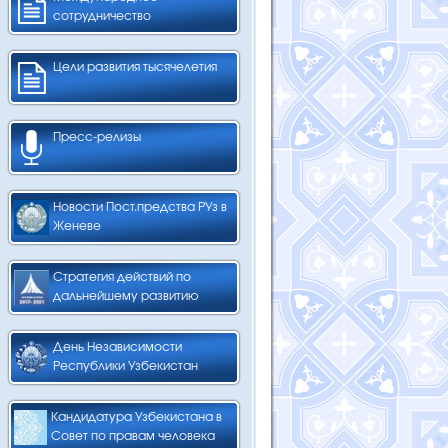
сотрудничество
Цели развития тысячелетия
Пресс-релизы
Новости Пост.предства РУз в
Женеве
Стратегия действий по
дальнейшему развитию
День Независимости
Республики Узбекистан
Кандидатура Узбекистана в
Совет по правам человека